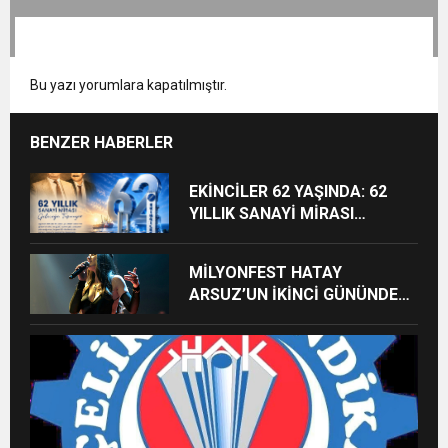
Bu yazı yorumlara kapatılmıştır.
BENZER HABERLER
EKİNCİLER 62 YAŞINDA: 62
YILLIK SANAYİ MİRASI
GELECEĞE TAŞINIYOR
MİLYONFEST HATAY
ARSUZ’UN İKİNCİ GÜNÜNDE
İMREN ÇAPANOĞLU SAHNE
ALACAK