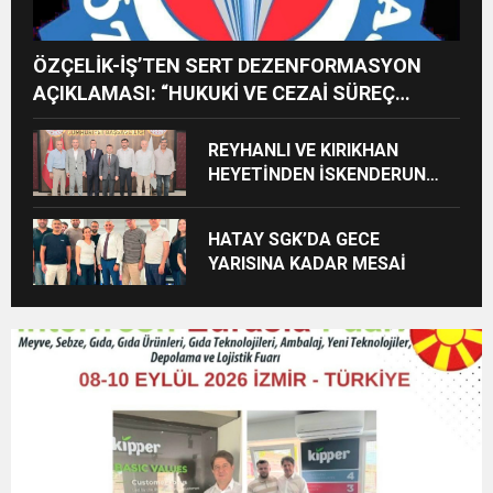
ÖZÇELİK-İŞ’TEN SERT DEZENFORMASYON
AÇIKLAMASI: “HUKUKİ VE CEZAİ SÜREÇ
BAŞLATILDI”
REYHANLI VE KIRIKHAN
HEYETİNDEN İSKENDERUN
CUMHURİYET
BAŞSAVCILIĞINA ZİYARET
HATAY SGK’DA GECE
YARISINA KADAR MESAİ