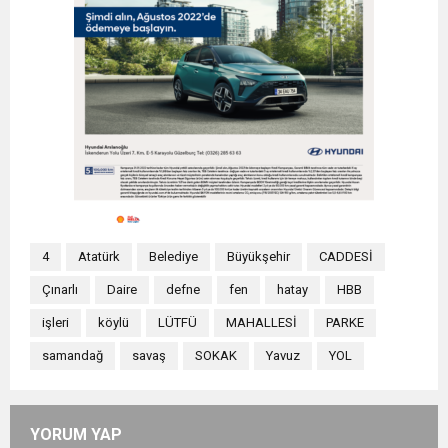
4
Atatürk
Belediye
Büyükşehir
CADDESİ
Çınarlı
Daire
defne
fen
hatay
HBB
işleri
köylü
LÜTFÜ
MAHALLESİ
PARKE
samandağ
savaş
SOKAK
Yavuz
YOL
YORUM YAP