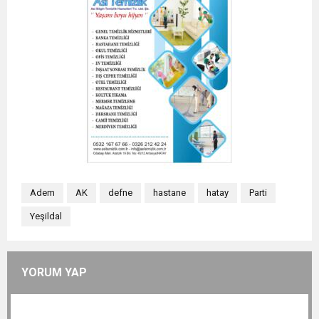
Adem
AK
defne
hastane
hatay
Parti
Yeşildal
YORUM YAP