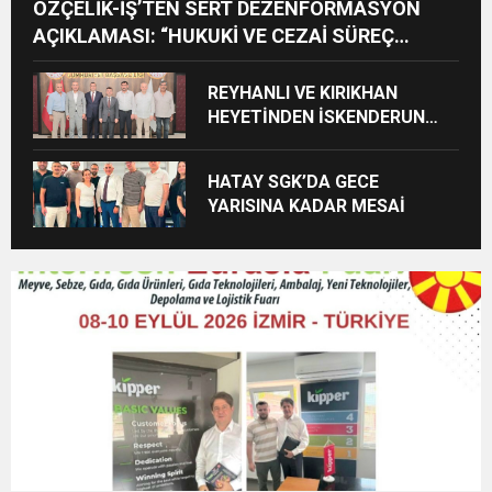
ÖZÇELİK-İŞ’TEN SERT DEZENFORMASYON
AÇIKLAMASI: “HUKUKİ VE CEZAİ SÜREÇ
BAŞLATILDI”
REYHANLI VE KIRIKHAN
HEYETİNDEN İSKENDERUN
CUMHURİYET
BAŞSAVCILIĞINA ZİYARET
HATAY SGK’DA GECE
YARISINA KADAR MESAİ