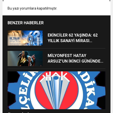
Bu yazı yorumlara kapatılmıştır.
BENZER HABERLER
EKİNCİLER 62 YAŞINDA: 62
YILLIK SANAYİ MİRASI
GELECEĞE TAŞINIYOR
MİLYONFEST HATAY
ARSUZ’UN İKİNCİ GÜNÜNDE
İMREN ÇAPANOĞLU SAHNE
ALACAK