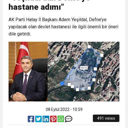
hastane adımı”
6:19
HBB BAŞKANI ÖNTÜRK’ÜN
Cumhuriyet, Türk Milletinin Özgürlük
AK Parti Hatay İl Başkanı Adem Yeşildal, Defne’ye
yapılacak olan devlet hastanesi ile ilgili önemli bir öneri
17:36
KURUMLAR VERGİSİ ERTELENDİ
CUMHURİYET BAYRAMI MESAJI
ve Onur Nişanesidir
dile getirdi.
1:00
İTSO İŞ-KUR SGK TOPLANTI
21:40
CEYLANDERE’DE BAŞKAN EMRAH
DUYURUSU
18:22
BAŞKAN SAMİ ÜSTÜN’DEN
KARAÇAY’A SEVGİ SELİ
GÖNÜLLERE DOKUNAN ZİYARET
08 Eylül 2022 - 10:59
491 views