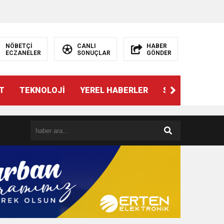
NÖBETÇİ
CANLI
HABER
ECZANELER
SONUÇLAR
GÖNDER
T
TEKNOLOJİ
YEREL HABERLER
SPOR