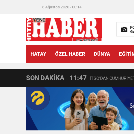
6 Ağustos 2026 - 00:14
F
G
21:40
CEYLANDERE’DE BAŞKA
HATAY
ÖZEL HABER
DÜNYA
EĞİTİ
18:22
BAŞKAN SAMİ ÜSTÜN’
SON DAKİKA
11:47
İTSO’DAN CUMHURİYET
18:55
İNCE’NİN CHP’DE KAL
11:57
IŞIL Eczanesi Görkemli 
21:40
HİKMET KAMİL ERYILMA