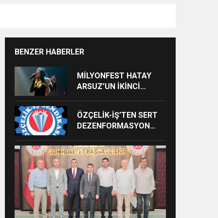
BENZER HABERLER
MİLYONFEST HATAY
ARSUZ’UN İKİNCİ
GÜNÜNDE İMREN
ÇAPANOĞLU SAHNE
ÖZÇELİK-İŞ’TEN SERT
ALACAK
DEZENFORMASYON
AÇIKLAMASI: “HUKUKİ
VE CEZAİ SÜREÇ
BAŞLATILDI”