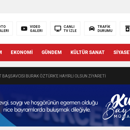
OTO
VIDEO
CANLI
TRAFİK
ALERI
GALERI
TV İZLE
DURUMU
N EMRAH KARAÇAY’A SEVGİ SELİ
M
EKONOMİ
GÜNDEM
KÜLTÜR SANAT
SİYASE
DEN GÖNÜLLERE DOKUNAN ZİYARET
 BAŞSAVCISI BURAK ÖZTÜRK’E HAYIRLI OLSUN ZİYARETİ
MASININ PERDE ARKASI: GÖRÜNENDEN DAHA FAZLASI MI VAR?
Bir Törenle Hizmete Açıldı
Z’DAN EĞİTİME KALICI YATIRIM