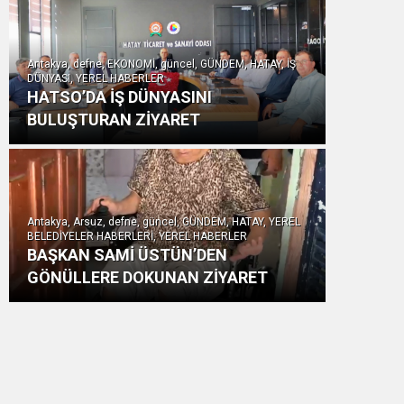
Antakya, defne, EKONOMİ, güncel, GÜNDEM, HATAY, İŞ
DÜNYASI, YEREL HABERLER
HATSO’DA İŞ DÜNYASINI
BULUŞTURAN ZİYARET
Antakya, Arsuz, defne, güncel, GÜNDEM, HATAY, YEREL
BELEDİYELER HABERLERİ, YEREL HABERLER
BAŞKAN SAMİ ÜSTÜN’DEN
GÖNÜLLERE DOKUNAN ZİYARET