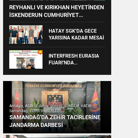
REYHANLI VE KIRIKHAN HEYETİNDEN
İSKENDERUN CUMHURİYET
BAŞSAVCILIĞINA ZİYARET
HATAY SGK’DA GECE
YARISINA KADAR MESAİ
INTERFRESH EURASIA
FUARI’NDA
ULUSLARARASI İŞ
BİRLİKLERİ İÇİN GERİ
SAYIM BAŞLADI
Antakya, ASAYİŞ, defne, güncel, GÜNDEM, HATAY,
Samandağ, YEREL HABERLER
SAMANDAĞ’DA ZEHİR TACİRLERİNE
JANDARMA DARBESİ