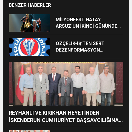
BENZER HABERLER
MİLYONFEST HATAY
ARSUZ’UN İKİNCİ GÜNÜNDE
İMREN ÇAPANOĞLU SAHNE
ALACAK
ÖZÇELİK-İŞ’TEN SERT
DEZENFORMASYON
AÇIKLAMASI: “HUKUKİ VE
CEZAİ SÜREÇ BAŞLATILDI”
REYHANLI VE KIRIKHAN HEYETİNDEN
İSKENDERUN CUMHURİYET BAŞSAVCILIĞINA
ZİYARET