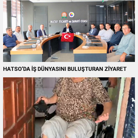
HATSO’DA İŞ DÜNYASINI BULUŞTURAN ZİYARET