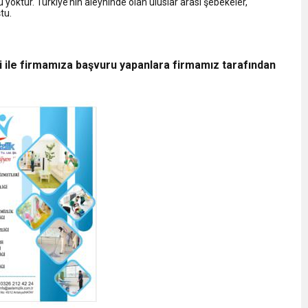
 yoktur. Türkiye’nin aleyhinde olan uluslar arası şebekeler,
tu.
i ile firmamıza başvuru yapanlara firmamız tarafından