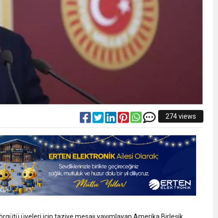
274 views
örgütü üyeleri için taziye mesajı yayımlayan Amerika Birleşik