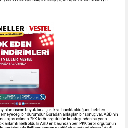
 yayınlamasının büyük bir alçaklık ve hainlik olduğunu belirten
demeyeceği bir durumdur. Buradan anlaşılan bir sonuç var. ABD’nin
aziye mesajları aslında PKK terör örgütünün kuruluşundan bu yana
 anlamlı. Belli oldu ki ABD en başından beri PKK terör örgütünün
 teröristlerle ilgili her zaman pozitif bir gündemi olmuş.” dedi.