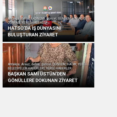
Antakya, defne, EKONOMİ, güncel, GÜNDEM, HATAY, İŞ
DÜNYASI, YEREL HABERLER
HATSO’DA İŞ DÜNYASINI
BULUŞTURAN ZİYARET
Antakya, Arsuz, defne, güncel, GÜNDEM, HATAY, YEREL
BELEDİYELER HABERLERİ, YEREL HABERLER
BAŞKAN SAMİ ÜSTÜN’DEN
GÖNÜLLERE DOKUNAN ZİYARET