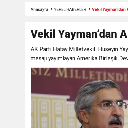
Anasayfa
YEREL HABERLER
Vekil Yayman’dan 
3:47
Belediye Başkanı İbrahim 
Vekil Yayman’dan A
6:19
HBB BAŞKANI ÖNTÜRK’Ü
AK Parti Hatay Milletvekili Hüseyin Yay
17:36
KURUMLAR VERGİSİ E
mesajı yayımlayan Amerika Birleşik Devl
1:00
İTSO İŞ-KUR SGK
21:40
CEYLANDERE’DE BAŞKA
18:22
BAŞKAN SAMİ ÜSTÜN’