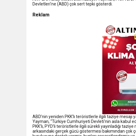
Devletleri’ne (ABD) çok sert tepki gösterdi.
Reklam
ABD’nin yeniden PKK’lı teröristlerle ilgili taziye mesajı
Yayman, “Türkiye Cumhuriyeti Devleti’nin asla kabul e
PKK’lı, PYD’li teröristlerle ilgili sürekli yayınladığı t
arkasındaki gerçek gücü göstermesi bakımından çok çok
kuruluşuna destek vermiş, bunları cesaretlendirmiş ve bu