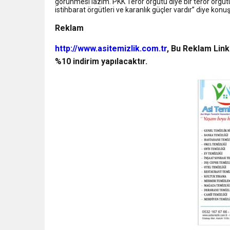
görünmesi lazım. PKK Terör örgütü diye bir terör örgütü
istihbarat örgütleri ve karanlık güçler vardır” diye konuş
Reklam
http://www.asitemizlik.com.tr
, Bu Reklam Link
%10 indirim yapılacaktır.