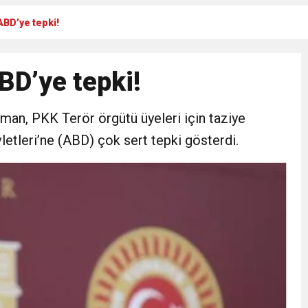
ABD’ye tepki!
Gül, Cumhuriyet, Türk Milletinin Özgürlük ve Onur Nişanesidir
BD’ye tepki!
N CUMHURİYET BAYRAMI MESAJI
man, PKK Terör örgütü üyeleri için taziye
RTELENDİ
etleri’ne (ABD) çok sert tepki gösterdi.
 TOPLANTI DUYURUSU
N EMRAH KARAÇAY’A SEVGİ SELİ
DEN GÖNÜLLERE DOKUNAN ZİYARET