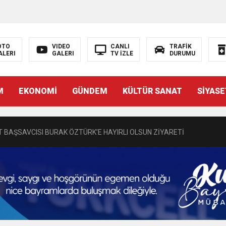
OTO
VIDEO
CANLI
TRAFİK
ALERI
GALERI
TV İZLE
DURUMU
N EMRAH KARAÇAY’A SEVGİ SELİ
M
EKONOMİ
GÜNDEM
KÜLTÜR SANAT
SİYASE
DEN GÖNÜLLERE DOKUNAN ZİYARET
 BAŞSAVCISI BURAK ÖZTÜRK’E HAYIRLI OLSUN ZİYARETİ
MASININ PERDE ARKASI: GÖRÜNENDEN DAHA FAZLASI MI VAR?
Bir Törenle Hizmete Açıldı
Z’DAN EĞİTİME KALICI YATIRIM