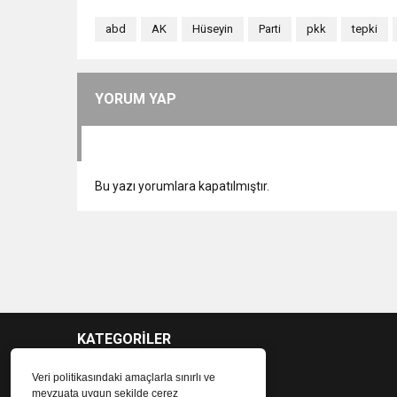
abd
AK
Hüseyin
Parti
pkk
tepki
YORUM YAP
Bu yazı yorumlara kapatılmıştır.
KATEGORİLER
Veri politikasındaki amaçlarla sınırlı ve
mevzuata uygun şekilde çerez