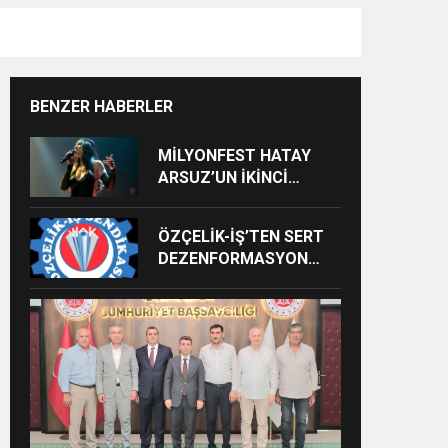
BENZER HABERLER
MİLYONFEST HATAY
ARSUZ’UN İKİNCİ
GÜNÜNDE İMREN
ÇAPANOĞLU SAHNE
ÖZÇELİK-İŞ’TEN SERT
ALACAK
DEZENFORMASYON
AÇIKLAMASI: “HUKUKİ
VE CEZAİ SÜREÇ
BAŞLATILDI”