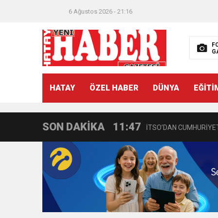
6 Ağustos 2026 - 21:16
F
G
21:40
CEYLANDERE’DE BAŞKA
HATAY
ÖZEL HABER
DÜNYA
EĞİTİ
18:22
BAŞKAN SAMİ ÜSTÜN’
SON DAKİKA
11:47
İTSO’DAN CUMHURİYET
18:55
İNCE’NİN CHP’DE KAL
11:57
IŞIL Eczanesi Görkemli 
21:40
HİKMET KAMİL ERYILMA