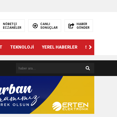
NÖBETÇİ
CANLI
HABER
ECZANELER
SONUÇLAR
GÖNDER
T
TEKNOLOJİ
YEREL HABERLER
SPOR