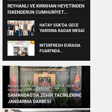
REYHANLI VE KIRIKHAN HEYETİNDEN
İSKENDERUN CUMHURİYET
BAŞSAVCILIĞINA ZİYARET
HATAY SGK’DA GECE
YARISINA KADAR MESAİ
INTERFRESH EURASIA
FUARI’NDA
ULUSLARARASI İŞ
BİRLİKLERİ İÇİN GERİ
SAYIM BAŞLADI
Antakya, ASAYİŞ, defne, güncel, GÜNDEM, HATAY,
Samandağ, YEREL HABERLER
SAMANDAĞ’DA ZEHİR TACİRLERİNE
JANDARMA DARBESİ