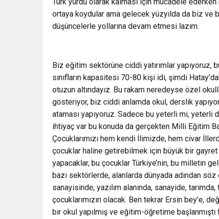
Türk yurdu olarak kalması için mücadele ederken büy
ortaya koydular ama gelecek yüzyılda da biz ve b
düşüncelerle yollarına devam etmesi lazım.
Biz eğitim sektörüne ciddi yatırımlar yapıyoruz,
sınıfların kapasitesi 70-80 kişi idi, şimdi Hatay’d
otuzun altındayız. Bu rakam neredeyse özel okull
gösteriyor, biz ciddi anlamda okul, derslik yapı
ataması yapıyoruz. Sadece bu yeterli mi, yeterli 
ihtiyaç var bu konuda da gerçekten Milli Eğitim B
Çocuklarımızı hem kendi İlimizde, hem civar İller
çocuklar haline getirebilmek için büyük bir gayret
yapacaklar, bu çocuklar Türkiye’nin, bu milletin 
bazı sektörlerde, alanlarda dünyada adından söz 
sanayisinde, yazılım alanında, sanayide, tarımda, 
çocuklarımızın olacak. Ben tekrar Ersin bey’e, de
bir okul yapılmış ve eğitim-öğretime başlanmıştı