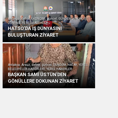
Antakya, defne, EKONOMİ, güncel, GÜNDEM, HATAY, İŞ
DÜNYASI, YEREL HABERLER
HATSO’DA İŞ DÜNYASINI
BULUŞTURAN ZİYARET
Antakya, Arsuz, defne, güncel, GÜNDEM, HATAY, YEREL
BELEDİYELER HABERLERİ, YEREL HABERLER
BAŞKAN SAMİ ÜSTÜN’DEN
GÖNÜLLERE DOKUNAN ZİYARET