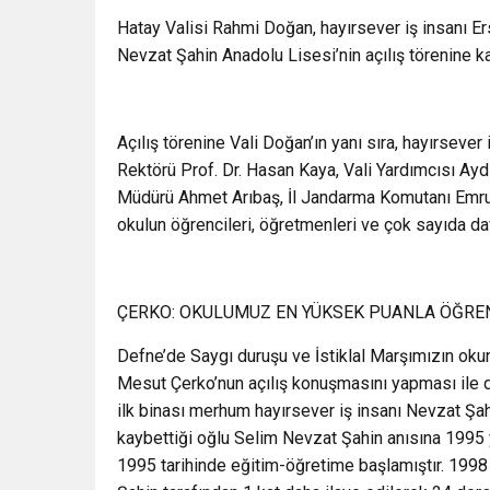
Hatay Valisi Rahmi Doğan, hayırsever iş insanı Ers
Nevzat Şahin Anadolu Lisesi’nin açılış törenine kat
Açılış törenine Vali Doğan’ın yanı sıra, hayırsever
Rektörü Prof. Dr. Hasan Kaya, Vali Yardımcısı A
Müdürü Ahmet Arıbaş, İl Jandarma Komutanı Emrul
okulun öğrencileri, öğretmenleri ve çok sayıda dave
ÇERKO: OKULUMUZ EN YÜKSEK PUANLA ÖĞRE
Defne’de Saygı duruşu ve İstiklal Marşımızın okunm
Mesut Çerko’nun açılış konuşmasını yapması ile
ilk binası merhum hayırsever iş insanı Nevzat Şah
kaybettiği oğlu Selim Nevzat Şahin anısına 1995 y
1995 tarihinde eğitim-öğretime başlamıştır. 1998