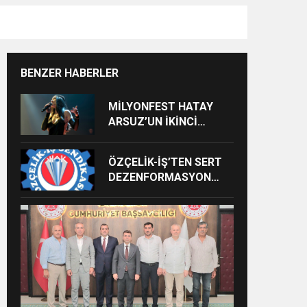
BENZER HABERLER
MİLYONFEST HATAY
ARSUZ’UN İKİNCİ
GÜNÜNDE İMREN
ÇAPANOĞLU SAHNE
ÖZÇELİK-İŞ’TEN SERT
ALACAK
DEZENFORMASYON
AÇIKLAMASI: “HUKUKİ
VE CEZAİ SÜREÇ
BAŞLATILDI”