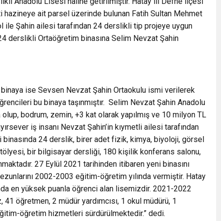
kli Anadolu Lisesi haline getirilmiştir. Hatay ili Defne ilçesi
i hazineye ait parsel üzerinde bulunan Fatih Sultan Mehmet
ile Şahin ailesi tarafından 24 derslikli tip projeye uygun
n 24 derslikli Ortaöğretim binasına Selim Nevzat Şahin
binaya ise Sevsen Nevzat Şahin Ortaokulu ismi verilerek
rencileri bu binaya taşınmıştır. Selim Nevzat Şahin Anadolu
 olup, bodrum, zemin, +3 kat olarak yapılmış ve 10 milyon TL
rsever iş insanı Nevzat Şahin’in kıymetli ailesi tarafından
inasında 24 derslik, birer adet fizik, kimya, biyoloji, görsel
ölyesi, bir bilgisayar dersliği, 180 kişilik konferans salonu,
maktadır. 27 Eylül 2021 tarihinden itibaren yeni binasını
ezunlarını 2002-2003 eğitim-öğretim yılında vermiştir. Hatay
ında en yüksek puanla öğrenci alan lisemizdir. 2021-2022
, 41 öğretmen, 2 müdür yardımcısı, 1 okul müdürü, 1
itim-öğretim hizmetleri sürdürülmektedir.” dedi.