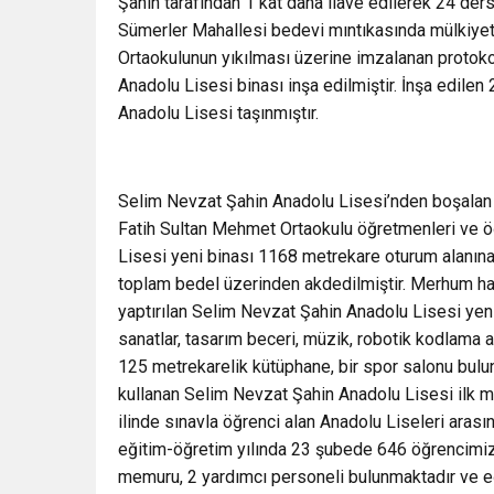
Şahin tarafından 1 kat daha ilave edilerek 24 dersli
Sümerler Mahallesi bedevi mıntıkasında mülkiyet
Ortaokulunun yıkılması üzerine imzalanan protokol 
Anadolu Lisesi binası inşa edilmiştir. İnşa edile
Anadolu Lisesi taşınmıştır.
Selim Nevzat Şahin Anadolu Lisesi’nden boşalan 
Fatih Sultan Mehmet Ortaokulu öğretmenleri ve öğ
Lisesi yeni binası 1168 metrekare oturum alanına
toplam bedel üzerinden akdedilmiştir. Merhum hayı
yaptırılan Selim Nevzat Şahin Anadolu Lisesi yeni b
sanatlar, tasarım beceri, müzik, robotik kodlama at
125 metrekarelik kütüphane, bir spor salonu bulun
kullanan Selim Nevzat Şahin Anadolu Lisesi ilk m
ilinde sınavla öğrenci alan Anadolu Liseleri aras
eğitim-öğretim yılında 23 şubede 646 öğrencimiz
memuru, 2 yardımcı personeli bulunmaktadır ve eğ