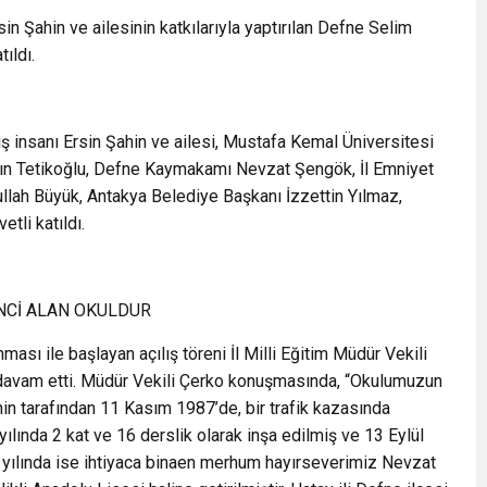
in Şahin ve ailesinin katkılarıyla yaptırılan Defne Selim
ıldı.
 iş insanı Ersin Şahin ve ailesi, Mustafa Kemal Üniversitesi
ydın Tetikoğlu, Defne Kaymakamı Nevzat Şengök, İl Emniyet
lah Büyük, Antakya Belediye Başkanı İzzettin Yılmaz,
tli katıldı.
NCİ ALAN OKULDUR
ası ile başlayan açılış töreni İl Milli Eğitim Müdür Vekili
 davam etti. Müdür Vekili Çerko konuşmasında, “Okulumuzun
in tarafından 11 Kasım 1987’de, bir trafik kazasında
ılında 2 kat ve 16 derslik olarak inşa edilmiş ve 13 Eylül
 yılında ise ihtiyaca binaen merhum hayırseverimiz Nevzat