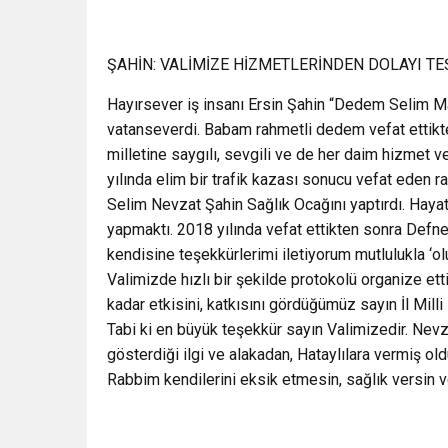
ŞAHİN: VALİMİZE HİZMETLERİNDEN DOLAYI T
Hayırsever iş insanı Ersin Şahin “Dedem Selim Ma
vatanseverdi. Babam rahmetli dedem vefat ettikte
milletine saygılı, sevgili ve de her daim hizmet v
yılında elim bir trafik kazası sonucu vefat eden 
Selim Nevzat Şahin Sağlık Ocağını yaptırdı. Hayat
yapmaktı. 2018 yılında vefat ettikten sonra Defn
kendisine teşekkürlerimi iletiyorum mutlulukla ‘ol
Valimizde hızlı bir şekilde protokolü organize etti
kadar etkisini, katkısını gördüğümüz sayın İl Mil
Tabi ki en büyük teşekkür sayın Valimizedir. Nevza
gösterdiği ilgi ve alakadan, Hataylılara vermiş o
Rabbim kendilerini eksik etmesin, sağlık versin v