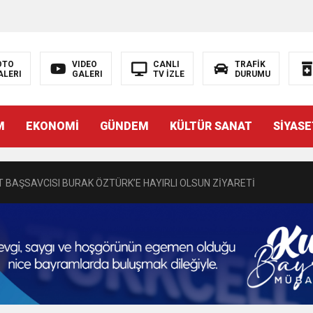
N EMRAH KARAÇAY’A SEVGİ SELİ
OTO
VIDEO
CANLI
TRAFİK
ALERI
GALERI
TV İZLE
DURUMU
DEN GÖNÜLLERE DOKUNAN ZİYARET
M
EKONOMİ
GÜNDEM
KÜLTÜR SANAT
SİYASE
 BAŞSAVCISI BURAK ÖZTÜRK’E HAYIRLI OLSUN ZİYARETİ
MASININ PERDE ARKASI: GÖRÜNENDEN DAHA FAZLASI MI VAR?
Bir Törenle Hizmete Açıldı
Z’DAN EĞİTİME KALICI YATIRIM
Gül, Cumhuriyet, Türk Milletinin Özgürlük ve Onur Nişanesidir