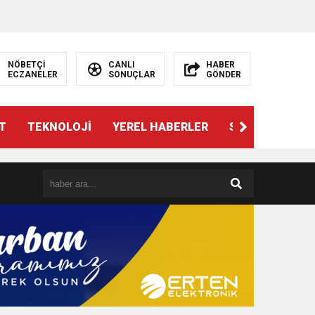
NÖBETÇİ
CANLI
HABER
ECZANELER
SONUÇLAR
GÖNDER
T
TEKNOLOJİ
YEREL HABERLER
SPOR