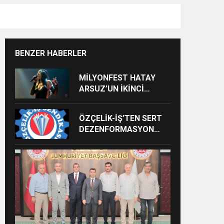
BENZER HABERLER
MİLYONFEST HATAY
ARSUZ’UN İKİNCİ
GÜNÜNDE İMREN
ÇAPANOĞLU SAHNE
ÖZÇELİK-İŞ’TEN SERT
ALACAK
DEZENFORMASYON
AÇIKLAMASI: “HUKUKİ
VE CEZAİ SÜREÇ
BAŞLATILDI”