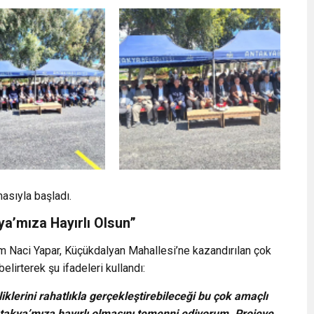
asıyla başladı.
a’mıza Hayırlı Olsun”
m Naci Yapar, Küçükdalyan Mahallesi’ne kazandırılan çok
elirterek şu ifadeleri kullandı:
iklerini rahatlıkla gerçekleştirebileceği bu çok amaçlı
kya’mıza hayırlı olmasını temenni ediyorum. Projeye