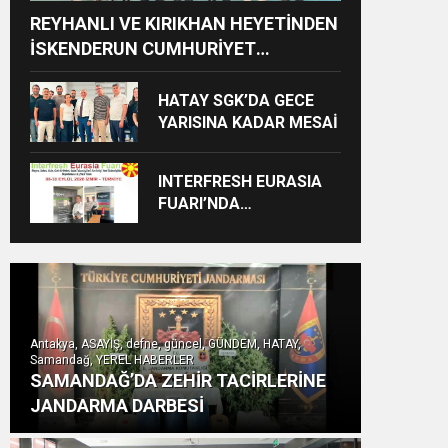
REYHANLI VE KIRIKHAN HEYETİNDEN
İSKENDERUN CUMHURİYET
BAŞSAVCILIĞINA ZİYARET
HATAY SGK’DA GECE
YARISINA KADAR MESAİ
INTERFRESH EURASIA
FUARI’NDA
ULUSLARARASI İŞ
BİRLİKLERİ İÇİN GERİ
SAYIM BAŞLADI
Antakya, ASAYİŞ, defne, güncel, GÜNDEM, HATAY,
Samandağ, YEREL HABERLER
SAMANDAĞ’DA ZEHİR TACİRLERİNE
JANDARMA DARBESİ