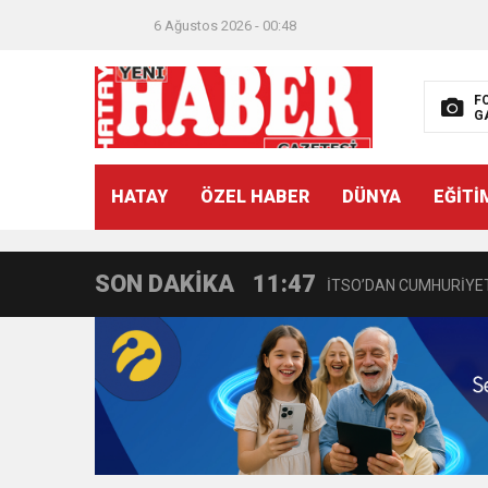
6 Ağustos 2026 - 00:48
21:40
CEYLANDERE’DE BAŞKA
F
G
18:22
BAŞKAN SAMİ ÜSTÜN’
HATAY
ÖZEL HABER
DÜNYA
EĞİTİ
11:47
İTSO’DAN CUMHURİYET
SON DAKİKA
18:55
İNCE’NİN CHP’DE KAL
11:57
IŞIL Eczanesi Görkemli 
21:40
HİKMET KAMİL ERYILMA
3:47
Belediye Başkanı İbrahim 