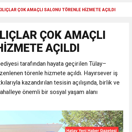
LIÇLAR ÇOK AMAÇLI SALONU TÖRENLE HİZMETE AÇILDI
N CUMHURİYET BAYRAMI MESAJI
LIÇLAR ÇOK AMAÇLI
RTELENDİ
İZMETE AÇILDI
 TOPLANTI DUYURUSU
diyesi tarafından hayata geçirilen Tülay–
N EMRAH KARAÇAY’A SEVGİ SELİ
enlenen törenle hizmete açıldı. Hayırsever iş
ılarıyla kazandırılan tesisin açılışında, birlik ve
DEN GÖNÜLLERE DOKUNAN ZİYARET
halleye önemli bir sosyal yaşam alanı