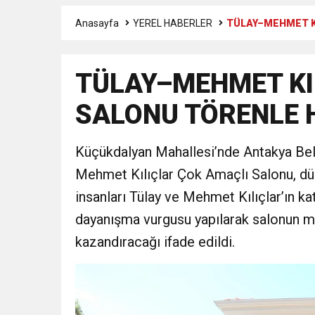
Anasayfa
YEREL HABERLER
TÜLAY–MEHMET KI
6:19
HBB BAŞKANI ÖNTÜRK’Ü
TÜLAY–MEHMET KI
17:36
KURUMLAR VERGİSİ E
SALONU TÖRENLE H
1:00
İTSO İŞ-KUR SGK
Küçükdalyan Mahallesi’nde Antakya Bele
21:40
CEYLANDERE’DE BAŞKA
Mehmet Kılıçlar Çok Amaçlı Salonu, düz
insanları Tülay ve Mehmet Kılıçlar’ın katk
18:22
BAŞKAN SAMİ ÜSTÜN’
dayanışma vurgusu yapılarak salonun ma
kazandıracağı ifade edildi.