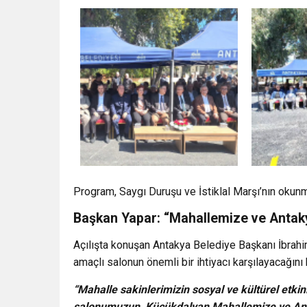
Program, Saygı Duruşu ve İstiklal Marşı’nın okunm
Başkan Yapar: “Mahallemize ve Antaky
Açılışta konuşan Antakya Belediye Başkanı İbrahi
amaçlı salonun önemli bir ihtiyacı karşılayacağını b
“Mahalle sakinlerimizin sosyal ve kültürel etkinl
salonumuzun, Küçükdalyan Mahallemize ve Anta