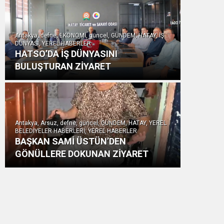
Antakya, defne, EKONOMİ, güncel, GÜNDEM, HATAY, İŞ
DÜNYASI, YEREL HABERLER
HATSO’DA İŞ DÜNYASINI
BULUŞTURAN ZİYARET
Antakya, Arsuz, defne, güncel, GÜNDEM, HATAY, YEREL
BELEDİYELER HABERLERİ, YEREL HABERLER
BAŞKAN SAMİ ÜSTÜN’DEN
GÖNÜLLERE DOKUNAN ZİYARET