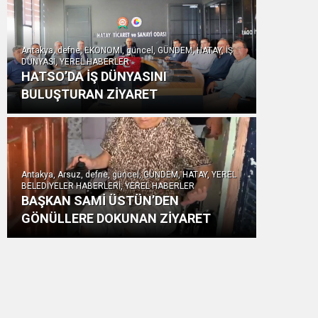
Antakya, defne, EKONOMİ, güncel, GÜNDEM, HATAY, İŞ
DÜNYASI, YEREL HABERLER
HATSO’DA İŞ DÜNYASINI
BULUŞTURAN ZİYARET
Antakya, Arsuz, defne, güncel, GÜNDEM, HATAY, YEREL
BELEDİYELER HABERLERİ, YEREL HABERLER
BAŞKAN SAMİ ÜSTÜN’DEN
GÖNÜLLERE DOKUNAN ZİYARET