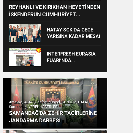
REYHANLI VE KIRIKHAN HEYETİNDEN
İSKENDERUN CUMHURİYET
BAŞSAVCILIĞINA ZİYARET
HATAY SGK’DA GECE
YARISINA KADAR MESAİ
INTERFRESH EURASIA
FUARI’NDA
ULUSLARARASI İŞ
BİRLİKLERİ İÇİN GERİ
SAYIM BAŞLADI
Antakya, ASAYİŞ, defne, güncel, GÜNDEM, HATAY,
Samandağ, YEREL HABERLER
SAMANDAĞ’DA ZEHİR TACİRLERİNE
JANDARMA DARBESİ