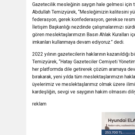
Gazetecilik mesleğinin saygın hale gelmesi için 
Abdullah Temizyürek, “Mesleğimizin kalitesini y
federasyon, gerek konfederasyon, gerekse resmi
İletişim Başkanlığı nezdinde çalışmalarımızı s
gören meslektaşlarımızın Basın Ahlak Kuralları iç
imkanları kullanmaya devam ediyoruz.” dedi.
2022 yılının gazetecilerin haklarının kazanıldığı b
Temizyürek, “Hatay Gazeteciler Cemiyeti Yönetim K
her platformda dile getirerek çözüm aramaya deva
bırakarak, yeni yılda tüm meslektaşlarımızın hakları
üyelerimiz ve meslektaşlarımız olmak üzere ilim
kardeşliğin, sevgi ve saygının hakim olmasını diliy
reklam