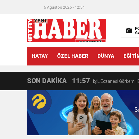
21:40
CEYLANDERE’DE BAŞKA
6 Ağustos 2026 - 12:54
18:22
BAŞKAN SAMİ ÜSTÜN’
F
G
11:47
İTSO’DAN CUMHURİYET
HATAY
ÖZEL HABER
DÜNYA
EĞİTİ
18:55
İNCE’NİN CHP’DE KAL
SON DAKİKA
11:57
IŞIL Eczanesi Görkemli 
21:40
HİKMET KAMİL ERYILMA
3:47
Belediye Başkanı İbrahim 
6:19
HBB BAŞKANI ÖNTÜRK’Ü