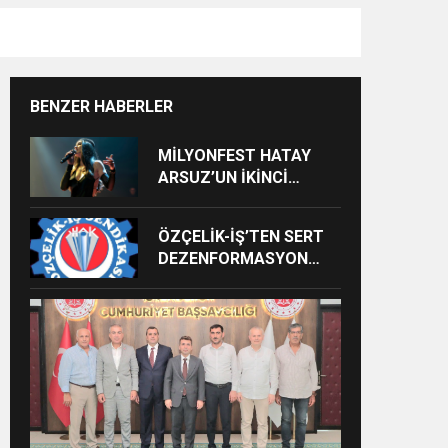
BENZER HABERLER
MİLYONFEST HATAY
ARSUZ’UN İKİNCİ
GÜNÜNDE İMREN
ÇAPANOĞLU SAHNE
ÖZÇELİK-İŞ’TEN SERT
ALACAK
DEZENFORMASYON
AÇIKLAMASI: “HUKUKİ
VE CEZAİ SÜREÇ
BAŞLATILDI”