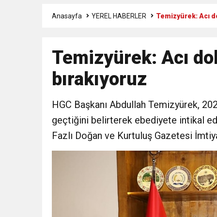
Anasayfa
YEREL HABERLER
Temizyürek: Acı do
17:36
KURUMLAR VERGİSİ E
Temizyürek: Acı dolu
1:00
İTSO İŞ-KUR SGK
bırakıyoruz
21:40
CEYLANDERE’DE BAŞKA
HGC Başkanı Abdullah Temizyürek, 2021 
18:22
BAŞKAN SAMİ ÜSTÜN’
geçtiğini belirterek ebediyete intikal 
Fazlı Doğan ve Kurtuluş Gazetesi İmtiy