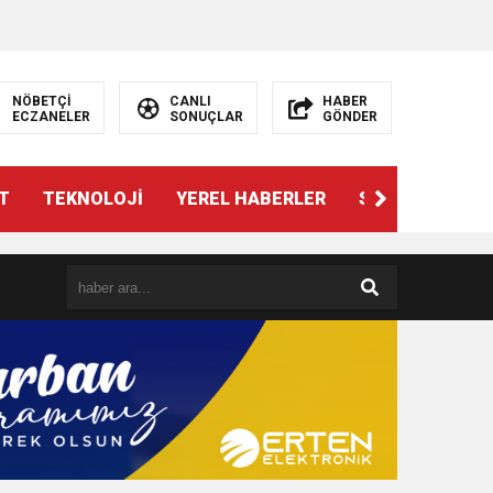
NÖBETÇİ
CANLI
HABER
ECZANELER
SONUÇLAR
GÖNDER
T
TEKNOLOJİ
YEREL HABERLER
SPOR