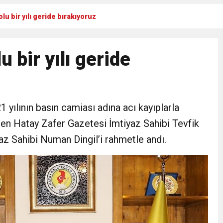
lu bir yılı geride bırakıyoruz
RTELENDİ
 bir yılı geride
 TOPLANTI DUYURUSU
N EMRAH KARAÇAY’A SEVGİ SELİ
yılının basın camiası adına acı kayıplarla
DEN GÖNÜLLERE DOKUNAN ZİYARET
eden Hatay Zafer Gazetesi İmtiyaz Sahibi Tevfik
az Sahibi Numan Dingil’i rahmetle andı.