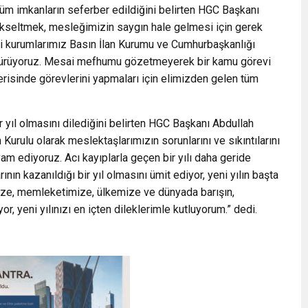
tüm imkanların seferber edildiğini belirten HGC Başkanı
ükseltmek, mesleğimizin saygın hale gelmesi için gerek
 kurumlarımız Basın İlan Kurumu ve Cumhurbaşkanlığı
ürdürüyoruz. Mesai mefhumu gözetmeyerek bir kamu görevi
erisinde görevlerini yapmaları için elimizden gelen tüm
ir yıl olmasını dilediğini belirten HGC Başkanı Abdullah
urulu olarak meslektaşlarımızın sorunlarını ve sıkıntılarını
m ediyoruz. Acı kayıplarla geçen bir yılı daha geride
nın kazanıldığı bir yıl olmasını ümit ediyor, yeni yılın başta
ize, memleketimize, ülkemize ve dünyada barışın,
or, yeni yılınızı en içten dileklerimle kutluyorum.” dedi.