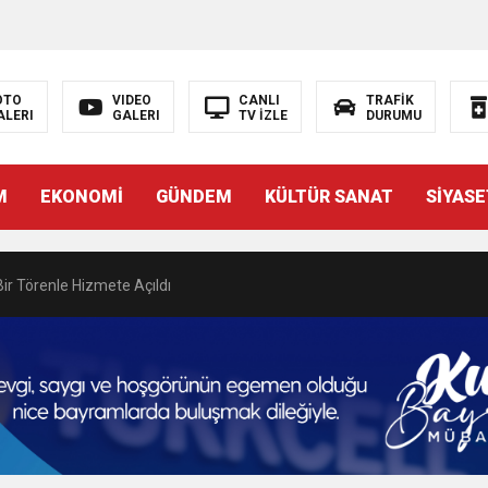
N EMRAH KARAÇAY’A SEVGİ SELİ
DEN GÖNÜLLERE DOKUNAN ZİYARET
OTO
VIDEO
CANLI
TRAFİK
ALERI
GALERI
TV İZLE
DURUMU
 BAŞSAVCISI BURAK ÖZTÜRK’E HAYIRLI OLSUN ZİYARETİ
M
EKONOMİ
GÜNDEM
KÜLTÜR SANAT
SİYASE
MASININ PERDE ARKASI: GÖRÜNENDEN DAHA FAZLASI MI VAR?
Bir Törenle Hizmete Açıldı
Z’DAN EĞİTİME KALICI YATIRIM
Gül, Cumhuriyet, Türk Milletinin Özgürlük ve Onur Nişanesidir
N CUMHURİYET BAYRAMI MESAJI