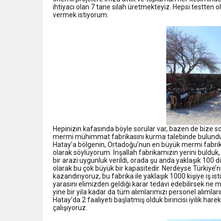
ihtiyacı olan 7 tane silah üretmekteyiz. Hepsi testten
vermek istiyorum.
Hepinizin kafasında böyle sorular var, bazen de bize sor
mermi mühimmat fabrikasını kurma talebinde bulunduk.
Hatay’a bölgenin, Ortadoğu’nun en büyük mermi fabrik
olarak söylüyorum. İnşallah fabrikamızın yerini bulduk,
bir arazi uygunluk verildi, orada şu anda yaklaşık 100 d
olarak bu çok büyük bir kapasitedir. Nerdeyse Türkiye’n
kazandırıyoruz, bu fabrika ile yaklaşık 1000 kişiye iş
yarasını elimizden geldiği karar tedavi edebilirsek ne m
yine bir yıla kadar da tüm alımlarımızı personel alıml
Hatay’da 2 faaliyeti başlatmış olduk birincisi iyilik ha
çalışıyoruz.