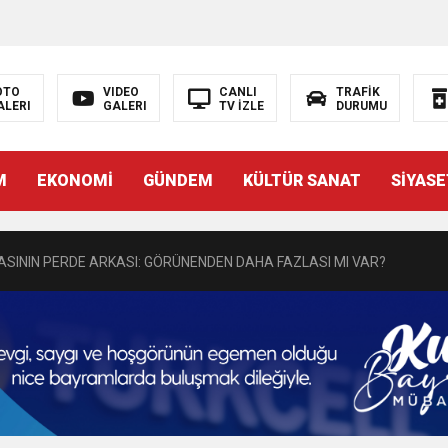
N EMRAH KARAÇAY’A SEVGİ SELİ
OTO
VIDEO
CANLI
TRAFİK
ALERI
GALERI
TV İZLE
DURUMU
DEN GÖNÜLLERE DOKUNAN ZİYARET
M
EKONOMİ
GÜNDEM
KÜLTÜR SANAT
SİYASE
 BAŞSAVCISI BURAK ÖZTÜRK’E HAYIRLI OLSUN ZİYARETİ
MASININ PERDE ARKASI: GÖRÜNENDEN DAHA FAZLASI MI VAR?
Bir Törenle Hizmete Açıldı
Z’DAN EĞİTİME KALICI YATIRIM
Gül, Cumhuriyet, Türk Milletinin Özgürlük ve Onur Nişanesidir