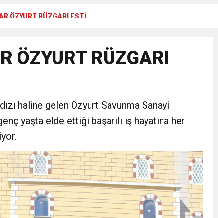
AR ÖZYURT RÜZGARI ESTİ
N CUMHURİYET BAYRAMI MESAJI
AR ÖZYURT RÜZGARI
RTELENDİ
 TOPLANTI DUYURUSU
dızı haline gelen Özyurt Savunma Sanayi
N EMRAH KARAÇAY’A SEVGİ SELİ
nç yaşta elde ettiği başarılı iş hayatına her
yor.
DEN GÖNÜLLERE DOKUNAN ZİYARET