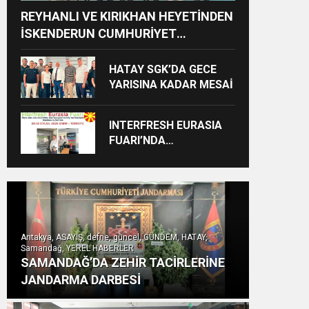
REYHANLI VE KIRIKHAN HEYETİNDEN
İSKENDERUN CUMHURİYET
BAŞSAVCILIĞINA ZİYARET
HATAY SGK’DA GECE
YARISINA KADAR MESAİ
INTERFRESH EURASIA
FUARI’NDA
ULUSLARARASI İŞ
BİRLİKLERİ İÇİN GERİ
SAYIM BAŞLADI
Antakya, ASAYİŞ, defne, güncel, GÜNDEM, HATAY,
Samandağ, YEREL HABERLER
SAMANDAĞ’DA ZEHİR TACİRLERİNE
JANDARMA DARBESİ