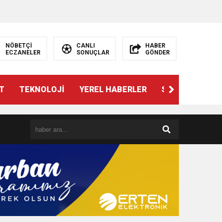
NÖBETÇİ
CANLI
HABER
ECZANELER
SONUÇLAR
GÖNDER
T
TEKNOLOJİ
YEREL HABERLER
SPOR