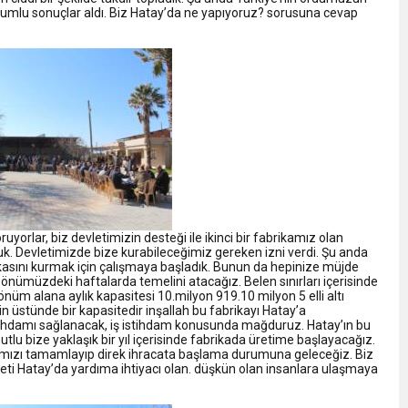
 olumlu sonuçlar aldı. Biz Hatay’da ne yapıyoruz? sorusuna cevap
uyorlar, biz devletimizin desteği ile ikinci bir fabrikamız olan
 Devletimizde bize kurabileceğimiz gereken izni verdi. Şu anda
asını kurmak için çalışmaya başladık. Bunun da hepinize müjde
 önümüzdeki haftalarda temelini atacağız. Belen sınırları içerisinde
önüm alana aylık kapasitesi 10.milyon 919.10 milyon 5 elli altı
in üstünde bir kapasitedir inşallah bu fabrikayı Hatay’a
 istihdamı sağlanacak, iş istihdam konusunda mağduruz. Hatay’ın bu
utlu bize yaklaşık bir yıl içerisinde fabrikada üretime başlayacağız.
arımızı tamamlayıp direk ihracata başlama durumuna geleceğiz. Biz
reketi Hatay’da yardıma ihtiyacı olan. düşkün olan insanlara ulaşmaya