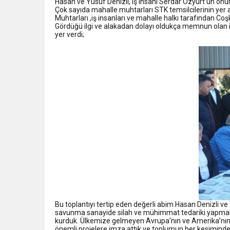
Hasan ve Yusuf Denizli, iş insanı Serdar Özyurt’un o
Çok sayıda mahalle muhtarları STK temsilcilerinin yer a
Muhtarları ,iş insanları ve mahalle halkı tarafından Coşk
Gördüğü ilgi ve alakadan dolayı oldukça memnun olan 
yer verdi;
Bu toplantıyı tertip eden değerli abim Hasan Denizli ve
savunma sanayide silah ve mühimmat tedariki yapmaktayı
kurduk. Ülkemize gelmeyen Avrupa’nın ve Amerika’nın 
önemli projelere imza attık ve toplumun her kesiminden