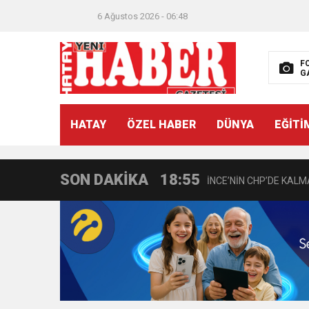
6 Ağustos 2026 - 06:48
21:40
CEYLANDERE’DE BAŞKA
F
G
18:22
BAŞKAN SAMİ ÜSTÜN’
HATAY
ÖZEL HABER
DÜNYA
EĞİTİ
11:47
İTSO’DAN CUMHURİYET
SON DAKİKA
18:55
İNCE’NİN CHP’DE KAL
11:57
IŞIL Eczanesi Görkemli 
21:40
HİKMET KAMİL ERYILMA
3:47
Belediye Başkanı İbrahim 