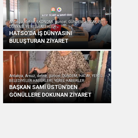
Antakya, defne, EKONOMİ, güncel, GÜNDEM, HATAY, İŞ
DÜNYASI, YEREL HABERLER
HATSO’DA İŞ DÜNYASINI
BULUŞTURAN ZİYARET
Antakya, Arsuz, defne, güncel, GÜNDEM, HATAY, YEREL
BELEDİYELER HABERLERİ, YEREL HABERLER
BAŞKAN SAMİ ÜSTÜN’DEN
GÖNÜLLERE DOKUNAN ZİYARET