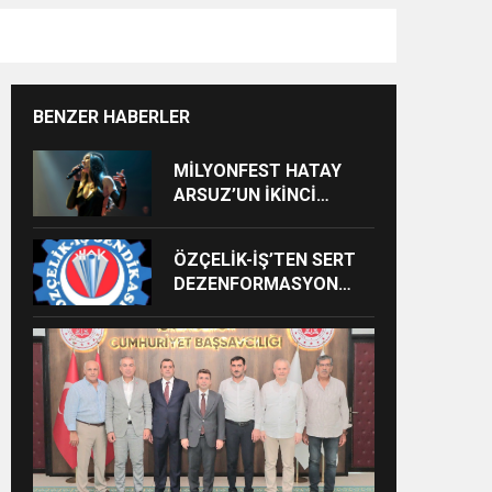
BENZER HABERLER
MİLYONFEST HATAY
ARSUZ’UN İKİNCİ
GÜNÜNDE İMREN
ÇAPANOĞLU SAHNE
ÖZÇELİK-İŞ’TEN SERT
ALACAK
DEZENFORMASYON
AÇIKLAMASI: “HUKUKİ
VE CEZAİ SÜREÇ
BAŞLATILDI”