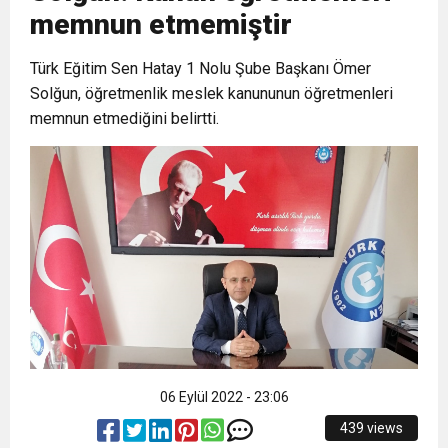
memnun etmemiştir
6:19
HBB BAŞKANI ÖNTÜRK’ÜN
Cumhuriyet, Türk Milletinin Özgürlük
Türk Eğitim Sen Hatay 1 Nolu Şube Başkanı Ömer
Solğun, öğretmenlik meslek kanununun öğretmenleri
17:36
KURUMLAR VERGİSİ ERTELENDİ
CUMHURİYET BAYRAMI MESAJI
ve Onur Nişanesidir
memnun etmediğini belirtti.
1:00
İTSO İŞ-KUR SGK TOPLANTI
21:40
CEYLANDERE’DE BAŞKAN EMRAH
DUYURUSU
18:22
BAŞKAN SAMİ ÜSTÜN’DEN
KARAÇAY’A SEVGİ SELİ
GÖNÜLLERE DOKUNAN ZİYARET
06 Eylül 2022 - 23:06
439 views