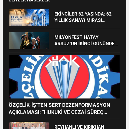
EKİNCİLER 62 YAŞINDA: 62
YILLIK SANAYİ MİRASI
GELECEĞE TAŞINIYOR
MİLYONFEST HATAY
ARSUZ’UN İKİNCİ GÜNÜNDE
İMREN ÇAPANOĞLU SAHNE
ALACAK
ÖZÇELİK-İŞ’TEN SERT DEZENFORMASYON
AÇIKLAMASI: “HUKUKİ VE CEZAİ SÜREÇ
BAŞLATILDI”
REYHANLI VE KIRIKHAN