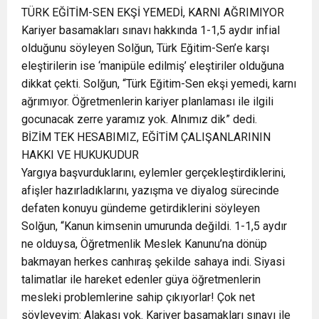
TÜRK EĞİTİM-SEN EKŞİ YEMEDİ, KARNI AĞRIMIYOR
Kariyer basamakları sınavı hakkında 1-1,5 aydır infial
olduğunu söyleyen Solğun, Türk Eğitim-Sen’e karşı
eleştirilerin ise ‘manipüle edilmiş’ eleştiriler olduğuna
dikkat çekti. Solğun, “Türk Eğitim-Sen ekşi yemedi, karnı
ağrımıyor. Öğretmenlerin kariyer planlaması ile ilgili
gocunacak zerre yaramız yok. Alnımız dik” dedi.
BİZİM TEK HESABIMIZ, EĞİTİM ÇALIŞANLARININ
HAKKI VE HUKUKUDUR
Yargıya başvurduklarını, eylemler gerçekleştirdiklerini,
afişler hazırladıklarını, yazışma ve diyalog sürecinde
defaten konuyu gündeme getirdiklerini söyleyen
Solğun, “Kanun kimsenin umurunda değildi. 1-1,5 aydır
ne olduysa, Öğretmenlik Meslek Kanunu’na dönüp
bakmayan herkes canhıraş şekilde sahaya indi. Siyasi
talimatlar ile hareket edenler güya öğretmenlerin
mesleki problemlerine sahip çıkıyorlar! Çok net
söyleyeyim: Alakası yok. Kariyer basamakları sınavı ile