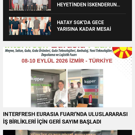
HEYETİNDEN İSKENDERUN
CUMHURİYET
BAŞSAVCILIĞINA ZİYARET
HATAY SGK’DA GECE
YARISINA KADAR MESAİ
INTERFRESH EURASIA FUARI’NDA ULUSLARARASI
İŞ BİRLİKLERİ İÇİN GERİ SAYIM BAŞLADI