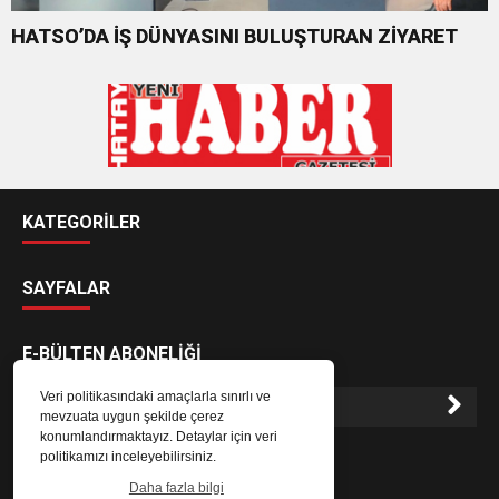
HATSO’DA İŞ DÜNYASINI BULUŞTURAN ZİYARET
KATEGORİLER
SAYFALAR
E-BÜLTEN ABONELİĞİ
Veri politikasındaki amaçlarla sınırlı ve
mevzuata uygun şekilde çerez
konumlandırmaktayız. Detaylar için veri
E-Bülten aboneliği ile haberlere daha hızlı erişin.
politikamızı inceleyebilirsiniz.
Daha fazla bilgi