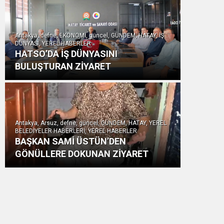
Antakya, defne, EKONOMİ, güncel, GÜNDEM, HATAY, İŞ
DÜNYASI, YEREL HABERLER
HATSO’DA İŞ DÜNYASINI
BULUŞTURAN ZİYARET
Antakya, Arsuz, defne, güncel, GÜNDEM, HATAY, YEREL
BELEDİYELER HABERLERİ, YEREL HABERLER
BAŞKAN SAMİ ÜSTÜN’DEN
GÖNÜLLERE DOKUNAN ZİYARET