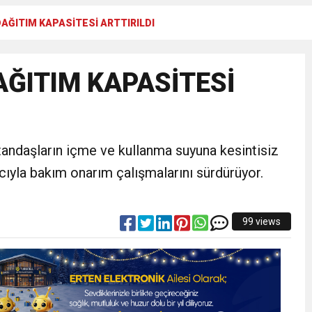
DAĞITIM KAPASİTESİ ARTTIRILDI
RTELENDİ
AĞITIM KAPASİTESİ
 TOPLANTI DUYURUSU
N EMRAH KARAÇAY’A SEVGİ SELİ
andaşların içme ve kullanma suyuna kesintisiz
DEN GÖNÜLLERE DOKUNAN ZİYARET
acıyla bakım onarım çalışmalarını sürdürüyor.
99 views