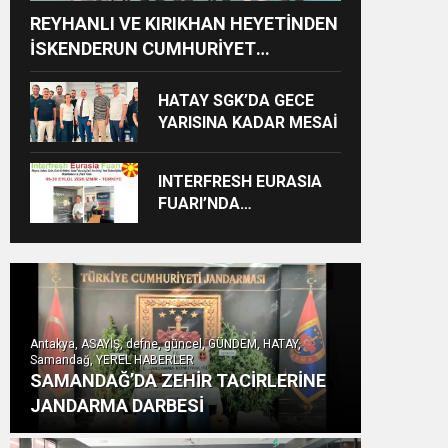
REYHANLI VE KIRIKHAN HEYETİNDEN
İSKENDERUN CUMHURİYET
BAŞSAVCILIĞINA ZİYARET
HATAY SGK’DA GECE
YARISINA KADAR MESAİ
INTERFRESH EURASIA
FUARI’NDA
ULUSLARARASI İŞ
BİRLİKLERİ İÇİN GERİ
SAYIM BAŞLADI
Antakya, ASAYİŞ, defne, güncel, GÜNDEM, HATAY,
Samandağ, YEREL HABERLER
SAMANDAĞ’DA ZEHİR TACİRLERİNE
JANDARMA DARBESİ