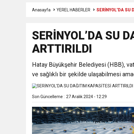
Anasayfa
YEREL HABERLER
SERİNYOL’DA SU 
17:36
KURUMLAR VERGİSİ E
SERİNYOL’DA SU D
1:00
İTSO İŞ-KUR SGK
ARTTIRILDI
21:40
CEYLANDERE’DE BAŞKA
Hatay Büyükşehir Belediyesi (HBB), vat
18:22
BAŞKAN SAMİ ÜSTÜN’
ve sağlıklı bir şekilde ulaşabilmesi am
Son Güncelleme :
27 Aralık 2024 - 12:29