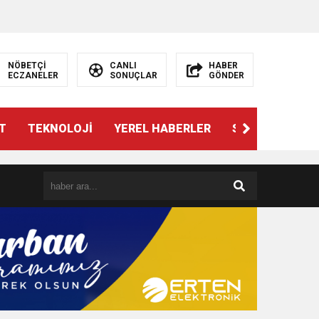
NÖBETÇİ
CANLI
HABER
ECZANELER
SONUÇLAR
GÖNDER
T
TEKNOLOJİ
YEREL HABERLER
SPOR