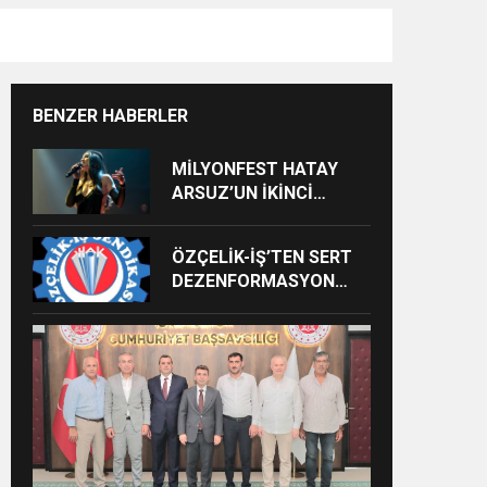
BENZER HABERLER
MİLYONFEST HATAY
ARSUZ’UN İKİNCİ
GÜNÜNDE İMREN
ÇAPANOĞLU SAHNE
ÖZÇELİK-İŞ’TEN SERT
ALACAK
DEZENFORMASYON
AÇIKLAMASI: “HUKUKİ
VE CEZAİ SÜREÇ
BAŞLATILDI”