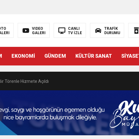
N EMRAH KARAÇAY’A SEVGİ SELİ
DEN GÖNÜLLERE DOKUNAN ZİYARET
OTO
VIDEO
CANLI
TRAFİK
ALERI
GALERI
TV İZLE
DURUMU
 BAŞSAVCISI BURAK ÖZTÜRK’E HAYIRLI OLSUN ZİYARETİ
M
EKONOMİ
GÜNDEM
KÜLTÜR SANAT
SİYASE
MASININ PERDE ARKASI: GÖRÜNENDEN DAHA FAZLASI MI VAR?
Bir Törenle Hizmete Açıldı
Z’DAN EĞİTİME KALICI YATIRIM
Gül, Cumhuriyet, Türk Milletinin Özgürlük ve Onur Nişanesidir
N CUMHURİYET BAYRAMI MESAJI