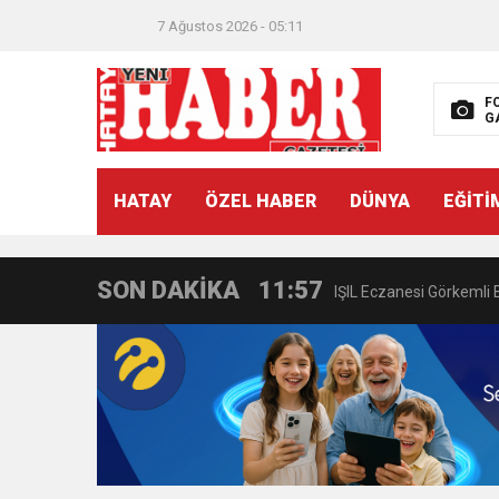
21:40
CEYLANDERE’DE BAŞKA
7 Ağustos 2026 - 05:11
18:22
BAŞKAN SAMİ ÜSTÜN’
F
G
11:47
İTSO’DAN CUMHURİYET
HATAY
ÖZEL HABER
DÜNYA
EĞİTİ
18:55
İNCE’NİN CHP’DE KAL
SON DAKİKA
11:57
IŞIL Eczanesi Görkemli 
21:40
HİKMET KAMİL ERYILMA
3:47
Belediye Başkanı İbrahim 
6:19
HBB BAŞKANI ÖNTÜRK’Ü