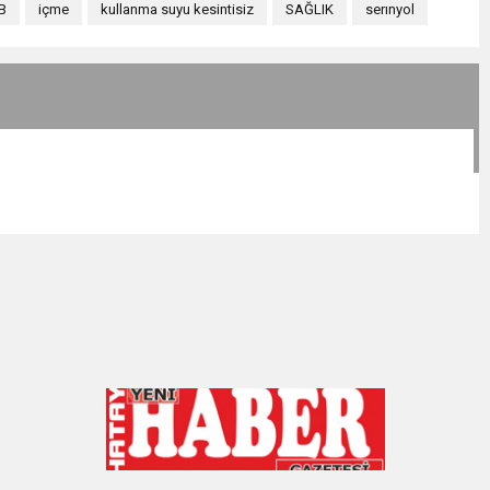
B
içme
kullanma suyu kesintisiz
SAĞLIK
serınyol