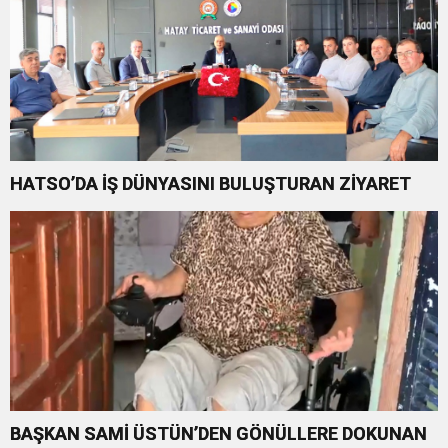
HATSO’DA İŞ DÜNYASINI BULUŞTURAN ZİYARET
BAŞKAN SAMİ ÜSTÜN’DEN GÖNÜLLERE DOKUNAN