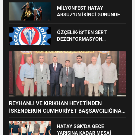
MİLYONFEST HATAY
ARSUZ’UN İKİNCİ GÜNÜNDE
İMREN ÇAPANOĞLU SAHNE
ALACAK
ÖZÇELİK-İŞ’TEN SERT
DEZENFORMASYON
AÇIKLAMASI: “HUKUKİ VE
CEZAİ SÜREÇ BAŞLATILDI”
REYHANLI VE KIRIKHAN HEYETİNDEN
İSKENDERUN CUMHURİYET BAŞSAVCILIĞINA
ZİYARET
HATAY SGK’DA GECE
YARISINA KADAR MESAİ