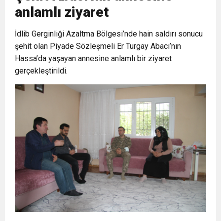
anlamlı ziyaret
17:36
KURUMLAR VERGİSİ ERTELENDİ
CUMHURİYET BAYRAMI MESAJI
ve Onur Nişanesidir
İdlib Gerginliği Azaltma Bölgesi’nde hain saldırı sonucu
şehit olan Piyade Sözleşmeli Er Turgay Abacı’nın
1:00
İTSO İŞ-KUR SGK TOPLANTI
Hassa’da yaşayan annesine anlamlı bir ziyaret
gerçekleştirildi.
21:40
CEYLANDERE’DE BAŞKAN EMRAH
DUYURUSU
18:22
BAŞKAN SAMİ ÜSTÜN’DEN
KARAÇAY’A SEVGİ SELİ
GÖNÜLLERE DOKUNAN ZİYARET