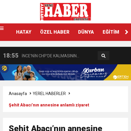
21:40
CEYLANDERE’DE BAŞKAN EMRAH
18:22
BAŞKAN SAMİ ÜSTÜN’DEN
KARAÇAY’A SEVGİ SELİ
HATAY
ÖZEL HABER
DÜNYA
EĞİTİM
11:47
İTSO’DAN CUMHURİYET
GÖNÜLLERE DOKUNAN ZİYARET
18:55
İNCE’NİN CHP’DE KALMASININ
BAŞSAVCISI BURAK ÖZTÜRK’E
11:57
IŞIL Eczanesi Görkemli Bir Törenle
PERDE ARKASI: GÖRÜNENDEN
HAYIRLI OLSUN ZİYARETİ
21:40
HİKMET KAMİL ERYILMAZ’DAN
Hizmete Açıldı
DAHA FAZLASI MI VAR?
Anasayfa
YEREL HABERLER
Şehit Abacı’nın annesine anlamlı ziyaret
3:47
Belediye Başkanı İbrahim Gül,
EĞİTİME KALICI YATIRIM
6:19
HBB BAŞKANI ÖNTÜRK’ÜN
Şehit Abacı’nın annesine
Cumhuriyet, Türk Milletinin Özgürlük