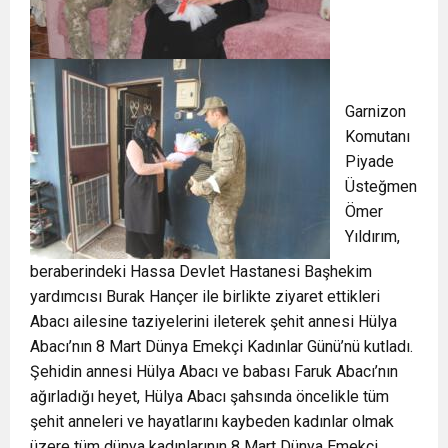
Garnizon
Komutanı
Piyade
Üsteğmen
Ömer
Yıldırım,
beraberindeki Hassa Devlet Hastanesi Başhekim
yardımcısı Burak Hançer ile birlikte ziyaret ettikleri
Abacı ailesine taziyelerini ileterek şehit annesi Hülya
Abacı’nın 8 Mart Dünya Emekçi Kadınlar Günü’nü kutladı.
Şehidin annesi Hülya Abacı ve babası Faruk Abacı’nın
ağırladığı heyet, Hülya Abacı şahsında öncelikle tüm
şehit anneleri ve hayatlarını kaybeden kadınlar olmak
üzere tüm dünya kadınlarının 8 Mart Dünya Emekçi