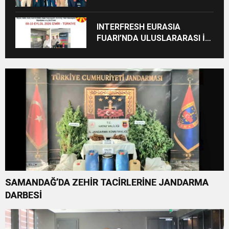
INTERFRESH EURASIA
FUARI’NDA ULUSLARARASI İŞ
BİRLİKLERİ İÇİN GERİ SAYIM
BAŞLADI
SAMANDAĞ’DA ZEHİR TACİRLERİNE JANDARMA
DARBESİ