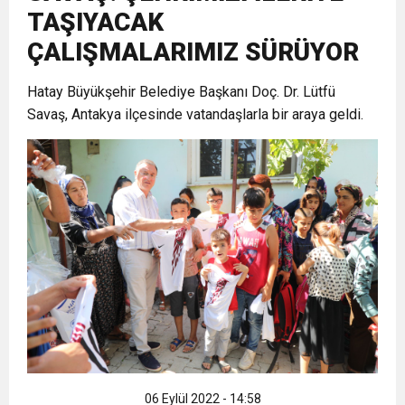
TAŞIYACAK
17:36
KURUMLAR VERGİSİ ERTELENDİ
CUMHURİYET BAYRAMI MESAJI
ve Onur Nişanesidir
ÇALIŞMALARIMIZ SÜRÜYOR
1:00
Hatay Büyükşehir Belediye Başkanı Doç. Dr. Lütfü
İTSO İŞ-KUR SGK TOPLANTI
Savaş, Antakya ilçesinde vatandaşlarla bir araya geldi.
21:40
CEYLANDERE’DE BAŞKAN EMRAH
DUYURUSU
18:22
BAŞKAN SAMİ ÜSTÜN’DEN
KARAÇAY’A SEVGİ SELİ
GÖNÜLLERE DOKUNAN ZİYARET
06 Eylül 2022 - 14:58