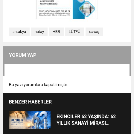
antakya
hatay
HBB
LÜTFÜ
savaş
YORUM YAP
Bu yazı yorumlara kapatılmıştır.
BENZER HABERLER
EKİNCİLER 62 YAŞINDA: 62
YILLIK SANAYİ MİRASI
GELECEĞE TAŞINIYOR