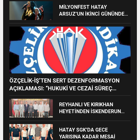
MİLYONFEST HATAY
ARSUZ’UN İKİNCİ GÜNÜNDE
İMREN ÇAPANOĞLU SAHNE
ALACAK
ÖZÇELİK-İŞ’TEN SERT DEZENFORMASYON
AÇIKLAMASI: “HUKUKİ VE CEZAİ SÜREÇ
BAŞLATILDI”
REYHANLI VE KIRIKHAN
HEYETİNDEN İSKENDERUN
CUMHURİYET
BAŞSAVCILIĞINA ZİYARET
HATAY SGK’DA GECE
YARISINA KADAR MESAİ