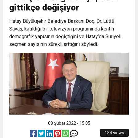
gittikçe değişiyor
6:19
HBB BAŞKANI ÖNTÜRK’ÜN
Cumhuriyet, Türk Milletinin Özgürlük
Hatay Büyükşehir Belediye Başkanı Doç. Dr. Lütfü
Savaş, katıldığı bir televizyon programında kentin
17:36
KURUMLAR VERGİSİ ERTELENDİ
CUMHURİYET BAYRAMI MESAJI
ve Onur Nişanesidir
demografik yapısının değiştiğini ve Hatay’da Suriyeli
seçmen sayısının sürekli arttığını söyledi.
1:00
İTSO İŞ-KUR SGK TOPLANTI
21:40
CEYLANDERE’DE BAŞKAN EMRAH
DUYURUSU
18:22
BAŞKAN SAMİ ÜSTÜN’DEN
KARAÇAY’A SEVGİ SELİ
GÖNÜLLERE DOKUNAN ZİYARET
08 Şubat 2022 - 15:05
184 views