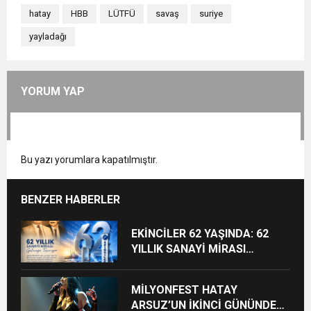
hatay
HBB
LÜTFÜ
savaş
suriye
yayladağı
YORUM YAP
Bu yazı yorumlara kapatılmıştır.
BENZER HABERLER
EKİNCİLER 62 YAŞINDA: 62
YILLIK SANAYİ MİRASI
GELECEĞE TAŞINIYOR
MİLYONFEST HATAY
ARSUZ’UN İKİNCİ GÜNÜNDE