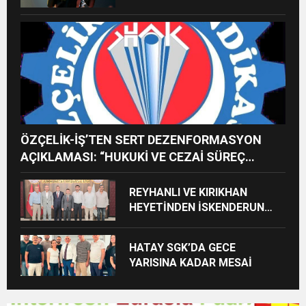
İMREN ÇAPANOĞLU SAHNE
ALACAK
ÖZÇELİK-İŞ’TEN SERT DEZENFORMASYON
AÇIKLAMASI: “HUKUKİ VE CEZAİ SÜREÇ
BAŞLATILDI”
REYHANLI VE KIRIKHAN
HEYETİNDEN İSKENDERUN
CUMHURİYET
BAŞSAVCILIĞINA ZİYARET
HATAY SGK’DA GECE
YARISINA KADAR MESAİ