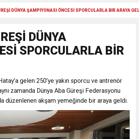
GÜREŞİ DÜNYA ŞAMPİYONASI ÖNCESİ SPORCULARLA BİR ARAYA GE
Gül, Cumhuriyet, Türk Milletinin Özgürlük ve Onur Nişanesidir
ÜREŞİ DÜNYA
N CUMHURİYET BAYRAMI MESAJI
ESİ SPORCULARLA BİR
RTELENDİ
 TOPLANTI DUYURUSU
atay’a gelen 250’ye yakın sporcu ve antrenör
 aynı zamanda Dünya Aba Güreşi Federasyonu
N EMRAH KARAÇAY’A SEVGİ SELİ
da düzenlenen akşam yemeğinde bir araya geldi.
DEN GÖNÜLLERE DOKUNAN ZİYARET