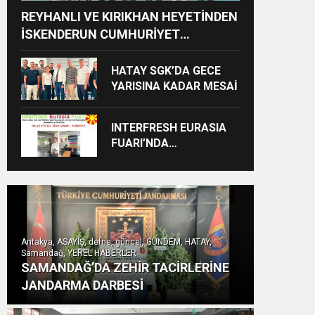
REYHANLI VE KIRIKHAN HEYETİNDEN
İSKENDERUN CUMHURİYET
BAŞSAVCILIĞINA ZİYARET
HATAY SGK’DA GECE
YARISINA KADAR MESAİ
INTERFRESH EURASIA
FUARI’NDA
ULUSLARARASI İŞ
BİRLİKLERİ İÇİN GERİ
SAYIM BAŞLADI
Antakya, ASAYİŞ, defne, güncel, GÜNDEM, HATAY,
Samandağ, YEREL HABERLER
SAMANDAĞ’DA ZEHİR TACİRLERİNE
JANDARMA DARBESİ