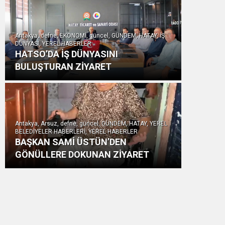
Antakya, defne, EKONOMİ, güncel, GÜNDEM, HATAY, İŞ
DÜNYASI, YEREL HABERLER
HATSO’DA İŞ DÜNYASINI
BULUŞTURAN ZİYARET
Antakya, Arsuz, defne, güncel, GÜNDEM, HATAY, YEREL
BELEDİYELER HABERLERİ, YEREL HABERLER
BAŞKAN SAMİ ÜSTÜN’DEN
GÖNÜLLERE DOKUNAN ZİYARET