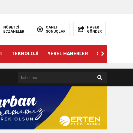
NÖBETÇİ
CANLI
HABER
ECZANELER
SONUÇLAR
GÖNDER
T
TEKNOLOJİ
YEREL HABERLER
SPOR