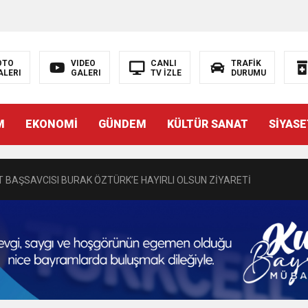
OTO
VIDEO
CANLI
TRAFİK
ALERI
GALERI
TV İZLE
DURUMU
N EMRAH KARAÇAY’A SEVGİ SELİ
M
EKONOMİ
GÜNDEM
KÜLTÜR SANAT
SİYASE
DEN GÖNÜLLERE DOKUNAN ZİYARET
 BAŞSAVCISI BURAK ÖZTÜRK’E HAYIRLI OLSUN ZİYARETİ
MASININ PERDE ARKASI: GÖRÜNENDEN DAHA FAZLASI MI VAR?
Bir Törenle Hizmete Açıldı
Z’DAN EĞİTİME KALICI YATIRIM