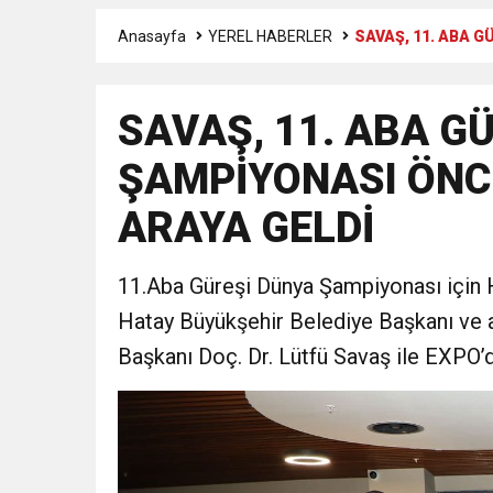
Anasayfa
YEREL HABERLER
SAVAŞ, 11. ABA 
3:47
Belediye Başkanı İbrahim 
SAVAŞ, 11. ABA G
6:19
HBB BAŞKANI ÖNTÜRK’Ü
ŞAMPİYONASI ÖNC
17:36
KURUMLAR VERGİSİ E
ARAYA GELDİ
1:00
İTSO İŞ-KUR SGK
11.Aba Güreşi Dünya Şampiyonası için H
Hatay Büyükşehir Belediye Başkanı ve
21:40
CEYLANDERE’DE BAŞKA
Başkanı Doç. Dr. Lütfü Savaş ile EXPO’
18:22
BAŞKAN SAMİ ÜSTÜN’