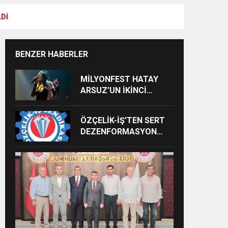
LDİ
BENZER HABERLER
MİLYONFEST HATAY
ARSUZ’UN İKİNCİ
GÜNÜNDE İMREN
ÇAPANOĞLU SAHNE
ÖZÇELİK-İŞ’TEN SERT
ALACAK
DEZENFORMASYON
AÇIKLAMASI: “HUKUKİ
VE CEZAİ SÜREÇ
BAŞLATILDI”