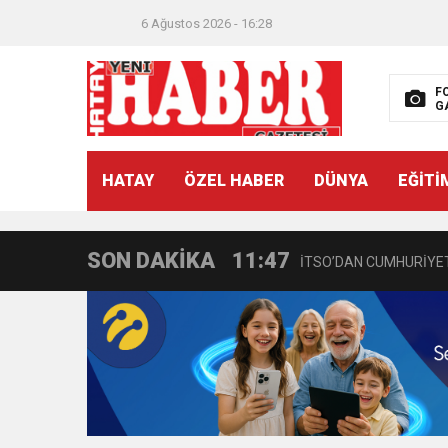
6 Ağustos 2026 - 16:28
F
G
21:40
CEYLANDERE’DE BAŞKA
HATAY
ÖZEL HABER
DÜNYA
EĞİTİ
18:22
BAŞKAN SAMİ ÜSTÜN’
SON DAKİKA
11:47
İTSO’DAN CUMHURİYET
18:55
İNCE’NİN CHP’DE KAL
11:57
IŞIL Eczanesi Görkemli 
21:40
HİKMET KAMİL ERYILMA