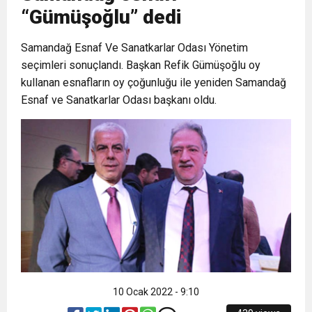
“Gümüşoğlu” dedi
6:19
HBB BAŞKANI ÖNTÜRK’ÜN
Cumhuriyet, Türk Milletinin Özgürlük
Samandağ Esnaf Ve Sanatkarlar Odası Yönetim
seçimleri sonuçlandı. Başkan Refik Gümüşoğlu oy
17:36
KURUMLAR VERGİSİ ERTELENDİ
CUMHURİYET BAYRAMI MESAJI
ve Onur Nişanesidir
kullanan esnafların oy çoğunluğu ile yeniden Samandağ
Esnaf ve Sanatkarlar Odası başkanı oldu.
1:00
İTSO İŞ-KUR SGK TOPLANTI
21:40
CEYLANDERE’DE BAŞKAN EMRAH
DUYURUSU
18:22
BAŞKAN SAMİ ÜSTÜN’DEN
KARAÇAY’A SEVGİ SELİ
GÖNÜLLERE DOKUNAN ZİYARET
10 Ocak 2022 - 9:10