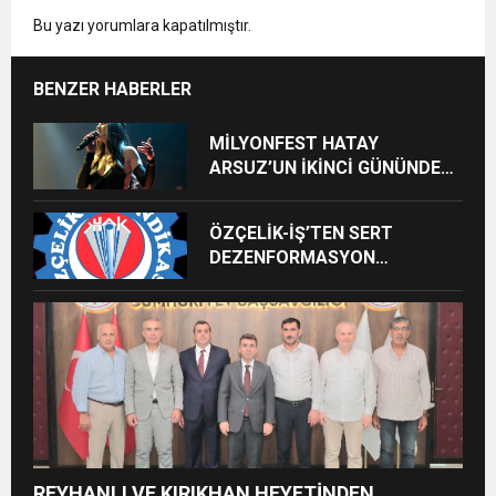
Bu yazı yorumlara kapatılmıştır.
BENZER HABERLER
MİLYONFEST HATAY
ARSUZ’UN İKİNCİ GÜNÜNDE
İMREN ÇAPANOĞLU SAHNE
ALACAK
ÖZÇELİK-İŞ’TEN SERT
DEZENFORMASYON
AÇIKLAMASI: “HUKUKİ VE
CEZAİ SÜREÇ BAŞLATILDI”
REYHANLI VE KIRIKHAN HEYETİNDEN