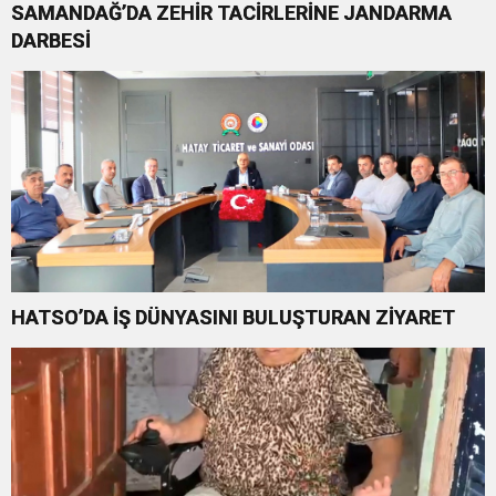
SAMANDAĞ’DA ZEHİR TACİRLERİNE JANDARMA
DARBESİ
HATSO’DA İŞ DÜNYASINI BULUŞTURAN ZİYARET