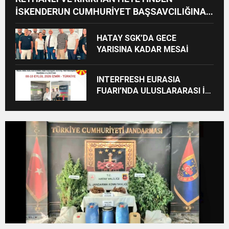
İSKENDERUN CUMHURİYET BAŞSAVCILIĞINA
ZİYARET
HATAY SGK’DA GECE
YARISINA KADAR MESAİ
INTERFRESH EURASIA
FUARI’NDA ULUSLARARASI İŞ
BİRLİKLERİ İÇİN GERİ SAYIM
BAŞLADI