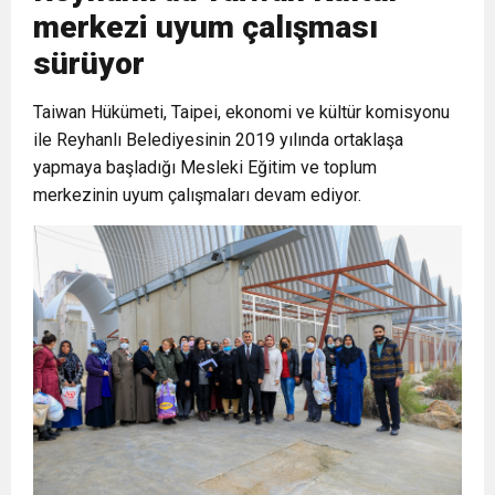
merkezi uyum çalışması
6:19
HBB BAŞKANI ÖNTÜRK’ÜN
Cumhuriyet, Türk Milletinin Özgürlük
sürüyor
17:36
​Taiwan Hükümeti, Taipei, ekonomi ve kültür komisyonu
KURUMLAR VERGİSİ ERTELENDİ
CUMHURİYET BAYRAMI MESAJI
ve Onur Nişanesidir
ile Reyhanlı Belediyesinin 2019 yılında ortaklaşa
yapmaya başladığı Mesleki Eğitim ve toplum
1:00
İTSO İŞ-KUR SGK TOPLANTI
merkezinin uyum çalışmaları devam ediyor.
21:40
CEYLANDERE’DE BAŞKAN EMRAH
DUYURUSU
18:22
BAŞKAN SAMİ ÜSTÜN’DEN
KARAÇAY’A SEVGİ SELİ
GÖNÜLLERE DOKUNAN ZİYARET