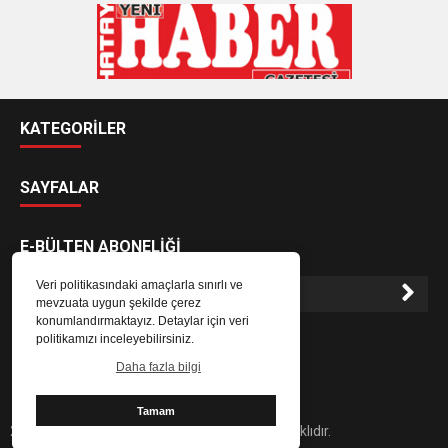
KATEGORİLER
SAYFALAR
E-BÜLTEN ABONELİĞİ
Veri politikasındaki amaçlarla sınırlı ve
mevzuata uygun şekilde çerez
konumlandırmaktayız. Detaylar için veri
E-Bülten aboneliği ile haberlere daha hızlı erişin.
politikamızı inceleyebilirsiniz.
Daha fazla bilgi
Tamam
2024 Hatay Yeni Haber Gazetesi - Her hakkı saklıdır.