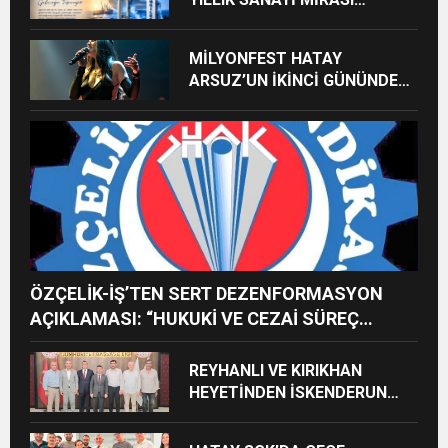
GELECEĞE TAŞINIYOR
MİLYONFEST HATAY
ARSUZ’UN İKİNCİ GÜNÜNDE
İMREN ÇAPANOĞLU SAHNE
ALACAK
ÖZÇELİK-İŞ’TEN SERT DEZENFORMASYON
AÇIKLAMASI: “HUKUKİ VE CEZAİ SÜREÇ
BAŞLATILDI”
REYHANLI VE KIRIKHAN
HEYETİNDEN İSKENDERUN
CUMHURİYET
BAŞSAVCILIĞINA ZİYARET