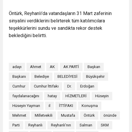
Öntürk, Reyhanlı’da vatandaşların 31 Mart zaferinin
sinyalini verdiklerini belirterek tüm katılımcılara
teşekkürlerini sundu ve sandıkta rekor destek
beklediğini belirtti.
adayı
Ahmet
AK
AK PARTİ
Başkan
Başkanı
Belediye
BELEDİYESİ
Büyükşehir
Cumhur
Cumhur İttifakı
Dr.
Erdoğan
faydalanacağını
hatay
HİZMETLERİ
Hüseyin
Hüseyin Yayman
il
İTTİFAKI
Konuşma
Mehmet
Milletvekili
Mustafa
Öntürk
önünde
Parti
Reyhanlı
Reyhanlı’nın
Salman
SKM