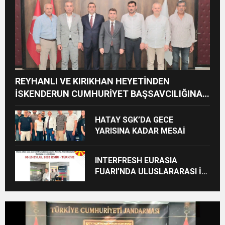
REYHANLI VE KIRIKHAN HEYETİNDEN
İSKENDERUN CUMHURİYET BAŞSAVCILIĞINA
ZİYARET
HATAY SGK’DA GECE
YARISINA KADAR MESAİ
INTERFRESH EURASIA
FUARI’NDA ULUSLARARASI İŞ
BİRLİKLERİ İÇİN GERİ SAYIM
BAŞLADI