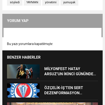
söyledi
YAYMAN
yönetimi
yumuşak
YORUM YAP
Bu yazı yorumlara kapatılmıştır.
BENZER HABERLER
MİLYONFEST HATAY
ARSUZ’UN İKİNCİ GÜNÜNDE
İMREN ÇAPANOĞLU SAHNE
ALACAK
ÖZÇELİK-İŞ’TEN SERT
DEZENFORMASYON
AÇIKLAMASI: “HUKUKİ VE
CEZAİ SÜREÇ BAŞLATILDI”