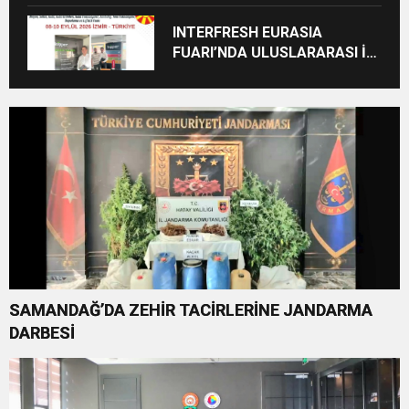
INTERFRESH EURASIA
FUARI’NDA ULUSLARARASI İŞ
BİRLİKLERİ İÇİN GERİ SAYIM
BAŞLADI
SAMANDAĞ’DA ZEHİR TACİRLERİNE JANDARMA
DARBESİ