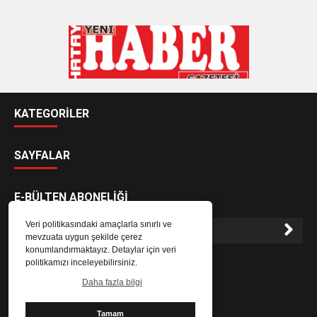
KATEGORİLER
SAYFALAR
E-BÜLTEN ABONELİĞİ
Veri politikasındaki amaçlarla sınırlı ve
mevzuata uygun şekilde çerez
konumlandırmaktayız. Detaylar için veri
E-Bülten aboneliği ile haberlere daha hızlı erişin.
politikamızı inceleyebilirsiniz.
Daha fazla bilgi
Tamam