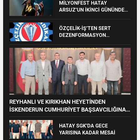
MİLYONFEST HATAY
ARSUZ’UN İKİNCİ GÜNÜNDE
İMREN ÇAPANOĞLU SAHNE
ALACAK
ÖZÇELİK-İŞ’TEN SERT
DEZENFORMASYON
AÇIKLAMASI: “HUKUKİ VE
CEZAİ SÜREÇ BAŞLATILDI”
REYHANLI VE KIRIKHAN HEYETİNDEN
İSKENDERUN CUMHURİYET BAŞSAVCILIĞINA
ZİYARET
HATAY SGK’DA GECE
YARISINA KADAR MESAİ