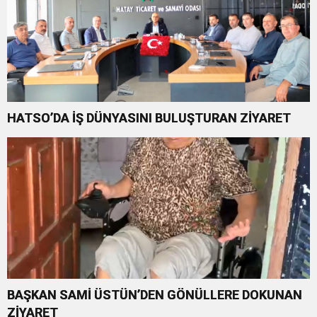
HATSO’DA İŞ DÜNYASINI BULUŞTURAN ZİYARET
BAŞKAN SAMİ ÜSTÜN’DEN GÖNÜLLERE DOKUNAN
ZİYARET