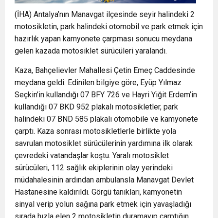
(İHA) Antalya’nın Manavgat ilçesinde seyir halindeki 2
motosikletin, park halindeki otomobil ve park etmek için
hazırlık yapan kamyonete çarpması sonucu meydana
gelen kazada motosiklet sürücüleri yaralandı.
Kaza, Bahçelievler Mahallesi Çetin Emeç Caddesinde
meydana geldi. Edinilen bilgiye göre, Eyüp Yılmaz
Seçkin’in kullandığı 07 BFY 726 ve Hayri Yiğit Erdem’in
kullandığı 07 BKD 952 plakalı motosikletler, park
halindeki 07 BND 585 plakalı otomobile ve kamyonete
çarptı. Kaza sonrası motosikletlerle birlikte yola
savrulan motosiklet sürücülerinin yardımına ilk olarak
çevredeki vatandaşlar koştu. Yaralı motosiklet
sürücüleri, 112 sağlık ekiplerinin olay yerindeki
müdahalesinin ardından ambulansla Manavgat Devlet
Hastanesine kaldırıldı. Görgü tanıkları, kamyonetin
sinyal verip yolun sağına park etmek için yavaşladığı
sırada hızla elen 2 motosikletin duramayıp çarptığın