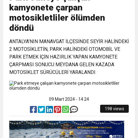
kamyonete çarpan
1:00
İTSO İŞ-KUR SGK TOPLANTI
motosikletliler ölümden
döndü
21:40
CEYLANDERE’DE BAŞKAN EMRAH
DUYURUSU
ANTALYA’NIN MANAVGAT İLÇESİNDE SEYİR HALİNDEKİ
18:22
2 MOTOSİKLETİN, PARK HALİNDEKİ OTOMOBİL VE
BAŞKAN SAMİ ÜSTÜN’DEN
KARAÇAY’A SEVGİ SELİ
PARK ETMEK İÇİN HAZIRLIK YAPAN KAMYONETE
ÇARPMASI SONUCU MEYDANA GELEN KAZADA
GÖNÜLLERE DOKUNAN ZİYARET
MOTOSİKLET SÜRÜCÜLERİ YARALANDI.
09 Mart 2024 - 14:24
198 views