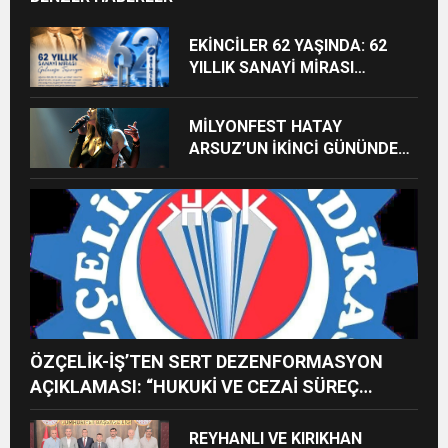
EKİNCİLER 62 YAŞINDA: 62
YILLIK SANAYİ MİRASI
GELECEĞE TAŞINIYOR
MİLYONFEST HATAY
ARSUZ’UN İKİNCİ GÜNÜNDE
İMREN ÇAPANOĞLU SAHNE
ALACAK
ÖZÇELİK-İŞ’TEN SERT DEZENFORMASYON
AÇIKLAMASI: “HUKUKİ VE CEZAİ SÜREÇ
BAŞLATILDI”
REYHANLI VE KIRIKHAN