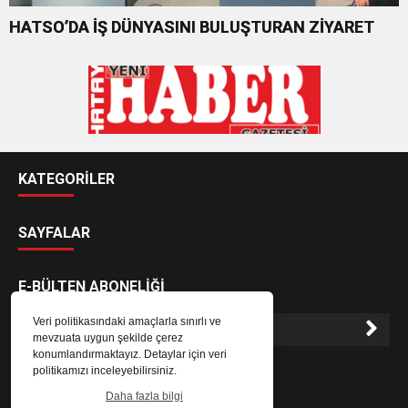
HATSO’DA İŞ DÜNYASINI BULUŞTURAN ZİYARET
KATEGORİLER
SAYFALAR
E-BÜLTEN ABONELİĞİ
Veri politikasındaki amaçlarla sınırlı ve
mevzuata uygun şekilde çerez
konumlandırmaktayız. Detaylar için veri
E-Bülten aboneliği ile haberlere daha hızlı erişin.
politikamızı inceleyebilirsiniz.
Daha fazla bilgi