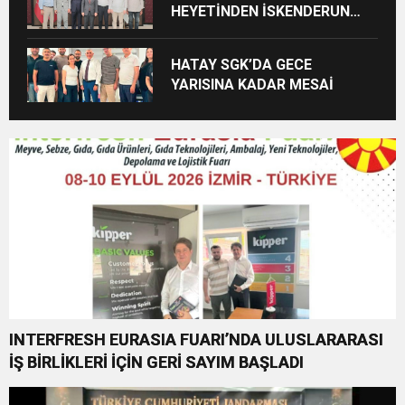
HEYETİNDEN İSKENDERUN
CUMHURİYET
BAŞSAVCILIĞINA ZİYARET
HATAY SGK’DA GECE
YARISINA KADAR MESAİ
INTERFRESH EURASIA FUARI’NDA ULUSLARARASI
İŞ BİRLİKLERİ İÇİN GERİ SAYIM BAŞLADI