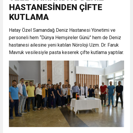
HASTANESİNDEN ÇİFTE
6:19
HBB BAŞKANI ÖNTÜRK’ÜN
Cumhuriyet, Türk Milletinin Özgürlük
KUTLAMA
17:36
Hatay Özel Samandağ Deniz Hastanesi Yönetimi ve
KURUMLAR VERGİSİ ERTELENDİ
CUMHURİYET BAYRAMI MESAJI
ve Onur Nişanesidir
personeli hem “Dünya Hemşireler Günü” hem de Deniz
hastanesi ailesine yeni katılan Nöroloji Uzm. Dr. Faruk
1:00
İTSO İŞ-KUR SGK TOPLANTI
Mavruk vesilesiyle pasta keserek çifte kutlama yaptılar.
21:40
CEYLANDERE’DE BAŞKAN EMRAH
DUYURUSU
18:22
BAŞKAN SAMİ ÜSTÜN’DEN
KARAÇAY’A SEVGİ SELİ
GÖNÜLLERE DOKUNAN ZİYARET