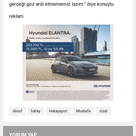
gerçeği göz ardı etmememiz lazım.” diye konuştu.
reklam
diouf
hatay
Hatayspor
Mustafa
özat
YORUM YAP