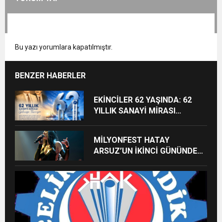
Bu yazı yorumlara kapatılmıştır.
BENZER HABERLER
EKİNCİLER 62 YAŞINDA: 62
YILLIK SANAYİ MİRASI
GELECEĞE TAŞINIYOR
MİLYONFEST HATAY
ARSUZ’UN İKİNCİ GÜNÜNDE
İMREN ÇAPANOĞLU SAHNE
ALACAK