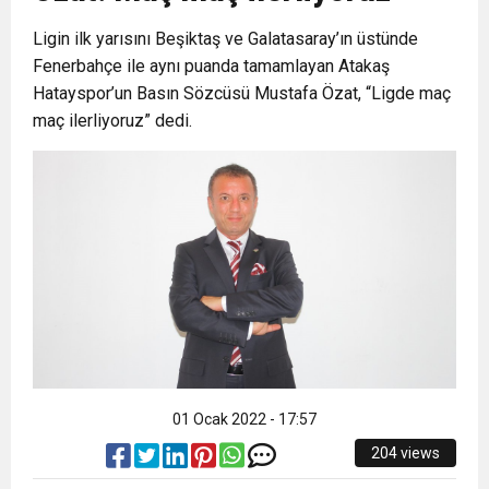
Ligin ilk yarısını Beşiktaş ve Galatasaray’ın üstünde
6:19
HBB BAŞKANI ÖNTÜRK’ÜN
Cumhuriyet, Türk Milletinin Özgürlük
Fenerbahçe ile aynı puanda tamamlayan Atakaş
Hatayspor’un Basın Sözcüsü Mustafa Özat, “Ligde maç
17:36
KURUMLAR VERGİSİ ERTELENDİ
CUMHURİYET BAYRAMI MESAJI
ve Onur Nişanesidir
maç ilerliyoruz” dedi.
1:00
İTSO İŞ-KUR SGK TOPLANTI
21:40
CEYLANDERE’DE BAŞKAN EMRAH
DUYURUSU
18:22
BAŞKAN SAMİ ÜSTÜN’DEN
KARAÇAY’A SEVGİ SELİ
GÖNÜLLERE DOKUNAN ZİYARET
01 Ocak 2022 - 17:57
204 views