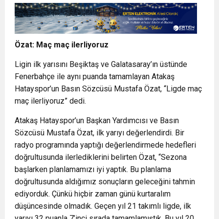
Özat: Maç maç ilerliyoruz
Ligin ilk yarısını Beşiktaş ve Galatasaray’ın üstünde
Fenerbahçe ile aynı puanda tamamlayan Atakaş
Hatayspor’un Basın Sözcüsü Mustafa Özat, “Ligde maç
maç ilerliyoruz” dedi.
Atakaş Hatayspor’un Başkan Yardımcısı ve Basın
Sözcüsü Mustafa Özat, ilk yarıyı değerlendirdi. Bir
radyo programında yaptığı değerlendirmede hedefleri
doğrultusunda ilerlediklerini belirten Özat, “Sezona
başlarken planlamamızı iyi yaptık. Bu planlama
doğrultusunda aldığımız sonuçların geleceğini tahmin
ediyorduk. Çünkü hiçbir zaman günü kurtaralım
düşüncesinde olmadık. Geçen yıl 21 takımlı ligde, ilk
yarıyı 32 puanla 7’inci sırada tamamlamıştık. Bu yıl 20