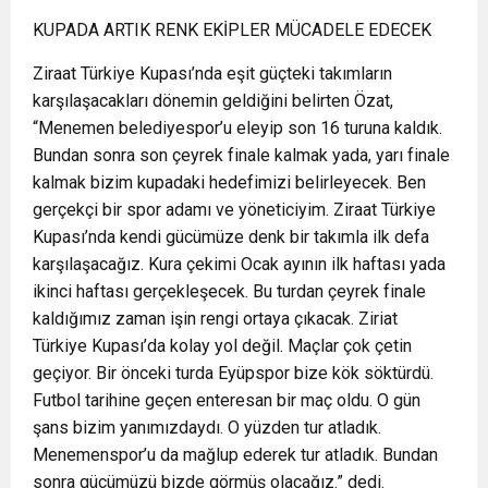
KUPADA ARTIK RENK EKİPLER MÜCADELE EDECEK
Ziraat Türkiye Kupası’nda eşit güçteki takımların
karşılaşacakları dönemin geldiğini belirten Özat,
“Menemen belediyespor’u eleyip son 16 turuna kaldık.
Bundan sonra son çeyrek finale kalmak yada, yarı finale
kalmak bizim kupadaki hedefimizi belirleyecek. Ben
gerçekçi bir spor adamı ve yöneticiyim. Ziraat Türkiye
Kupası’nda kendi gücümüze denk bir takımla ilk defa
karşılaşacağız. Kura çekimi Ocak ayının ilk haftası yada
ikinci haftası gerçekleşecek. Bu turdan çeyrek finale
kaldığımız zaman işin rengi ortaya çıkacak. Ziriat
Türkiye Kupası’da kolay yol değil. Maçlar çok çetin
geçiyor. Bir önceki turda Eyüpspor bize kök söktürdü.
Futbol tarihine geçen enteresan bir maç oldu. O gün
şans bizim yanımızdaydı. O yüzden tur atladık.
Menemenspor’u da mağlup ederek tur atladık. Bundan
sonra gücümüzü bizde görmüş olacağız.” dedi.