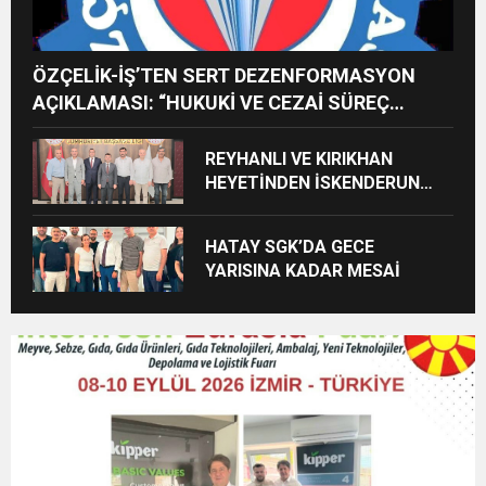
ÖZÇELİK-İŞ’TEN SERT DEZENFORMASYON
AÇIKLAMASI: “HUKUKİ VE CEZAİ SÜREÇ
BAŞLATILDI”
REYHANLI VE KIRIKHAN
HEYETİNDEN İSKENDERUN
CUMHURİYET
BAŞSAVCILIĞINA ZİYARET
HATAY SGK’DA GECE
YARISINA KADAR MESAİ