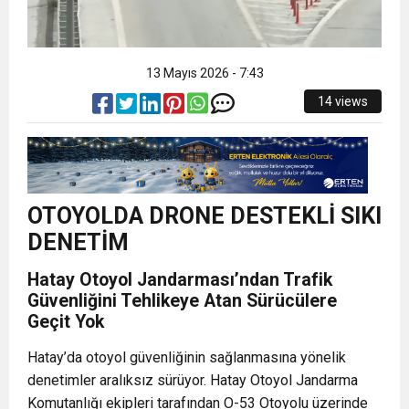
13 Mayıs 2026 - 7:43
14 views
OTOYOLDA DRONE DESTEKLİ SIKI
DENETİM
Hatay Otoyol Jandarması’ndan Trafik
Güvenliğini Tehlikeye Atan Sürücülere
Geçit Yok
Hatay’da otoyol güvenliğinin sağlanmasına yönelik
denetimler aralıksız sürüyor. Hatay Otoyol Jandarma
Komutanlığı ekipleri tarafından O-53 Otoyolu üzerinde