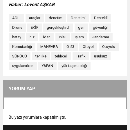
Haber: Levent AŞKAR
ADLİ
araçlar
denetim
Denetimi
Destekli
Drone
EKİP
gerçekleştirdi
geri
güvenliği
hatay
hız
İdari
ihlali
işlem
Jandarma
Komutanlığı
MANEVRA
O-53
Otoyol
Otoyolu
SÜRÜCÜ
tehlike
tehlikeli
Trafik
usulsüz
uygulanırken
YAPAN
yük taşımacılığı
YORUM YAP
Bu yazı yorumlara kapatılmıştır.