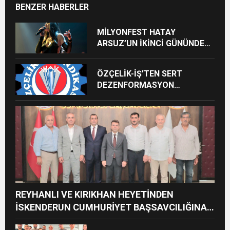
BENZER HABERLER
MİLYONFEST HATAY
ARSUZ’UN İKİNCİ GÜNÜNDE
İMREN ÇAPANOĞLU SAHNE
ALACAK
ÖZÇELİK-İŞ’TEN SERT
DEZENFORMASYON
AÇIKLAMASI: “HUKUKİ VE
CEZAİ SÜREÇ BAŞLATILDI”
REYHANLI VE KIRIKHAN HEYETİNDEN
İSKENDERUN CUMHURİYET BAŞSAVCILIĞINA
ZİYARET