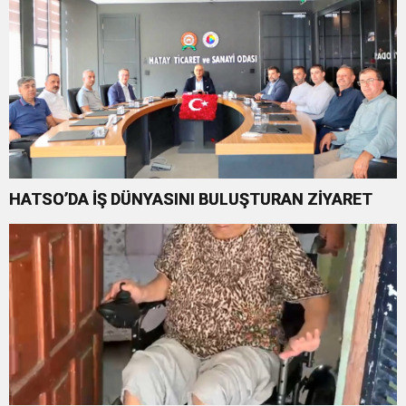
HATSO’DA İŞ DÜNYASINI BULUŞTURAN ZİYARET