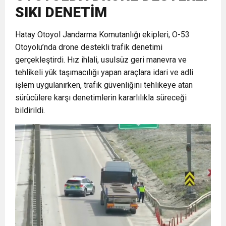
SIKI DENETİM
6:19
HBB BAŞKANI ÖNTÜRK’ÜN
Cumhuriyet, Türk Milletinin Özgürlük
Hatay Otoyol Jandarma Komutanlığı ekipleri, O-53
Otoyolu’nda drone destekli trafik denetimi
17:36
KURUMLAR VERGİSİ ERTELENDİ
CUMHURİYET BAYRAMI MESAJI
ve Onur Nişanesidir
gerçekleştirdi. Hız ihlali, usulsüz geri manevra ve
tehlikeli yük taşımacılığı yapan araçlara idari ve adli
1:00
İTSO İŞ-KUR SGK TOPLANTI
işlem uygulanırken, trafik güvenliğini tehlikeye atan
sürücülere karşı denetimlerin kararlılıkla süreceği
bildirildi.
21:40
CEYLANDERE’DE BAŞKAN EMRAH
DUYURUSU
18:22
BAŞKAN SAMİ ÜSTÜN’DEN
KARAÇAY’A SEVGİ SELİ
GÖNÜLLERE DOKUNAN ZİYARET