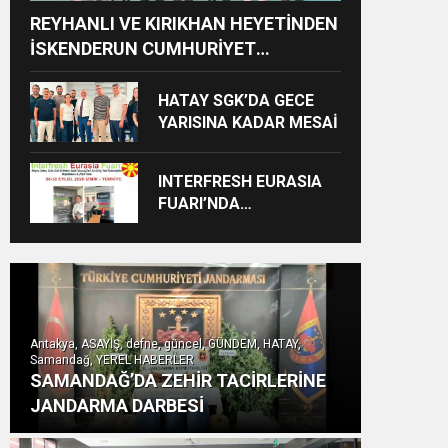
REYHANLI VE KIRIKHAN HEYETİNDEN
İSKENDERUN CUMHURİYET
BAŞSAVCILIĞINA ZİYARET
HATAY SGK’DA GECE
YARISINA KADAR MESAİ
INTERFRESH EURASIA
FUARI’NDA
ULUSLARARASI İŞ
BİRLİKLERİ İÇİN GERİ
SAYIM BAŞLADI
Antakya, ASAYİŞ, defne, güncel, GÜNDEM, HATAY,
Samandağ, YEREL HABERLER
SAMANDAĞ’DA ZEHİR TACİRLERİNE
JANDARMA DARBESİ