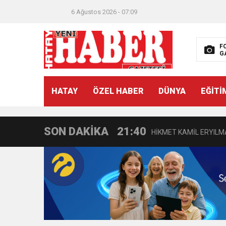
18:22
BAŞKAN SAMİ ÜSTÜN’
6 Ağustos 2026 - 07:09
11:47
İTSO’DAN CUMHURİYET
F
G
18:55
İNCE’NİN CHP’DE KAL
HATAY
ÖZEL HABER
DÜNYA
EĞİTİ
11:57
IŞIL Eczanesi Görkemli 
SON DAKİKA
21:40
HİKMET KAMİL ERYILMA
3:47
Belediye Başkanı İbrahim 
6:19
HBB BAŞKANI ÖNTÜRK’Ü
17:36
KURUMLAR VERGİSİ E