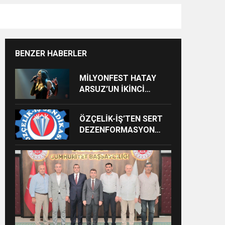
BENZER HABERLER
MİLYONFEST HATAY
ARSUZ’UN İKİNCİ
GÜNÜNDE İMREN
ÇAPANOĞLU SAHNE
ÖZÇELİK-İŞ’TEN SERT
ALACAK
DEZENFORMASYON
AÇIKLAMASI: “HUKUKİ
VE CEZAİ SÜREÇ
BAŞLATILDI”