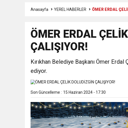
Anasayfa
YEREL HABERLER
ÖMER ERDAL ÇELİ
1:00
İTSO İŞ-KUR SGK
ÖMER ERDAL ÇELİK
21:40
CEYLANDERE’DE BAŞKA
ÇALIŞIYOR!
18:22
BAŞKAN SAMİ ÜSTÜN’
Kırıkhan Belediye Başkanı Ömer Erdal 
ediyor.
Son Güncelleme :
15 Haziran 2024 - 17:30