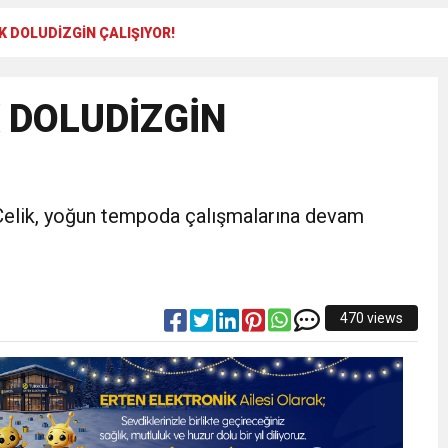
K DOLUDİZGİN ÇALIŞIYOR!
 TOPLANTI DUYURUSU
 DOLUDİZGİN
N EMRAH KARAÇAY’A SEVGİ SELİ
DEN GÖNÜLLERE DOKUNAN ZİYARET
Çelik, yoğun tempoda çalışmalarına devam
470 views