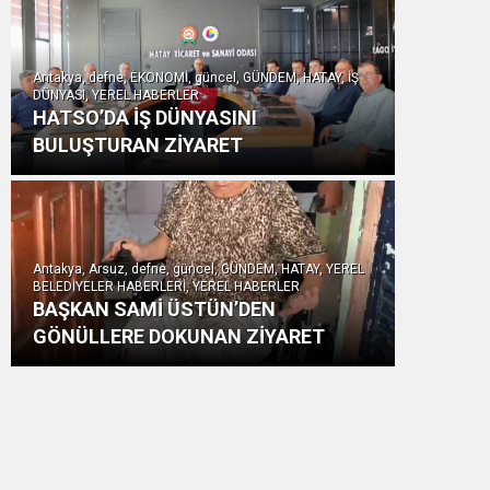
Antakya, defne, EKONOMİ, güncel, GÜNDEM, HATAY, İŞ
DÜNYASI, YEREL HABERLER
HATSO’DA İŞ DÜNYASINI
BULUŞTURAN ZİYARET
Antakya, Arsuz, defne, güncel, GÜNDEM, HATAY, YEREL
BELEDİYELER HABERLERİ, YEREL HABERLER
BAŞKAN SAMİ ÜSTÜN’DEN
GÖNÜLLERE DOKUNAN ZİYARET