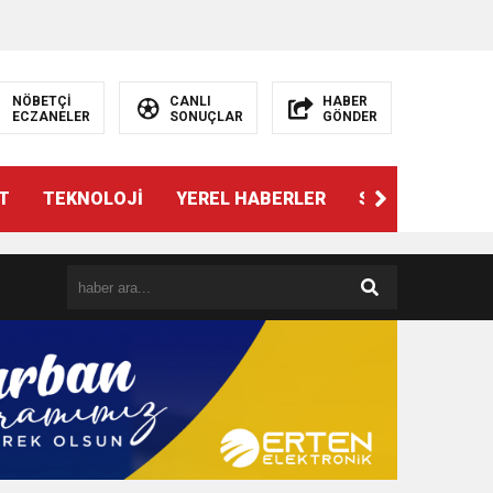
NÖBETÇİ
CANLI
HABER
ECZANELER
SONUÇLAR
GÖNDER
T
TEKNOLOJİ
YEREL HABERLER
SPOR