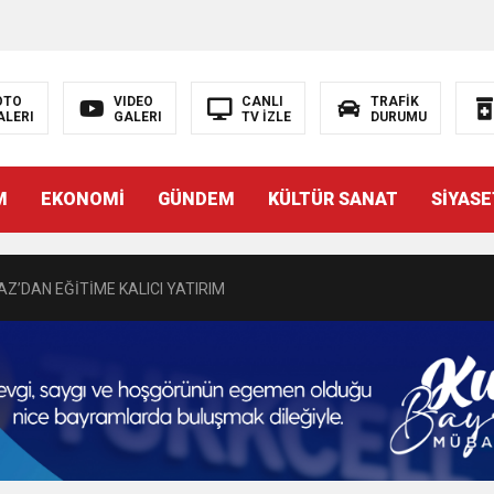
DEN GÖNÜLLERE DOKUNAN ZİYARET
 BAŞSAVCISI BURAK ÖZTÜRK’E HAYIRLI OLSUN ZİYARETİ
OTO
VIDEO
CANLI
TRAFİK
ALERI
GALERI
TV İZLE
DURUMU
MASININ PERDE ARKASI: GÖRÜNENDEN DAHA FAZLASI MI VAR?
M
EKONOMİ
GÜNDEM
KÜLTÜR SANAT
SİYASE
Bir Törenle Hizmete Açıldı
Z’DAN EĞİTİME KALICI YATIRIM
Gül, Cumhuriyet, Türk Milletinin Özgürlük ve Onur Nişanesidir
N CUMHURİYET BAYRAMI MESAJI
RTELENDİ