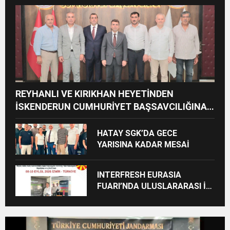
CEZAİ SÜREÇ BAŞLATILDI”
REYHANLI VE KIRIKHAN HEYETİNDEN
İSKENDERUN CUMHURİYET BAŞSAVCILIĞINA
ZİYARET
HATAY SGK’DA GECE
YARISINA KADAR MESAİ
INTERFRESH EURASIA
FUARI’NDA ULUSLARARASI İŞ
BİRLİKLERİ İÇİN GERİ SAYIM
BAŞLADI