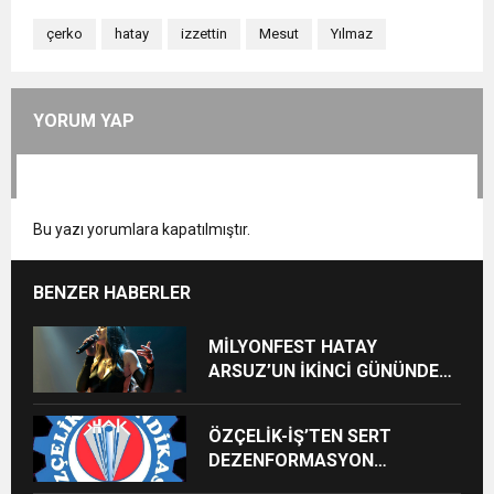
çerko
hatay
izzettin
Mesut
Yılmaz
YORUM YAP
Bu yazı yorumlara kapatılmıştır.
BENZER HABERLER
MİLYONFEST HATAY
ARSUZ’UN İKİNCİ GÜNÜNDE
İMREN ÇAPANOĞLU SAHNE
ALACAK
ÖZÇELİK-İŞ’TEN SERT
DEZENFORMASYON
AÇIKLAMASI: “HUKUKİ VE