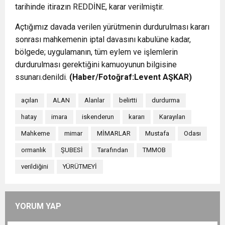
tarihinde itirazın REDDİNE, karar verilmiştir.
Açtığımız davada verilen yürütmenin durdurulması kararı
sonrası mahkemenin iptal davasını kabulüne kadar,
bölgede; uygulamanın, tüm eylem ve işlemlerin
durdurulması gerektiğini kamuoyunun bilgisine
ssunarı.denildi.
(Haber/Fotoğraf:Levent AŞKAR)
açılan
ALAN
Alanlar
belirtti
durdurma
hatay
imara
iskenderun
kararı
Karayılan
Mahkeme
mimar
MİMARLAR
Mustafa
Odası
ormanlık
ŞUBESİ
Tarafından
TMMOB
verildiğini
YÜRÜTMEYİ
YORUM YAP