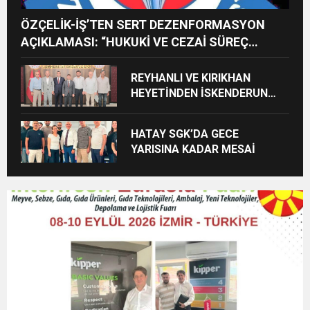
ÖZÇELİK-İŞ’TEN SERT DEZENFORMASYON
AÇIKLAMASI: “HUKUKİ VE CEZAİ SÜREÇ
BAŞLATILDI”
REYHANLI VE KIRIKHAN
HEYETİNDEN İSKENDERUN
CUMHURİYET
BAŞSAVCILIĞINA ZİYARET
HATAY SGK’DA GECE
YARISINA KADAR MESAİ