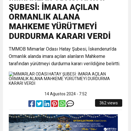
ŞUBESİ: İMARA AÇILAN
17:36
KURUMLAR VERGİSİ ERTELENDİ
CUMHURİYET BAYRAMI MESAJI
ve Onur Nişanesidir
ORMANLIK ALANA
MAHKEME YÜRÜTMEYİ
1:00
İTSO İŞ-KUR SGK TOPLANTI
DURDURMA KARARI VERDİ
21:40
CEYLANDERE’DE BAŞKAN EMRAH
DUYURUSU
TMMOB Mimarlar Odası Hatay Şubesi, İskenderun’da
Ormanlık alanda imara açılan alanların Mahkeme
tarafından yürütmeyi durdurma kararı verildiğine belirtti.
18:22
BAŞKAN SAMİ ÜSTÜN’DEN
KARAÇAY’A SEVGİ SELİ
GÖNÜLLERE DOKUNAN ZİYARET
14 Ağustos 2024 - 7:52
362 views