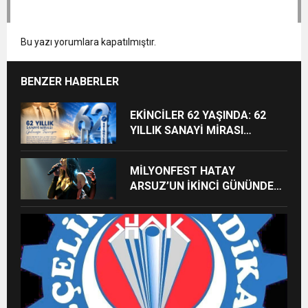
Bu yazı yorumlara kapatılmıştır.
BENZER HABERLER
EKİNCİLER 62 YAŞINDA: 62
YILLIK SANAYİ MİRASI
GELECEĞE TAŞINIYOR
MİLYONFEST HATAY
ARSUZ’UN İKİNCİ GÜNÜNDE
İMREN ÇAPANOĞLU SAHNE
ALACAK