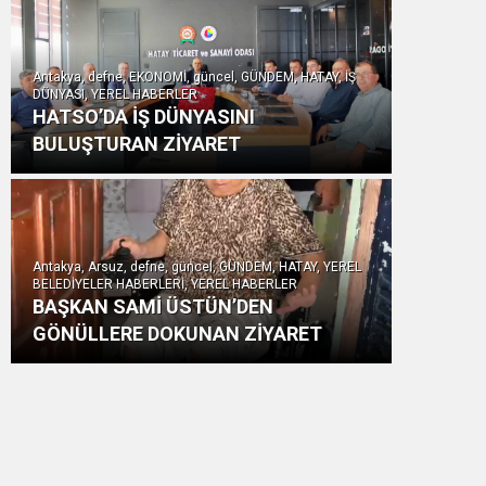
Antakya, defne, EKONOMİ, güncel, GÜNDEM, HATAY, İŞ
DÜNYASI, YEREL HABERLER
HATSO’DA İŞ DÜNYASINI
BULUŞTURAN ZİYARET
Antakya, Arsuz, defne, güncel, GÜNDEM, HATAY, YEREL
BELEDİYELER HABERLERİ, YEREL HABERLER
BAŞKAN SAMİ ÜSTÜN’DEN
GÖNÜLLERE DOKUNAN ZİYARET