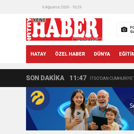
6 Ağustos 2026 - 10:29
F
G
21:40
CEYLANDERE’DE BAŞKA
HATAY
ÖZEL HABER
DÜNYA
EĞİTİ
18:22
BAŞKAN SAMİ ÜSTÜN’
SON DAKİKA
11:47
İTSO’DAN CUMHURİYET
18:55
İNCE’NİN CHP’DE KAL
11:57
IŞIL Eczanesi Görkemli 
21:40
HİKMET KAMİL ERYILMA