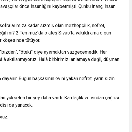
avaşçılar önce insanlığını kaybetmişti. Çünkü inanç; insan
sofralarımıza kadar sızmış olan mezhepçilik, nefret,
değil mi? 2 Temmuz’da o ateş Sivas’ta yakıldı ama o gün
r köşesinde tütüyor.
aik”, “bizden”, “öteki” diye ayırmaktan vazgeçemedik. Her
âlâ akıllanmıyoruz. Hâlâ birbirimizi anlamaya değil, düşman
a dayanır. Bugün başkasının evini yakan nefret, yarın sizin
an yükselen bir şey daha vardı: Kardeşlik ve vicdan çağrısı.
ndisi de yanacak.
ruz: