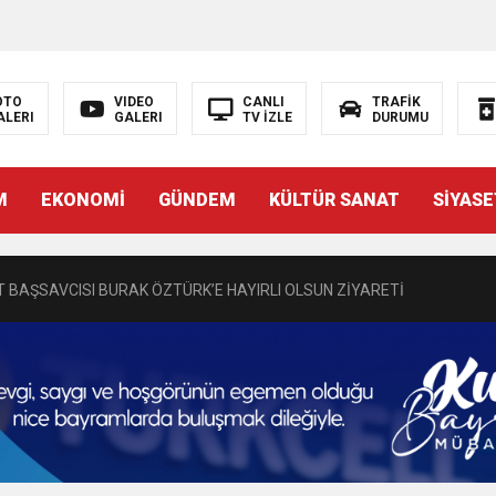
OTO
VIDEO
CANLI
TRAFİK
ALERI
GALERI
TV İZLE
DURUMU
N EMRAH KARAÇAY’A SEVGİ SELİ
M
EKONOMİ
GÜNDEM
KÜLTÜR SANAT
SİYASE
DEN GÖNÜLLERE DOKUNAN ZİYARET
 BAŞSAVCISI BURAK ÖZTÜRK’E HAYIRLI OLSUN ZİYARETİ
MASININ PERDE ARKASI: GÖRÜNENDEN DAHA FAZLASI MI VAR?
Bir Törenle Hizmete Açıldı
Z’DAN EĞİTİME KALICI YATIRIM