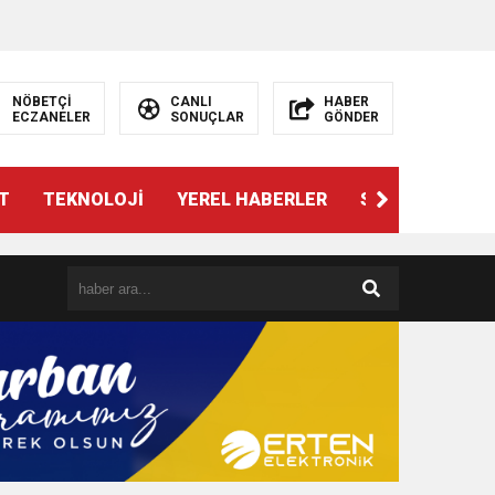
NÖBETÇİ
CANLI
HABER
ECZANELER
SONUÇLAR
GÖNDER
T
TEKNOLOJİ
YEREL HABERLER
SPOR