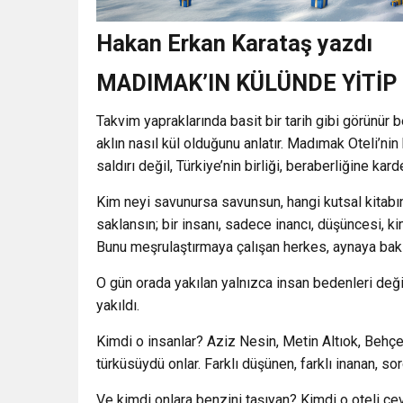
Hakan Erkan Karataş yazdı
MADIMAK’IN KÜLÜNDE YİTİP 
Takvim yapraklarında basit bir tarih gibi görünür b
aklın nasıl kül olduğunu anlatır. Madımak Oteli’ni
saldırı değil, Türkiye’nin birliği, beraberliğine ka
Kim neyi savunursa savunsun, hangi kutsal kitabın
saklansın; bir insanı, sadece inancı, düşüncesi, 
Bunu meşrulaştırmaya çalışan herkes, aynaya bakı
O gün orada yakılan yalnızca insan bedenleri değild
yakıldı.
Kimdi o insanlar? Aziz Nesin, Metin Altıok, Behçet 
türküsüydü onlar. Farklı düşünen, farklı inanan, s
Ve kimdi onlara benzini taşıyan? Kimdi o oteli çev