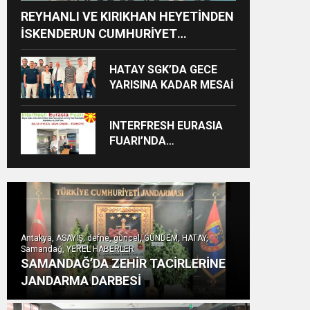
REYHANLI VE KIRIKHAN HEYETİNDEN
İSKENDERUN CUMHURİYET
BAŞSAVCILIĞINA ZİYARET
HATAY SGK’DA GECE
YARISINA KADAR MESAİ
INTERFRESH EURASIA
FUARI’NDA
ULUSLARARASI İŞ
BİRLİKLERİ İÇİN GERİ
SAYIM BAŞLADI
Antakya, ASAYİŞ, defne, güncel, GÜNDEM, HATAY,
Samandağ, YEREL HABERLER
SAMANDAĞ’DA ZEHİR TACİRLERİNE
JANDARMA DARBESİ