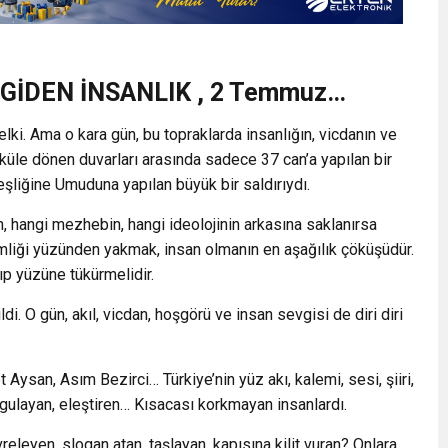
GİDEN İNSANLIK ,
2 Temmuz…
elki. Ama o kara gün, bu topraklarda insanlığın, vicdanın ve
n küle dönen duvarları arasında sadece 37 can’a yapılan bir
rdeşliğine Umuduna yapılan büyük bir saldırıydı.
, hangi mezhebin, hangi ideolojinin arkasına saklanırsa
kimliği yüzünden yakmak, insan olmanın en aşağılık çöküşüdür.
p yüzüne tükürmelidir.
i. O gün, akıl, vicdan, hoşgörü ve insan sevgisi de diri diri
Aysan, Asım Bezirci… Türkiye’nin yüz akı, kalemi, sesi, şiiri,
orgulayan, eleştiren… Kısacası korkmayan insanlardı.
releyen, slogan atan, taşlayan, kapısına kilit vuran? Onlara