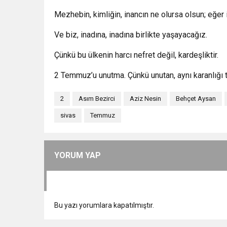
Mezhebin, kimliğin, inancın ne olursa olsun; eğe
Ve biz, inadına, inadına birlikte yaşayacağız.
Çünkü bu ülkenin harcı nefret değil, kardeşliktir.
2 Temmuz’u unutma. Çünkü unutan, aynı karanlığı t
2
Asım Bezirci
Aziz Nesin
Behçet Aysan
sivas
Temmuz
YORUM YAP
Bu yazı yorumlara kapatılmıştır.