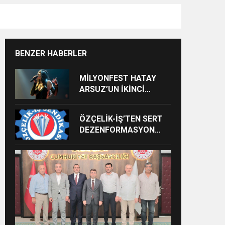
BENZER HABERLER
MİLYONFEST HATAY
ARSUZ’UN İKİNCİ
GÜNÜNDE İMREN
ÇAPANOĞLU SAHNE
ÖZÇELİK-İŞ’TEN SERT
ALACAK
DEZENFORMASYON
AÇIKLAMASI: “HUKUKİ
VE CEZAİ SÜREÇ
BAŞLATILDI”