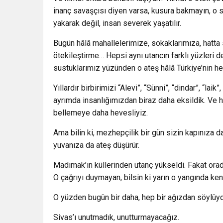
inanç savaşçısı diyen varsa, kusura bakmayın, o s
yakarak değil, insan severek yaşatılır.
Bugün hâlâ mahallelerimize, sokaklarımıza, hatta 
ötekileştirme… Hepsi aynı utancın farklı yüzleri 
sustuklarımız yüzünden o ateş hâlâ Türkiye’nin he
Yıllardır birbirimizi “Alevi”, “Sünni”, “dindar”, “l
ayrımda insanlığımızdan biraz daha eksildik. Ve h
bellemeye daha hevesliyiz.
Ama bilin ki, mezhepçilik bir gün sizin kapınıza d
yuvanıza da ateş düşürür.
Madımak’ın küllerinden utanç yükseldi. Fakat orad
O çağrıyı duymayan, bilsin ki yarın o yangında ke
O yüzden bugün bir daha, hep bir ağızdan söylüyo
Sivas’ı unutmadık, unutturmayacağız.