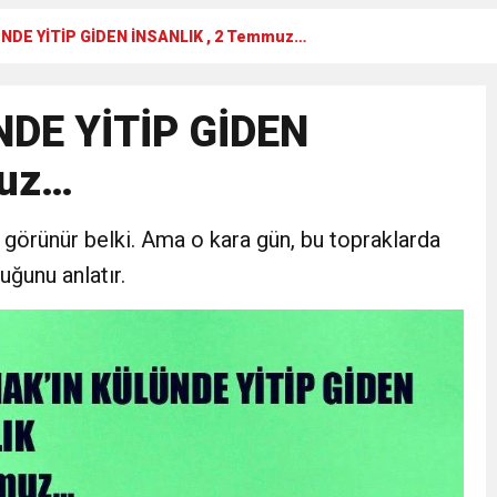
NDE YİTİP GİDEN İNSANLIK , 2 Temmuz…
Gül, Cumhuriyet, Türk Milletinin Özgürlük ve Onur Nişanesidir
DE YİTİP GİDEN
N CUMHURİYET BAYRAMI MESAJI
muz…
RTELENDİ
i görünür belki. Ama o kara gün, bu topraklarda
 TOPLANTI DUYURUSU
duğunu anlatır.
N EMRAH KARAÇAY’A SEVGİ SELİ
DEN GÖNÜLLERE DOKUNAN ZİYARET