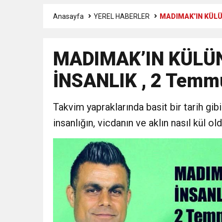
Anasayfa
YEREL HABERLER
MADIMAK’IN KÜLÜ
3:47
Belediye Başkanı İbrahim 
MADIMAK’IN KÜLÜN
6:19
HBB BAŞKANI ÖNTÜRK’Ü
İNSANLIK , 2 Tem
17:36
KURUMLAR VERGİSİ E
Takvim yapraklarında basit bir tarih gib
1:00
İTSO İŞ-KUR SGK
insanlığın, vicdanın ve aklın nasıl kül ol
21:40
CEYLANDERE’DE BAŞKA
18:22
BAŞKAN SAMİ ÜSTÜN’