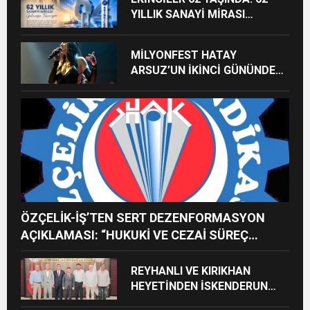
YILLIK SANAYİ MİRASI
GELECEĞE TAŞINIYOR
MİLYONFEST HATAY
ARSUZ’UN İKİNCİ GÜNÜNDE
İMREN ÇAPANOĞLU SAHNE
ALACAK
ÖZÇELİK-İŞ’TEN SERT DEZENFORMASYON
AÇIKLAMASI: “HUKUKİ VE CEZAİ SÜREÇ
BAŞLATILDI”
REYHANLI VE KIRIKHAN
HEYETİNDEN İSKENDERUN
CUMHURİYET