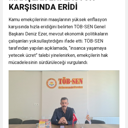
KARŞISINDA ERİDİ
17:36
KURUMLAR VERGİSİ ERTELENDİ
CUMHURİYET BAYRAMI MESAJI
ve Onur Nişanesidir
Kamu emekçilerinin maaşlarının yüksek enflasyon
karşısında hızla eridiğini belirten TÖB-SEN Genel
1:00
İTSO İŞ-KUR SGK TOPLANTI
Başkanı Deniz Ezer, mevcut ekonomik politikaların
çalışanları yoksullaştırdığını ifade etti. TÖB-SEN
21:40
CEYLANDERE’DE BAŞKAN EMRAH
DUYURUSU
tarafından yapılan açıklamada, “insanca yaşamaya
yetecek ücret” talebi yinelenirken, emekçilerin hak
mücadelesinin sürdürüleceği vurgulandı.
18:22
BAŞKAN SAMİ ÜSTÜN’DEN
KARAÇAY’A SEVGİ SELİ
GÖNÜLLERE DOKUNAN ZİYARET