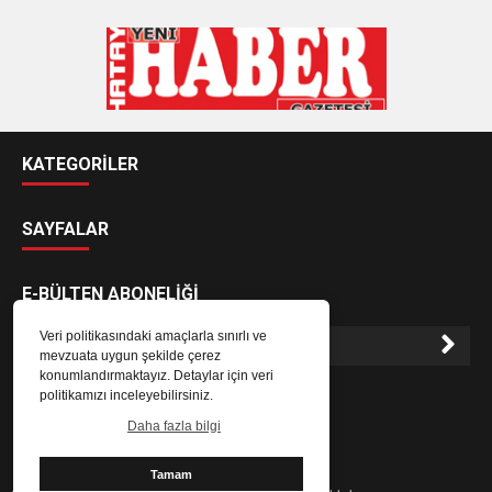
KATEGORİLER
SAYFALAR
E-BÜLTEN ABONELİĞİ
Veri politikasındaki amaçlarla sınırlı ve
mevzuata uygun şekilde çerez
konumlandırmaktayız. Detaylar için veri
E-Bülten aboneliği ile haberlere daha hızlı erişin.
politikamızı inceleyebilirsiniz.
Daha fazla bilgi
Tamam