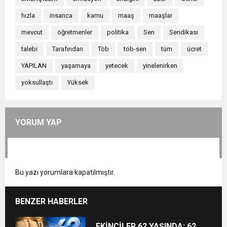
hızla
insanca
kamu
maaş
maaşlar
mevcut
öğretmenler
politika
Sen
Sendikası
talebi
Tarafından
Töb
töb-sen
tüm
ücret
YAPILAN
yaşamaya
yetecek
yinelenirken
yoksullaştı
Yüksek
YORUM YAP
Bu yazı yorumlara kapatılmıştır.
BENZER HABERLER
EKİNCİLER 62 YAŞINDA: 62