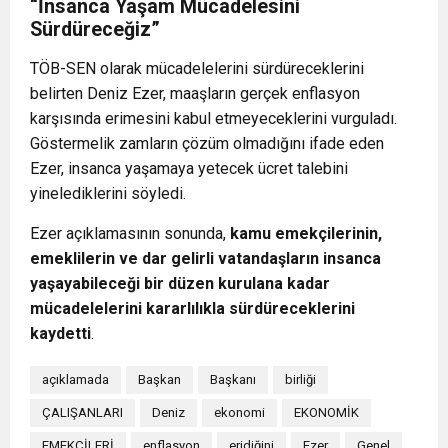
“İnsanca Yaşam Mücadelesini
Sürdüreceğiz”
TÖB-SEN olarak mücadelelerini sürdüreceklerini
belirten Deniz Ezer, maaşların gerçek enflasyon
karşısında erimesini kabul etmeyeceklerini vurguladı.
Göstermelik zamların çözüm olmadığını ifade eden
Ezer, insanca yaşamaya yetecek ücret talebini
yinelediklerini söyledi.
Ezer açıklamasının sonunda,
kamu emekçilerinin,
emeklilerin ve dar gelirli vatandaşların insanca
yaşayabileceği bir düzen kurulana kadar
mücadelelerini kararlılıkla sürdüreceklerini
kaydetti
.
açıklamada
Başkan
Başkanı
birliği
ÇALIŞANLARI
Deniz
ekonomi
EKONOMİK
EMEKÇİLERİ
enflasyon
eridiğini
Ezer
Genel