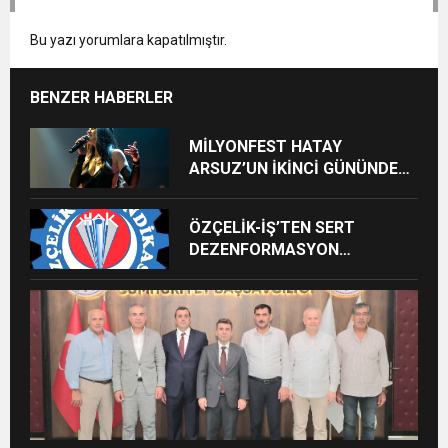
Bu yazı yorumlara kapatılmıştır.
BENZER HABERLER
MİLYONFEST HATAY
ARSUZ’UN İKİNCİ GÜNÜNDE
İMREN ÇAPANOĞLU SAHNE
ALACAK
ÖZÇELİK-İŞ’TEN SERT
DEZENFORMASYON
AÇIKLAMASI: “HUKUKİ VE
CEZAİ SÜREÇ BAŞLATILDI”