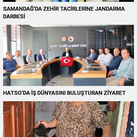
SAMANDAĞ’DA ZEHİR TACİRLERİNE JANDARMA
DARBESİ
HATSO’DA İŞ DÜNYASINI BULUŞTURAN ZİYARET