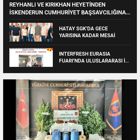
REYHANLI VE KIRIKHAN HEYETİNDEN
İSKENDERUN CUMHURİYET BAŞSAVCILIĞINA
ZİYARET
HATAY SGK’DA GECE
YARISINA KADAR MESAİ
INTERFRESH EURASIA
FUARI’NDA ULUSLARARASI İŞ
BİRLİKLERİ İÇİN GERİ SAYIM
BAŞLADI