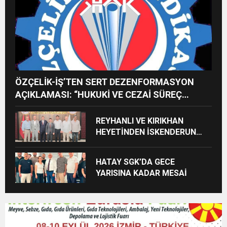
ÖZÇELİK-İŞ’TEN SERT DEZENFORMASYON
AÇIKLAMASI: “HUKUKİ VE CEZAİ SÜREÇ
BAŞLATILDI”
REYHANLI VE KIRIKHAN
HEYETİNDEN İSKENDERUN
CUMHURİYET
BAŞSAVCILIĞINA ZİYARET
HATAY SGK’DA GECE
YARISINA KADAR MESAİ