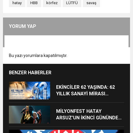
hatay
HBB
körfez
LÜTFÜ
savaş
YORUM YAP
Bu yazı yorumlara kapatılmıştır.
BENZER HABERLER
EKİNCİLER 62 YAŞINDA: 62
YILLIK SANAYİ MİRASI
GELECEĞE TAŞINIYOR
MİLYONFEST HATAY
ARSUZ’UN İKİNCİ GÜNÜNDE
İMREN ÇAPANOĞLU SAHNE
ALACAK