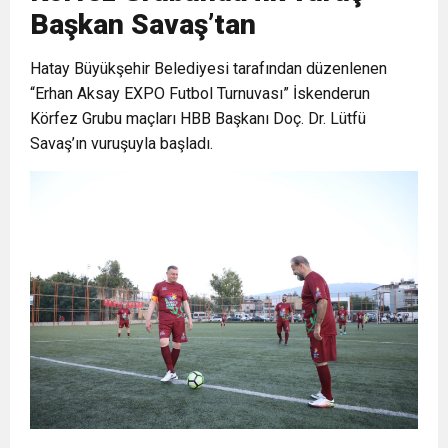
Başkan Savaş’tan
6:19
HBB BAŞKANI ÖNTÜRK’ÜN
Cumhuriyet, Türk Milletinin Özgürlük
Hatay Büyükşehir Belediyesi tarafından düzenlenen
“Erhan Aksay EXPO Futbol Turnuvası” İskenderun
17:36
KURUMLAR VERGİSİ ERTELENDİ
CUMHURİYET BAYRAMI MESAJI
ve Onur Nişanesidir
Körfez Grubu maçları HBB Başkanı Doç. Dr. Lütfü
Savaş’ın vuruşuyla başladı.
1:00
İTSO İŞ-KUR SGK TOPLANTI
21:40
CEYLANDERE’DE BAŞKAN EMRAH
DUYURUSU
18:22
BAŞKAN SAMİ ÜSTÜN’DEN
KARAÇAY’A SEVGİ SELİ
GÖNÜLLERE DOKUNAN ZİYARET