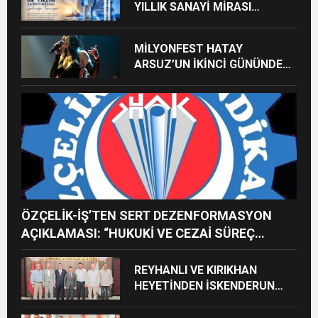
YILLIK SANAYİ MİRASI
GELECEĞE TAŞINIYOR
MİLYONFEST HATAY
ARSUZ’UN İKİNCİ GÜNÜNDE
İMREN ÇAPANOĞLU SAHNE
ALACAK
ÖZÇELİK-İŞ’TEN SERT DEZENFORMASYON
AÇIKLAMASI: “HUKUKİ VE CEZAİ SÜREÇ
BAŞLATILDI”
REYHANLI VE KIRIKHAN
HEYETİNDEN İSKENDERUN
CUMHURİYET
BAŞSAVCILIĞINA ZİYARET