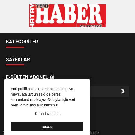
KATEGORİLER
SAYFALAR
E-BÜLTEN ABONELİĞİ
Veri politikasındaki amaçlarla sınırlı ve
mevzuata uygun şekilde çerez
konumlandırmaktayız. Detaylar için veri
E-Bülten aboneliği ile haberlere daha hızlı erişin.
politikamızı inceleyebilirsiniz.
Daha fazla bilgi
Tamam
2024 Hatay Yeni Haber Gazetesi - Her hakkı saklıdır.