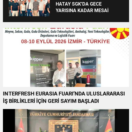
HATAY SGK’DA GECE
YARISINA KADAR MESAİ
INTERFRESH EURASIA FUARI’NDA ULUSLARARASI
İŞ BİRLİKLERİ İÇİN GERİ SAYIM BAŞLADI