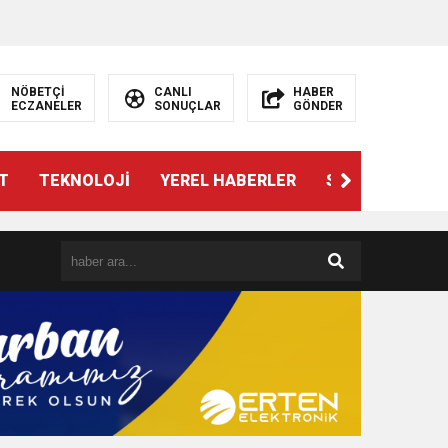
NÖBETÇİ
CANLI
HABER
ECZANELER
SONUÇLAR
GÖNDER
T
TEKNOLOJİ
YEREL HABERLER
SPOR