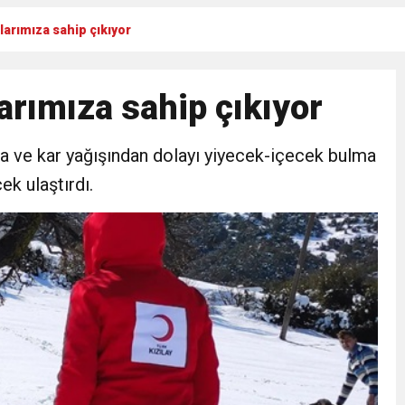
larımıza sahip çıkıyor
Gül, Cumhuriyet, Türk Milletinin Özgürlük ve Onur Nişanesidir
arımıza sahip çıkıyor
N CUMHURİYET BAYRAMI MESAJI
va ve kar yağışından dolayı yiyecek-içecek bulma
RTELENDİ
k ulaştırdı.
 TOPLANTI DUYURUSU
N EMRAH KARAÇAY’A SEVGİ SELİ
DEN GÖNÜLLERE DOKUNAN ZİYARET