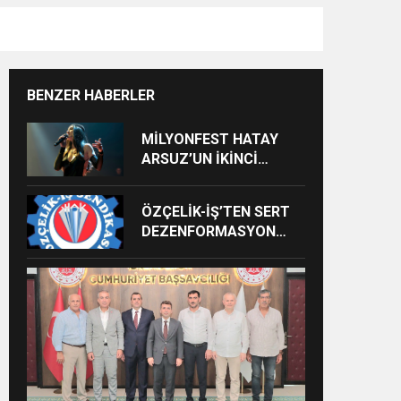
BENZER HABERLER
MİLYONFEST HATAY
ARSUZ’UN İKİNCİ
GÜNÜNDE İMREN
ÇAPANOĞLU SAHNE
ÖZÇELİK-İŞ’TEN SERT
ALACAK
DEZENFORMASYON
AÇIKLAMASI: “HUKUKİ
VE CEZAİ SÜREÇ
BAŞLATILDI”