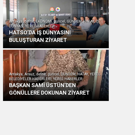
Antakya, defne, EKONOMİ, güncel, GÜNDEM, HATAY, İŞ
DÜNYASI, YEREL HABERLER
HATSO’DA İŞ DÜNYASINI
BULUŞTURAN ZİYARET
Antakya, Arsuz, defne, güncel, GÜNDEM, HATAY, YEREL
BELEDİYELER HABERLERİ, YEREL HABERLER
BAŞKAN SAMİ ÜSTÜN’DEN
GÖNÜLLERE DOKUNAN ZİYARET