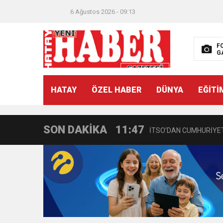
6 Ağustos 2026 - 09:13
F
G
21:40
CEYLANDERE’DE BAŞKA
HATAY
ÖZEL HABER
DÜNYA
EĞİTİ
18:22
BAŞKAN SAMİ ÜSTÜN’
SON DAKİKA
11:47
İTSO’DAN CUMHURİYET
18:55
İNCE’NİN CHP’DE KAL
11:57
IŞIL Eczanesi Görkemli 
21:40
HİKMET KAMİL ERYILMA