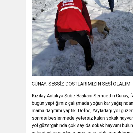
GÜNAY: SESSİZ DOSTLARIMIZIN SESİ OLALIM
Kızılay Antakya Şube Başkanı Şemsettin Günay, faal
bugün yaptığımız çalışmada yoğun kar yağışında
mama dağıtımı yaptık. Defne, Yayladağı yol güze
sonrası beslenmede yetersiz kalan sokak hayvanl
yol güzergahında çok sayıda sokak hayvanı bulun
vatandaşlarımızdan mama veya artık yemeklerinizi 