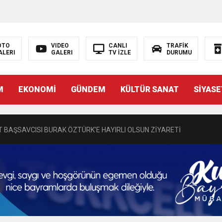
OTO
VIDEO
CANLI
TRAFİK
ALERI
GALERI
TV İZLE
DURUMU
N EMRAH KARAÇAY’A SEVGİ SELİ
M
EKONOMİ
GÜNDEM
KÜLTÜR SANAT
SİYASE
DEN GÖNÜLLERE DOKUNAN ZİYARET
 BAŞSAVCISI BURAK ÖZTÜRK’E HAYIRLI OLSUN ZİYARETİ
MASININ PERDE ARKASI: GÖRÜNENDEN DAHA FAZLASI MI VAR?
Bir Törenle Hizmete Açıldı
Z’DAN EĞİTİME KALICI YATIRIM