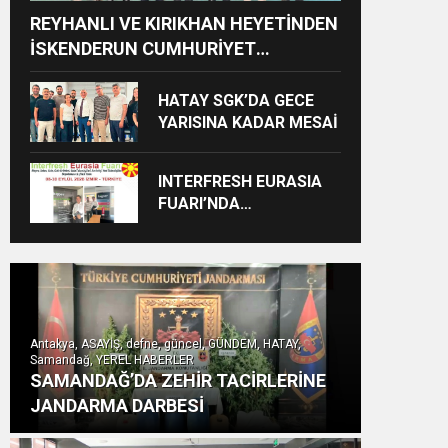
REYHANLI VE KIRIKHAN HEYETİNDEN
İSKENDERUN CUMHURİYET
BAŞSAVCILIĞINA ZİYARET
HATAY SGK’DA GECE
YARISINA KADAR MESAİ
INTERFRESH EURASIA
FUARI’NDA
ULUSLARARASI İŞ
BİRLİKLERİ İÇİN GERİ
SAYIM BAŞLADI
Antakya, ASAYİŞ, defne, güncel, GÜNDEM, HATAY,
Samandağ, YEREL HABERLER
SAMANDAĞ’DA ZEHİR TACİRLERİNE
JANDARMA DARBESİ