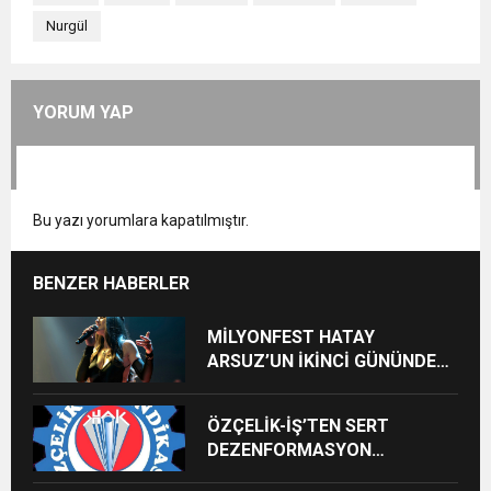
Nurgül
YORUM YAP
Bu yazı yorumlara kapatılmıştır.
BENZER HABERLER
MİLYONFEST HATAY
ARSUZ’UN İKİNCİ GÜNÜNDE
İMREN ÇAPANOĞLU SAHNE
ALACAK
ÖZÇELİK-İŞ’TEN SERT
DEZENFORMASYON
AÇIKLAMASI: “HUKUKİ VE