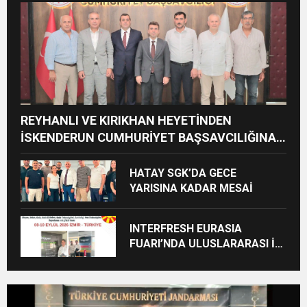
CEZAİ SÜREÇ BAŞLATILDI”
REYHANLI VE KIRIKHAN HEYETİNDEN
İSKENDERUN CUMHURİYET BAŞSAVCILIĞINA
ZİYARET
HATAY SGK’DA GECE
YARISINA KADAR MESAİ
INTERFRESH EURASIA
FUARI’NDA ULUSLARARASI İŞ
BİRLİKLERİ İÇİN GERİ SAYIM
BAŞLADI