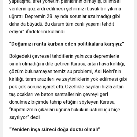
yapılaşma, afet yönetim planlarının olmayışı, bilimsel
verilerin göz ardı edilmesi şehrimizi büyük bir yıkıma
uğrattı. Depremin 28. ayında sorunlar azalmadığı gibi
daha da büyüdü. Bu durum tüm canlı yaşamı tehdit
ediyor” ifadelerini kullandı.
“Doğamızı ranta kurban eden politikalara karşıyız”
Bölgedeki çevresel tehditlerin yalnızca depremlerle
sınırlı olmadığını dile getiren Karasu, artan hava kirliliği,
çözüm bulunamayan temiz su problemi, Asi Nehri’nin
kirliliği, tarım arazileri ve zeytinliklerin yok edilmesi gibi
pek çok soruna işaret etti. Özellikle sayıları hızla artan
taş ocakları ve beton santrallerinin çevreyi geri
dönülmez biçimde tahrip ettiğini söyleyen Karasu,
“Kapitalizmin çıkarları uğruna hukukun üstünlüğü hiçe
sayılıyor” dedi.
“Yeniden inşa süreci doğa dostu olmalı”