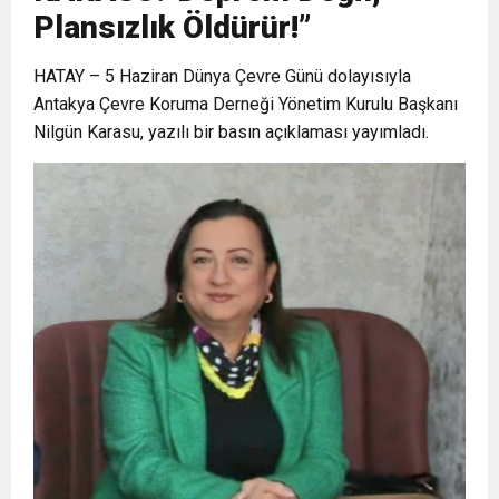
Plansızlık Öldürür!”
6:19
HBB BAŞKANI ÖNTÜRK’ÜN
Cumhuriyet, Türk Milletinin Özgürlük
HATAY – 5 Haziran Dünya Çevre Günü dolayısıyla
Antakya Çevre Koruma Derneği Yönetim Kurulu Başkanı
17:36
KURUMLAR VERGİSİ ERTELENDİ
CUMHURİYET BAYRAMI MESAJI
ve Onur Nişanesidir
Nilgün Karasu, yazılı bir basın açıklaması yayımladı.
1:00
İTSO İŞ-KUR SGK TOPLANTI
21:40
CEYLANDERE’DE BAŞKAN EMRAH
DUYURUSU
18:22
BAŞKAN SAMİ ÜSTÜN’DEN
KARAÇAY’A SEVGİ SELİ
GÖNÜLLERE DOKUNAN ZİYARET