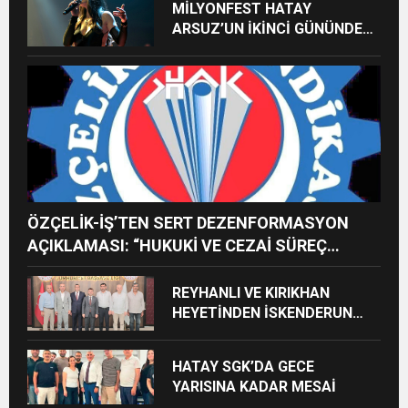
MİLYONFEST HATAY
ARSUZ’UN İKİNCİ GÜNÜNDE
İMREN ÇAPANOĞLU SAHNE
ALACAK
ÖZÇELİK-İŞ’TEN SERT DEZENFORMASYON
AÇIKLAMASI: “HUKUKİ VE CEZAİ SÜREÇ
BAŞLATILDI”
REYHANLI VE KIRIKHAN
HEYETİNDEN İSKENDERUN
CUMHURİYET
BAŞSAVCILIĞINA ZİYARET
HATAY SGK’DA GECE
YARISINA KADAR MESAİ