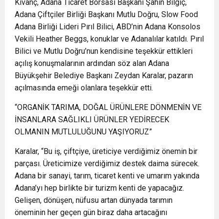
Kıvanç, Adana Ticaret Borsası Başkanı Şahin Bilgiç,
Adana Çiftçiler Birliği Başkanı Mutlu Doğru, Slow Food
Adana Birliği Lideri Pırıl Bilici, ABD’nin Adana Konsolos
Vekili Heather Beggs, konuklar ve Adanalılar katıldı. Pırıl
Bilici ve Mutlu Doğru’nun kendisine teşekkür ettikleri
açılış konuşmalarının ardından söz alan Adana
Büyükşehir Belediye Başkanı Zeydan Karalar, pazarın
açılmasında emeği olanlara teşekkür etti.
“ORGANİK TARIMA, DOĞAL ÜRÜNLERE DÖNMENİN VE
İNSANLARA SAĞLIKLI ÜRÜNLER YEDİRECEK
OLMANIN MUTLULUĞUNU YAŞIYORUZ”
Karalar, “Bu iş, çiftçiye, üreticiye verdiğimiz önemin bir
parçası. Üreticimize verdiğimiz destek daima sürecek.
Adana bir sanayi, tarım, ticaret kenti ve umarım yakında
Adana’yı hep birlikte bir turizm kenti de yapacağız.
Gelişen, dönüşen, nüfusu artan dünyada tarımın
öneminin her geçen gün biraz daha artacağını