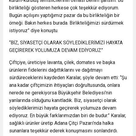
kurum-kuruluş temsilcilerinin olması benim şansım. Bu
birlikteliği gösteren herkese çok teşekkür ediyorum.
Bugün açılışını yaptığımız pazar da bu birlikteliğin bir
örneği. Bakın herkes burada. Birlikteliğimizi sürdürmek
istiyoruz” diye konuştu.
“BİZ, SİYASETÇİ OLARAK SÖYLEDİKLERİMİZİ HAYATA
GEÇİREREK YOLUMUZA DEVAM EDİYORUZ”
Çiftçiye, üreticiye lavanta, çilek, domates ve başka
ürünlerin fidelerini dağıttıklarını ve dağıtmayı
sürdüreceklerini kaydeden Karalar, şöyle devam etti: “Şu
ana kadar çiftçimizin ihtiyaçları doğrultusunda, onlara
nerede ne gerekiyorsa Büyükşehir Belediyesi’nin
yanlarında olduğunu kanıtladık. Biz, siyasetçi olarak
söylediklerimizi hayata geçirerek yolumuza devam
ediyoruz. En büyük farklarımızdan biri de budur.” Karalar,
sağlıklı ürünler üretip Adana Çitçi Pazarı’nda halka
sunanlara teşekkür ederek konuşmasını sonlandırdı.