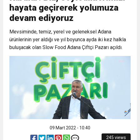
hayata geçirerek yolumuza
devam ediyoruz
17:36
KURUMLAR VERGİSİ ERTELENDİ
CUMHURİYET BAYRAMI MESAJI
ve Onur Nişanesidir
Mevsiminde, temiz, yerel ve geleneksel Adana
1:00
İTSO İŞ-KUR SGK TOPLANTI
ürünlerinin yer aldığı ve yıl boyunca ayda iki kez halkla
buluşacak olan Slow Food Adana Çiftçi Pazarı açıldı.
21:40
CEYLANDERE’DE BAŞKAN EMRAH
DUYURUSU
18:22
BAŞKAN SAMİ ÜSTÜN’DEN
KARAÇAY’A SEVGİ SELİ
GÖNÜLLERE DOKUNAN ZİYARET
09 Mart 2022 - 10:40
245 views