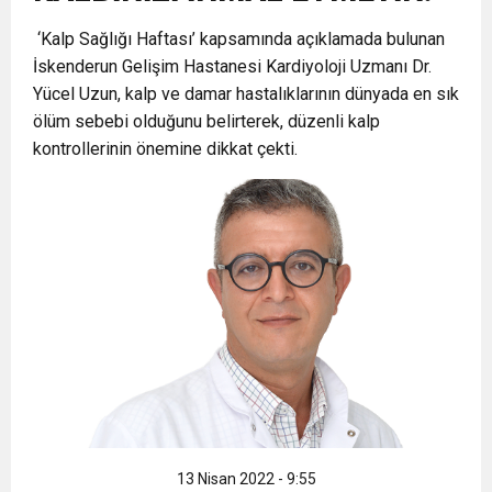
‘Kalp Sağlığı Haftası’ kapsamında açıklamada bulunan
6:19
HBB BAŞKANI ÖNTÜRK’ÜN
Cumhuriyet, Türk Milletinin Özgürlük
İskenderun Gelişim Hastanesi Kardiyoloji Uzmanı Dr.
Yücel Uzun, kalp ve damar hastalıklarının dünyada en sık
17:36
KURUMLAR VERGİSİ ERTELENDİ
CUMHURİYET BAYRAMI MESAJI
ve Onur Nişanesidir
ölüm sebebi olduğunu belirterek, düzenli kalp
kontrollerinin önemine dikkat çekti.
1:00
İTSO İŞ-KUR SGK TOPLANTI
21:40
CEYLANDERE’DE BAŞKAN EMRAH
DUYURUSU
18:22
BAŞKAN SAMİ ÜSTÜN’DEN
KARAÇAY’A SEVGİ SELİ
GÖNÜLLERE DOKUNAN ZİYARET
13 Nisan 2022 - 9:55