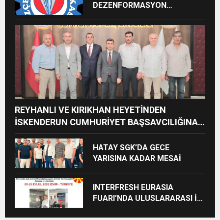
DEZENFORMASYON
AÇIKLAMASI: “HUKUKİ VE
CEZAİ SÜREÇ BAŞLATILDI”
REYHANLI VE KIRIKHAN HEYETİNDEN
İSKENDERUN CUMHURİYET BAŞSAVCILIĞINA
ZİYARET
HATAY SGK’DA GECE
YARISINA KADAR MESAİ
INTERFRESH EURASIA
FUARI’NDA ULUSLARARASI İŞ
BİRLİKLERİ İÇİN GERİ SAYIM
BAŞLADI