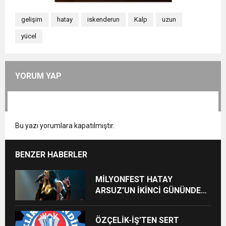
gelişim
hatay
iskenderun
Kalp
uzun
yücel
YORUM YAP
Bu yazı yorumlara kapatılmıştır.
BENZER HABERLER
MİLYONFEST HATAY
ARSUZ’UN İKİNCİ GÜNÜNDE
İMREN ÇAPANOĞLU SAHNE
ALACAK
ÖZÇELİK-İŞ’TEN SERT