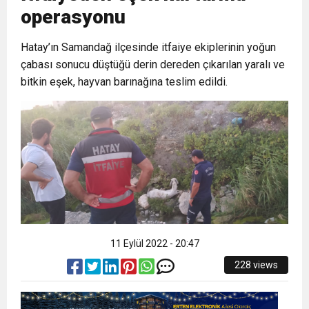
operasyonu
6:19
HBB BAŞKANI ÖNTÜRK’ÜN
Cumhuriyet, Türk Milletinin Özgürlük
Hatay’ın Samandağ ilçesinde itfaiye ekiplerinin yoğun
çabası sonucu düştüğü derin dereden çıkarılan yaralı ve
17:36
KURUMLAR VERGİSİ ERTELENDİ
CUMHURİYET BAYRAMI MESAJI
ve Onur Nişanesidir
bitkin eşek, hayvan barınağına teslim edildi.
1:00
İTSO İŞ-KUR SGK TOPLANTI
21:40
CEYLANDERE’DE BAŞKAN EMRAH
DUYURUSU
18:22
BAŞKAN SAMİ ÜSTÜN’DEN
KARAÇAY’A SEVGİ SELİ
GÖNÜLLERE DOKUNAN ZİYARET
11 Eylül 2022 - 20:47
228 views