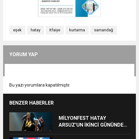
eşek
hatay
itfaiye
kurtarma
samandağ
YORUM YAP
Bu yazı yorumlara kapatılmıştır.
BENZER HABERLER
MİLYONFEST HATAY
ARSUZ’UN İKİNCİ GÜNÜNDE
İMREN ÇAPANOĞLU SAHNE
ALACAK