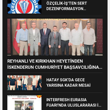
ÖZÇELİK-İŞ’TEN SERT
DEZENFORMASYON
AÇIKLAMASI: “HUKUKİ VE
CEZAİ SÜREÇ BAŞLATILDI”
REYHANLI VE KIRIKHAN HEYETİNDEN
İSKENDERUN CUMHURİYET BAŞSAVCILIĞINA
ZİYARET
HATAY SGK’DA GECE
YARISINA KADAR MESAİ
INTERFRESH EURASIA
FUARI’NDA ULUSLARARASI İŞ