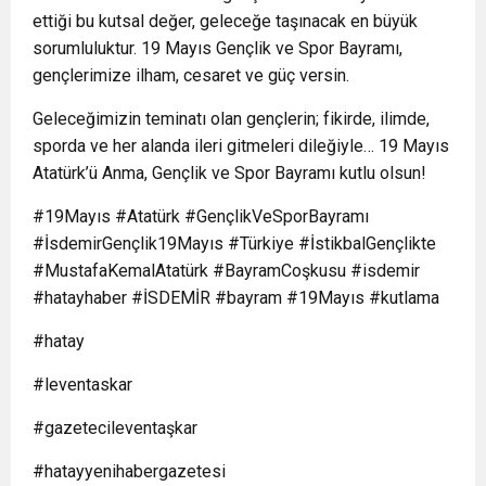
ettiği bu kutsal değer, geleceğe taşınacak en büyük
sorumluluktur. 19 Mayıs Gençlik ve Spor Bayramı,
gençlerimize ilham, cesaret ve güç versin.
Geleceğimizin teminatı olan gençlerin; fikirde, ilimde,
sporda ve her alanda ileri gitmeleri dileğiyle… 19 Mayıs
Atatürk’ü Anma, Gençlik ve Spor Bayramı kutlu olsun!
#19Mayıs #Atatürk #GençlikVeSporBayramı
#İsdemirGençlik19Mayıs #Türkiye #İstikbalGençlikte
#MustafaKemalAtatürk #BayramCoşkusu #isdemir
#hatayhaber #İSDEMİR #bayram #19Mayıs #kutlama
#hatay
#leventaskar
#gazetecileventaşkar
#hatayyenihabergazetesi