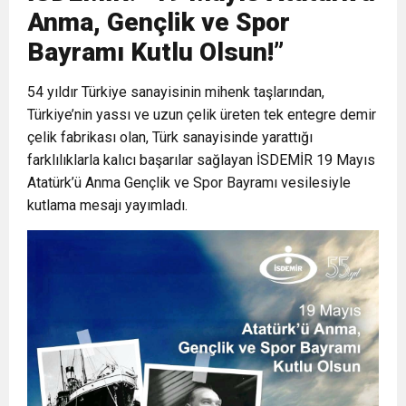
Anma, Gençlik ve Spor
6:19
HBB BAŞKANI ÖNTÜRK’ÜN
Cumhuriyet, Türk Milletinin Özgürlük
Bayramı Kutlu Olsun!”
17:36
54 yıldır Türkiye sanayisinin mihenk taşlarından,
KURUMLAR VERGİSİ ERTELENDİ
CUMHURİYET BAYRAMI MESAJI
ve Onur Nişanesidir
Türkiye’nin yassı ve uzun çelik üreten tek entegre demir
çelik fabrikası olan, Türk sanayisinde yarattığı
1:00
İTSO İŞ-KUR SGK TOPLANTI
farklılıklarla kalıcı başarılar sağlayan İSDEMİR 19 Mayıs
Atatürk’ü Anma Gençlik ve Spor Bayramı vesilesiyle
21:40
CEYLANDERE’DE BAŞKAN EMRAH
DUYURUSU
kutlama mesajı yayımladı.
18:22
BAŞKAN SAMİ ÜSTÜN’DEN
KARAÇAY’A SEVGİ SELİ
GÖNÜLLERE DOKUNAN ZİYARET