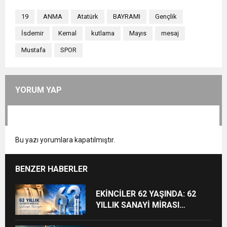
19
ANMA
Atatürk
BAYRAMI
Gençlik
İsdemir
Kemal
kutlama
Mayıs
mesaj
Mustafa
SPOR
YORUM YAP
Bu yazı yorumlara kapatılmıştır.
BENZER HABERLER
EKİNCİLER 62 YAŞINDA: 62
YILLIK SANAYİ MİRASI
GELECEĞE TAŞINIYOR