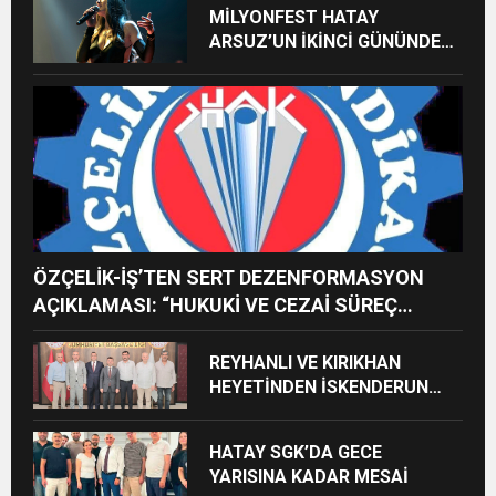
MİLYONFEST HATAY
ARSUZ’UN İKİNCİ GÜNÜNDE
İMREN ÇAPANOĞLU SAHNE
ALACAK
ÖZÇELİK-İŞ’TEN SERT DEZENFORMASYON
AÇIKLAMASI: “HUKUKİ VE CEZAİ SÜREÇ
BAŞLATILDI”
REYHANLI VE KIRIKHAN
HEYETİNDEN İSKENDERUN
CUMHURİYET
BAŞSAVCILIĞINA ZİYARET
HATAY SGK’DA GECE
YARISINA KADAR MESAİ