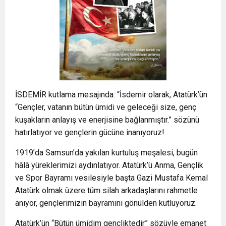
İSDEMİR kutlama mesajında: “İsdemir olarak, Atatürk’ün
“Gençler, vatanın bütün ümidi ve geleceği size, genç
kuşakların anlayış ve enerjisine bağlanmıştır.” sözünü
hatırlatıyor ve gençlerin gücüne inanıyoruz!
1919’da Samsun’da yakılan kurtuluş meşalesi, bugün
hâlâ yüreklerimizi aydınlatıyor. Atatürk’ü Anma, Gençlik
ve Spor Bayramı vesilesiyle başta Gazi Mustafa Kemal
Atatürk olmak üzere tüm silah arkadaşlarını rahmetle
anıyor, gençlerimizin bayramını gönülden kutluyoruz.
Atatürk’ün “Bütün ümidim gençliktedir” sözüyle emanet