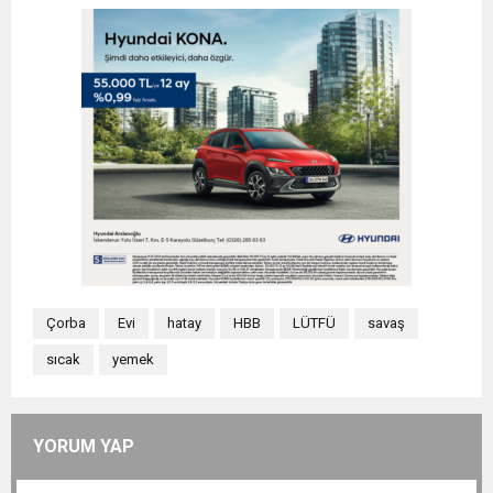
Çorba
Evi
hatay
HBB
LÜTFÜ
savaş
sıcak
yemek
YORUM YAP