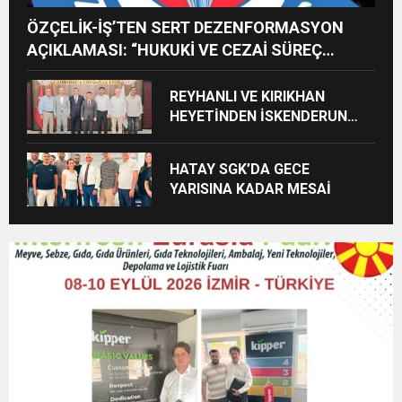
ÖZÇELİK-İŞ’TEN SERT DEZENFORMASYON
AÇIKLAMASI: “HUKUKİ VE CEZAİ SÜREÇ
BAŞLATILDI”
REYHANLI VE KIRIKHAN
HEYETİNDEN İSKENDERUN
CUMHURİYET
BAŞSAVCILIĞINA ZİYARET
HATAY SGK’DA GECE
YARISINA KADAR MESAİ