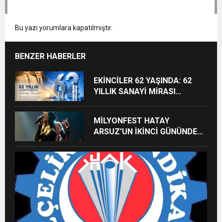
Bu yazı yorumlara kapatılmıştır.
BENZER HABERLER
EKİNCİLER 62 YAŞINDA: 62
YILLIK SANAYİ MİRASI
GELECEĞE TAŞINIYOR
MİLYONFEST HATAY
ARSUZ’UN İKİNCİ GÜNÜNDE
İMREN ÇAPANOĞLU SAHNE
ALACAK