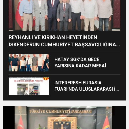
REYHANLI VE KIRIKHAN HEYETİNDEN
İSKENDERUN CUMHURİYET BAŞSAVCILIĞINA
ZİYARET
HATAY SGK’DA GECE
YARISINA KADAR MESAİ
INTERFRESH EURASIA
FUARI’NDA ULUSLARARASI İŞ
BİRLİKLERİ İÇİN GERİ SAYIM
BAŞLADI