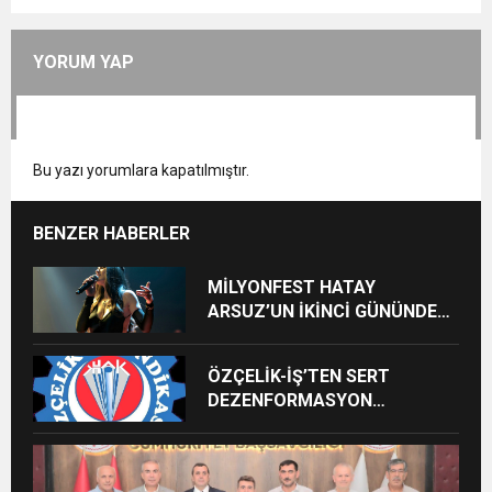
YORUM YAP
Bu yazı yorumlara kapatılmıştır.
BENZER HABERLER
MİLYONFEST HATAY
ARSUZ’UN İKİNCİ GÜNÜNDE
İMREN ÇAPANOĞLU SAHNE
ALACAK
ÖZÇELİK-İŞ’TEN SERT
DEZENFORMASYON
AÇIKLAMASI: “HUKUKİ VE
CEZAİ SÜREÇ BAŞLATILDI”