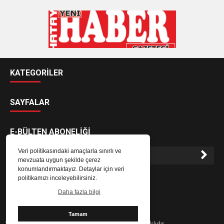
KATEGORİLER
SAYFALAR
E-BÜLTEN ABONELİĞİ
Veri politikasındaki amaçlarla sınırlı ve
mevzuata uygun şekilde çerez
konumlandırmaktayız. Detaylar için veri
E-Bülten aboneliği ile haberlere daha hızlı erişin.
politikamızı inceleyebilirsiniz.
Daha fazla bilgi
Tamam
2024 Hatay Yeni Haber Gazetesi - Her hakkı saklıdır.