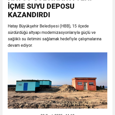
İÇME SUYU DEPOSU
6:19
HBB BAŞKANI ÖNTÜRK’ÜN
Cumhuriyet, Türk Milletinin Özgürlük
KAZANDIRDI
17:36
Hatay Büyükşehir Belediyesi (HBB), 15 ilçede
KURUMLAR VERGİSİ ERTELENDİ
CUMHURİYET BAYRAMI MESAJI
ve Onur Nişanesidir
sürdürdüğü altyapı modernizasyonlarıyla güçlü ve
sağlıklı su iletimini sağlamak hedefiyle çalışmalarına
1:00
İTSO İŞ-KUR SGK TOPLANTI
devam ediyor.
21:40
CEYLANDERE’DE BAŞKAN EMRAH
DUYURUSU
18:22
BAŞKAN SAMİ ÜSTÜN’DEN
KARAÇAY’A SEVGİ SELİ
GÖNÜLLERE DOKUNAN ZİYARET