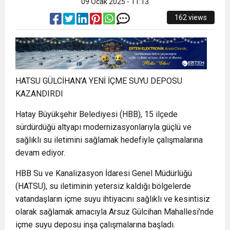
09 Ocak 2025 - 11:13
162 views
HATSU GÜLCİHAN’A YENİ İÇME SUYU DEPOSU
KAZANDIRDI
Hatay Büyükşehir Belediyesi (HBB), 15 ilçede
sürdürdüğü altyapı modernizasyonlarıyla güçlü ve
sağlıklı su iletimini sağlamak hedefiyle çalışmalarına
devam ediyor.
HBB Su ve Kanalizasyon İdaresi Genel Müdürlüğü
(HATSU), su iletiminin yetersiz kaldığı bölgelerde
vatandaşların içme suyu ihtiyacını sağlıklı ve kesintisiz
olarak sağlamak amacıyla Arsuz Gülcihan Mahallesi’nde
içme suyu deposu inşa çalışmalarına başladı.