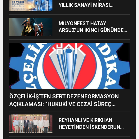
YILLIK SANAYİ MİRASI
GELECEĞE TAŞINIYOR
MİLYONFEST HATAY
ARSUZ’UN İKİNCİ GÜNÜNDE
İMREN ÇAPANOĞLU SAHNE
ALACAK
ÖZÇELİK-İŞ’TEN SERT DEZENFORMASYON
AÇIKLAMASI: “HUKUKİ VE CEZAİ SÜREÇ
BAŞLATILDI”
REYHANLI VE KIRIKHAN
HEYETİNDEN İSKENDERUN
CUMHURİYET