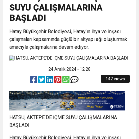
SUYU ÇALIŞMALARINA
21:40
CEYLANDERE’DE BAŞKAN EMRAH
DUYURUSU
BAŞLADI
18:22
Hatay Büyükşehir Belediyesi, Hatay’ın ihya ve inşası
BAŞKAN SAMİ ÜSTÜN’DEN
KARAÇAY’A SEVGİ SELİ
çalışmaları kapsamında güçlü bir altyapı ağı oluşturmak
amacıyla çalışmalarına devam ediyor.
GÖNÜLLERE DOKUNAN ZİYARET
24 Aralık 2024 - 12:28
142 views
HATSU, AKTEPE’DE İÇME SUYU ÇALIŞMALARINA
BAŞLADI
Hatay Büyükşehir Belediyesi, Hatay’ın ihya ve inşası