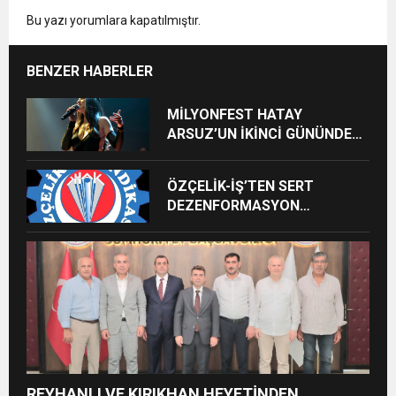
Bu yazı yorumlara kapatılmıştır.
BENZER HABERLER
MİLYONFEST HATAY
ARSUZ’UN İKİNCİ GÜNÜNDE
İMREN ÇAPANOĞLU SAHNE
ALACAK
ÖZÇELİK-İŞ’TEN SERT
DEZENFORMASYON
AÇIKLAMASI: “HUKUKİ VE
CEZAİ SÜREÇ BAŞLATILDI”
REYHANLI VE KIRIKHAN HEYETİNDEN