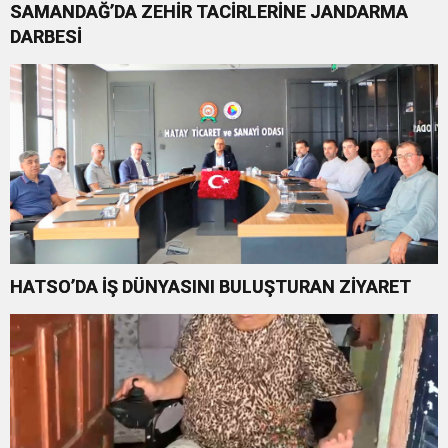
SAMANDAĞ’DA ZEHİR TACİRLERİNE JANDARMA
DARBESİ
HATSO’DA İŞ DÜNYASINI BULUŞTURAN ZİYARET