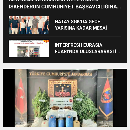
İSKENDERUN CUMHURİYET BAŞSAVCILIĞINA
ZİYARET
HATAY SGK’DA GECE
YARISINA KADAR MESAİ
INTERFRESH EURASIA
FUARI’NDA ULUSLARARASI İŞ
BİRLİKLERİ İÇİN GERİ SAYIM
BAŞLADI