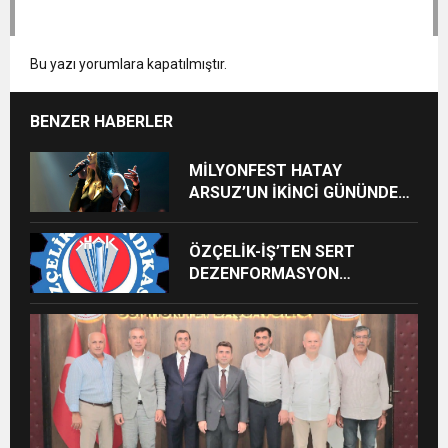
Bu yazı yorumlara kapatılmıştır.
BENZER HABERLER
MİLYONFEST HATAY
ARSUZ’UN İKİNCİ GÜNÜNDE
İMREN ÇAPANOĞLU SAHNE
ALACAK
ÖZÇELİK-İŞ’TEN SERT
DEZENFORMASYON
AÇIKLAMASI: “HUKUKİ VE
CEZAİ SÜREÇ BAŞLATILDI”