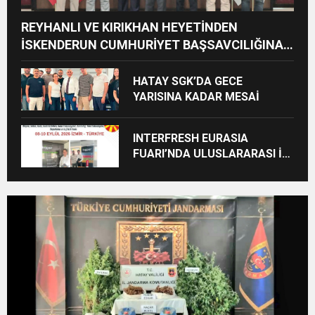
REYHANLI VE KIRIKHAN HEYETİNDEN
İSKENDERUN CUMHURİYET BAŞSAVCILIĞINA
ZİYARET
HATAY SGK’DA GECE
YARISINA KADAR MESAİ
INTERFRESH EURASIA
FUARI’NDA ULUSLARARASI İŞ
BİRLİKLERİ İÇİN GERİ SAYIM
BAŞLADI