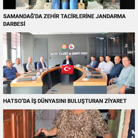
SAMANDAĞ’DA ZEHİR TACİRLERİNE JANDARMA
DARBESİ
HATSO’DA İŞ DÜNYASINI BULUŞTURAN ZİYARET