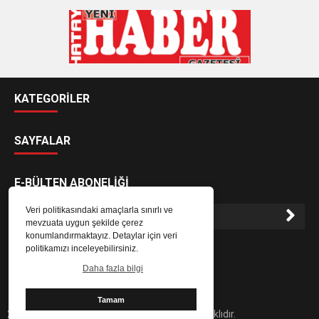
KATEGORİLER
SAYFALAR
E-BÜLTEN ABONELİĞİ
Veri politikasındaki amaçlarla sınırlı ve
mevzuata uygun şekilde çerez
konumlandırmaktayız. Detaylar için veri
E-Bülten aboneliği ile haberlere daha hızlı erişin.
politikamızı inceleyebilirsiniz.
Daha fazla bilgi
Tamam
2024 Hatay Yeni Haber Gazetesi - Her hakkı saklıdır.