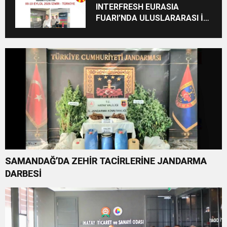
INTERFRESH EURASIA
FUARI’NDA ULUSLARARASI İŞ
BİRLİKLERİ İÇİN GERİ SAYIM
BAŞLADI
SAMANDAĞ’DA ZEHİR TACİRLERİNE JANDARMA
DARBESİ