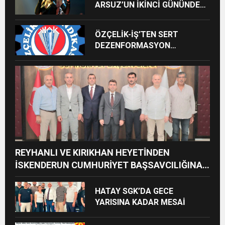
ARSUZ’UN İKİNCİ GÜNÜNDE
İMREN ÇAPANOĞLU SAHNE
ALACAK
ÖZÇELİK-İŞ’TEN SERT
DEZENFORMASYON
AÇIKLAMASI: “HUKUKİ VE
CEZAİ SÜREÇ BAŞLATILDI”
REYHANLI VE KIRIKHAN HEYETİNDEN
İSKENDERUN CUMHURİYET BAŞSAVCILIĞINA
ZİYARET
HATAY SGK’DA GECE
YARISINA KADAR MESAİ