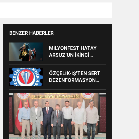
BENZER HABERLER
MİLYONFEST HATAY
ARSUZ’UN İKİNCİ
GÜNÜNDE İMREN
ÇAPANOĞLU SAHNE
ÖZÇELİK-İŞ’TEN SERT
ALACAK
DEZENFORMASYON
AÇIKLAMASI: “HUKUKİ
VE CEZAİ SÜREÇ
BAŞLATILDI”