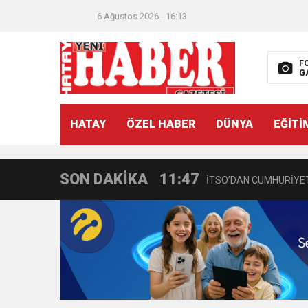
6 Ağustos 2026 - 16:13
F
G
21:40
CEYLANDERE’DE BAŞKA
HATAY
ÖZEL HABER
DÜNYA
EĞİTİ
18:22
BAŞKAN SAMİ ÜSTÜN’
SON DAKİKA
11:47
İTSO’DAN CUMHURİYET
18:55
İNCE’NİN CHP’DE KAL
11:57
IŞIL Eczanesi Görkemli 
21:40
HİKMET KAMİL ERYILMA