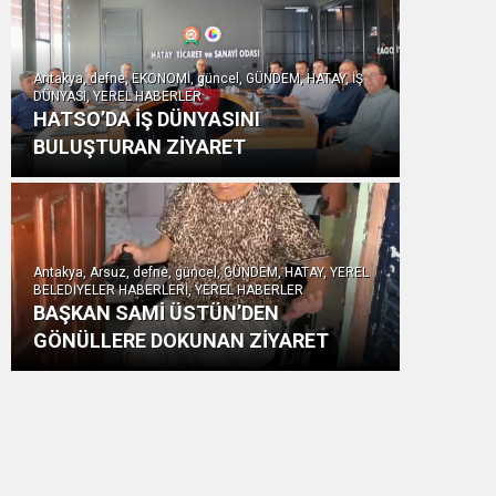
Antakya, defne, EKONOMİ, güncel, GÜNDEM, HATAY, İŞ
DÜNYASI, YEREL HABERLER
HATSO’DA İŞ DÜNYASINI
BULUŞTURAN ZİYARET
Antakya, Arsuz, defne, güncel, GÜNDEM, HATAY, YEREL
BELEDİYELER HABERLERİ, YEREL HABERLER
BAŞKAN SAMİ ÜSTÜN’DEN
GÖNÜLLERE DOKUNAN ZİYARET