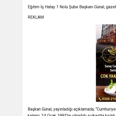
Eğitim-İş Hatay 1 Nolu Şube Başkanı Günal, gazete
REKLAM
Başkan Günal, yayınladığı açıklamada; “Cumhuriye
kalemi, 24 Ocak 1993’te uğradığı suikastta kırıldı