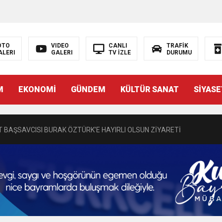
OTO
VIDEO
CANLI
TRAFİK
ALERI
GALERI
TV İZLE
DURUMU
N EMRAH KARAÇAY’A SEVGİ SELİ
M
EKONOMİ
GÜNDEM
KÜLTÜR SANAT
SİYASE
DEN GÖNÜLLERE DOKUNAN ZİYARET
 BAŞSAVCISI BURAK ÖZTÜRK’E HAYIRLI OLSUN ZİYARETİ
MASININ PERDE ARKASI: GÖRÜNENDEN DAHA FAZLASI MI VAR?
Bir Törenle Hizmete Açıldı
Z’DAN EĞİTİME KALICI YATIRIM