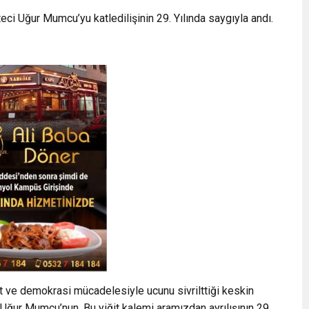
ci Uğur Mumcu’yu katledilişinin 29. Yılında saygıyla andı.
t ve demokrasi mücadelesiyle ucunu sivrilttiği keskin
 Uğur Mumcu’nun. Bu yiğit kalemi aramızdan ayrılışının 29.