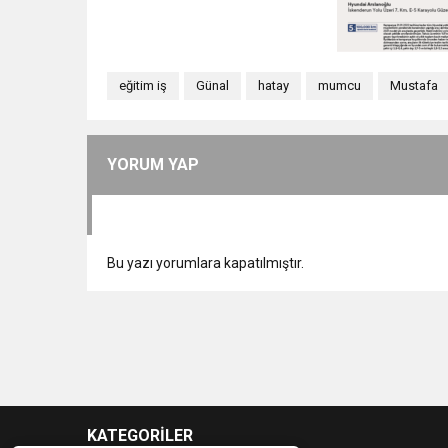
eğitim iş
Günal
hatay
mumcu
Mustafa
YORUM YAP
Bu yazı yorumlara kapatılmıştır.
KATEGORİLER