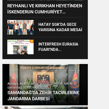
REYHANLI VE KIRIKHAN HEYETİNDEN
İSKENDERUN CUMHURİYET
BAŞSAVCILIĞINA ZİYARET
HATAY SGK’DA GECE
YARISINA KADAR MESAİ
INTERFRESH EURASIA
FUARI’NDA
ULUSLARARASI İŞ
BİRLİKLERİ İÇİN GERİ
SAYIM BAŞLADI
Antakya, ASAYİŞ, defne, güncel, GÜNDEM, HATAY,
Samandağ, YEREL HABERLER
SAMANDAĞ’DA ZEHİR TACİRLERİNE
JANDARMA DARBESİ