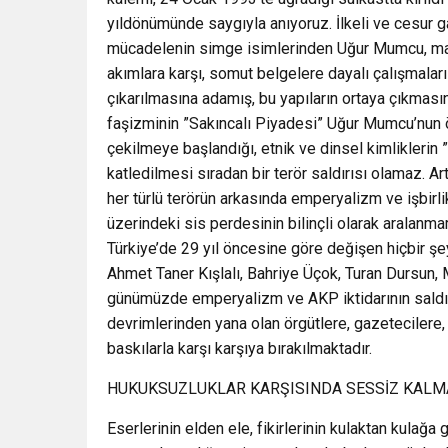
yıldönümünde saygıyla anıyoruz. İlkeli ve cesur ga
mücadelenin simge isimlerinden Uğur Mumcu, mafya
akımlara karşı, somut belgelere dayalı çalışmaları 
çıkarılmasına adamış, bu yapıların ortaya çıkması
faşizminin ”Sakıncalı Piyadesi” Uğur Mumcu’nun 
çekilmeye başlandığı, etnik ve dinsel kimliklerin 
katledilmesi sıradan bir terör saldırısı olamaz. Artı
her türlü terörün arkasında emperyalizm ve işbirl
üzerindeki sis perdesinin bilinçli olarak aralan
Türkiye’de 29 yıl öncesine göre değişen hiçbir 
Ahmet Taner Kışlalı, Bahriye Üçok, Turan Dursun,
günümüzde emperyalizm ve AKP iktidarının saldır
devrimlerinden yana olan örgütlere, gazetecilere,
baskılarla karşı karşıya bırakılmaktadır.
HUKUKSUZLUKLAR KARŞISINDA SESSİZ KALM
Eserlerinin elden ele, fikirlerinin kulaktan kulağ