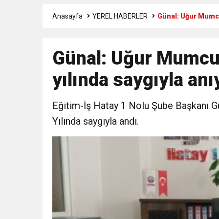
Anasayfa
YEREL HABERLER
Günal: Uğur Mumcu’
3:47
Belediye Başkanı İbrahim 
Günal: Uğur Mumcu’y
6:19
HBB BAŞKANI ÖNTÜRK’Ü
yılında saygıyla an
17:36
KURUMLAR VERGİSİ E
Eğitim-İş Hatay 1 Nolu Şube Başkanı Gü
1:00
İTSO İŞ-KUR SGK
Yılında saygıyla andı.
21:40
CEYLANDERE’DE BAŞKA
18:22
BAŞKAN SAMİ ÜSTÜN’