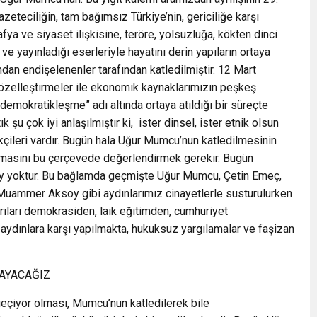
zeteciliğin, tam bağımsız Türkiye’nin, gericiliğe karşı
 ve siyaset ilişkisine, teröre, yolsuzluğa, kökten dinci
ve yayınladığı eserleriyle hayatını derin yapıların ortaya
ndan endişelenenler tarafından katledilmiştir. 12 Mart
özelleştirmeler ile ekonomik kaynaklarımızın peşkeş
”demokratikleşme” adı altında ortaya atıldığı bir süreçte
k şu çok iyi anlaşılmıştır ki, ister dinsel, ister etnik olsun
ikçileri vardır. Bugün hala Uğur Mumcu’nun katledilmesinin
mamasını bu çerçevede değerlendirmek gerekir. Bugün
şey yoktur. Bu bağlamda geçmişte Uğur Mumcu, Çetin Emeç,
 Muammer Aksoy gibi aydınlarımız cinayetlerle susturulurken
ıları demokrasiden, laik eğitimden, cumhuriyet
 aydınlara karşı yapılmakta, hukuksuz yargılamalar ve faşizan
AYACAĞIZ
a geçiyor olması, Mumcu’nun katledilerek bile