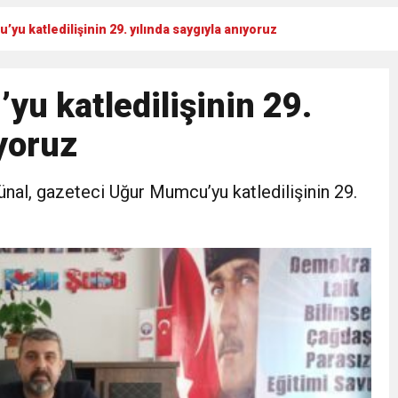
yu katledilişinin 29. yılında saygıyla anıyoruz
Gül, Cumhuriyet, Türk Milletinin Özgürlük ve Onur Nişanesidir
u katledilişinin 29.
N CUMHURİYET BAYRAMI MESAJI
ıyoruz
RTELENDİ
nal, gazeteci Uğur Mumcu’yu katledilişinin 29.
 TOPLANTI DUYURUSU
N EMRAH KARAÇAY’A SEVGİ SELİ
DEN GÖNÜLLERE DOKUNAN ZİYARET