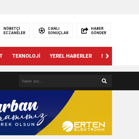
NÖBETÇİ
CANLI
HABER
ECZANELER
SONUÇLAR
GÖNDER
T
TEKNOLOJİ
YEREL HABERLER
SPOR