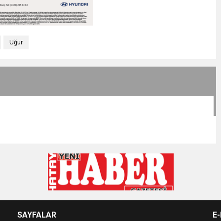
Uğur
SAYFALAR
E