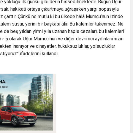
de yokluğu ilk günkü gibi derin hissedilmektedir. Bugün Uğur
rsak, hakikati ortaya çıkartmaya uğraşırken yargı sopasıyla
z şarttır. Çünkü ne mutlu ki bu ülkede hâlâ Mumcu’nun izinde
 kalem susar, yerini bir başkası alır. Bu kalemler tükenmez. Ne
e de beş yıldan yirmi yıla uzanan hapis cezaları, bu kalemleri
m-İş olarak Uğur Mumcu’nun ve diğer devrimci aydınlarımızın
ekten inanıyor ve cinayetler, hukuksuzluklar, yolsuzluklar
iyoruz” ifadelerini kullandı.