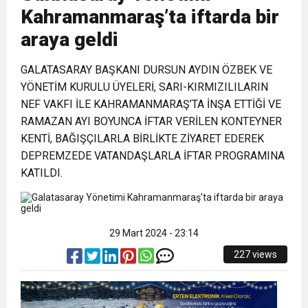
Kahramanmaraş’ta iftarda bir
17:36
KURUMLAR VERGİSİ ERTELENDİ
CUMHURİYET BAYRAMI MESAJI
ve Onur Nişanesidir
araya geldi
1:00
GALATASARAY BAŞKANI DURSUN AYDIN ÖZBEK VE
İTSO İŞ-KUR SGK TOPLANTI
YÖNETİM KURULU ÜYELERİ, SARI-KIRMIZILILARIN
NEF VAKFI İLE KAHRAMANMARAŞ’TA İNŞA ETTİĞİ VE
21:40
CEYLANDERE’DE BAŞKAN EMRAH
DUYURUSU
RAMAZAN AYI BOYUNCA İFTAR VERİLEN KONTEYNER
KENTİ, BAĞIŞÇILARLA BİRLİKTE ZİYARET EDEREK
18:22
BAŞKAN SAMİ ÜSTÜN’DEN
KARAÇAY’A SEVGİ SELİ
DEPREMZEDE VATANDAŞLARLA İFTAR PROGRAMINA
KATILDI.
GÖNÜLLERE DOKUNAN ZİYARET
29 Mart 2024 - 23:14
227 views