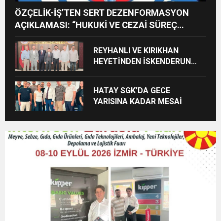
ÖZÇELİK-İŞ’TEN SERT DEZENFORMASYON
AÇIKLAMASI: “HUKUKİ VE CEZAİ SÜREÇ
BAŞLATILDI”
REYHANLI VE KIRIKHAN
HEYETİNDEN İSKENDERUN
CUMHURİYET
BAŞSAVCILIĞINA ZİYARET
HATAY SGK’DA GECE
YARISINA KADAR MESAİ