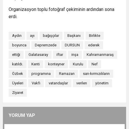
Organizasyon toplu fotoğraf çekiminin ardından sona
erdi.
Aydın
ayı
bağışçılar
Başkanı
Birlikte
boyunca
Depremzede
DURSUN
ederek
ettiği
Galatasaray
iftar
inşa
Kahramanmaraş
katıldı.
Kenti
konteyner
Kurulu
Nef
Özbek
programına
Ramazan
sarı-kırmızılıların
Üyeleri
Vakfı
vatandaşlar
verilen
yönetim
Ziyaret
YORUM YAP