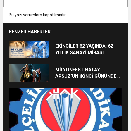
Bu yazı yorumlara kapatılmıştır.
BENZER HABERLER
EKİNCİLER 62 YAŞINDA: 62
YILLIK SANAYİ MİRASI
GELECEĞE TAŞINIYOR
MİLYONFEST HATAY
ARSUZ’UN İKİNCİ GÜNÜNDE
İMREN ÇAPANOĞLU SAHNE
ALACAK