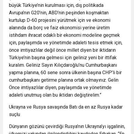
büyük Türkiye’nin kurulması için, dış politikada
Avrupa’nın G20’nin, ABD’nin peşinden koşmaktan
kurtulup D-60 projesini yürütmek için ve ekonomi
alanında da borç ve faiz ekonomisi yerine üretim
istihdam ihracat odaklı bir ekonomi modeline geçmek
için, paylaşımda ve yönetimde adaleti tesis etmek için,
önce imtiyazlılar değil önce millet diyen bir iktidarın
Türkiye’nin başına gelmesi için geliniz yeni bir ittifak
kuralım. Geliniz Sayın Kılıçdaroğlu’nu Cumhurbaşkanı
yapma planına, 60 sene sonra ülkenin başına CHP’li bir
cumhurbaşkanı getirme planına ortak olmayınız. Gelin
Önce imtiyazlılar diyen, paylaşımda ve yönetimde
adaleti unutmuş olan bu iktidarı değiştirelim.”
Ukrayna ve Rusya savaşında Batı da en az Rusya kadar
suçlu
Dünyanın gözünü çevirdiği Rusya’nın Ukrayna’yı işgalinin,
ülkemizi yakından ilgilendirdiğini kaydeden Erbakan, “En