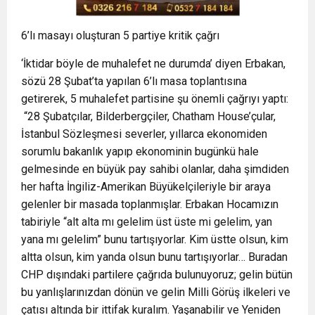
6’lı masayı oluşturan 5 partiye kritik çağrı
‘İktidar böyle de muhalefet ne durumda’ diyen Erbakan,
sözü 28 Şubat’ta yapılan 6’lı masa toplantısına
getirerek, 5 muhalefet partisine şu önemli çağrıyı yaptı:
“28 Şubatçılar, Bilderbergçiler, Chatham House’çular,
İstanbul Sözleşmesi severler, yıllarca ekonomiden
sorumlu bakanlık yapıp ekonominin bugünkü hale
gelmesinde en büyük pay sahibi olanlar, daha şimdiden
her hafta İngiliz-Amerikan Büyükelçileriyle bir araya
gelenler bir masada toplanmışlar. Erbakan Hocamızın
tabiriyle “alt alta mı gelelim üst üste mi gelelim, yan
yana mı gelelim” bunu tartışıyorlar. Kim üstte olsun, kim
altta olsun, kim yanda olsun bunu tartışıyorlar… Buradan
CHP dışındaki partilere çağrıda bulunuyoruz; gelin bütün
bu yanlışlarınızdan dönün ve gelin Milli Görüş ilkeleri ve
çatısı altında bir ittifak kuralım. Yaşanabilir ve Yeniden