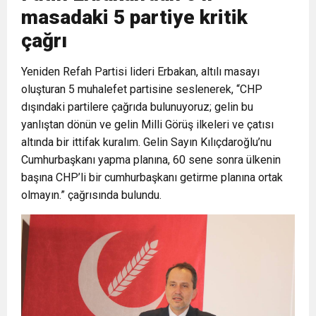
masadaki 5 partiye kritik
6:19
HBB BAŞKANI ÖNTÜRK’ÜN
Cumhuriyet, Türk Milletinin Özgürlük
çağrı
17:36
Yeniden Refah Partisi lideri Erbakan, altılı masayı
KURUMLAR VERGİSİ ERTELENDİ
CUMHURİYET BAYRAMI MESAJI
ve Onur Nişanesidir
oluşturan 5 muhalefet partisine seslenerek, “CHP
dışındaki partilere çağrıda bulunuyoruz; gelin bu
1:00
İTSO İŞ-KUR SGK TOPLANTI
yanlıştan dönün ve gelin Milli Görüş ilkeleri ve çatısı
altında bir ittifak kuralım. Gelin Sayın Kılıçdaroğlu’nu
21:40
CEYLANDERE’DE BAŞKAN EMRAH
DUYURUSU
Cumhurbaşkanı yapma planına, 60 sene sonra ülkenin
başına CHP’li bir cumhurbaşkanı getirme planına ortak
olmayın.” çağrısında bulundu.
18:22
BAŞKAN SAMİ ÜSTÜN’DEN
KARAÇAY’A SEVGİ SELİ
GÖNÜLLERE DOKUNAN ZİYARET