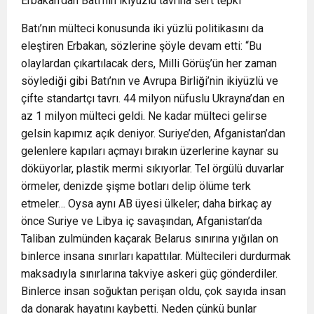
Erbakan’dan Batı’nın ikiyüzlü tavrına sert tepki
Batı’nın mülteci konusunda iki yüzlü politikasını da
eleştiren Erbakan, sözlerine şöyle devam etti: “Bu
olaylardan çıkartılacak ders, Milli Görüş’ün her zaman
söylediği gibi Batı’nın ve Avrupa Birliği’nin ikiyüzlü ve
çifte standartçı tavrı. 44 milyon nüfuslu Ukrayna’dan en
az 1 milyon mülteci geldi. Ne kadar mülteci gelirse
gelsin kapımız açık deniyor. Suriye’den, Afganistan’dan
gelenlere kapıları açmayı bırakın üzerlerine kaynar su
döküyorlar, plastik mermi sıkıyorlar. Tel örgülü duvarlar
örmeler, denizde şişme botları delip ölüme terk
etmeler… Oysa aynı AB üyesi ülkeler; daha birkaç ay
önce Suriye ve Libya iç savaşından, Afganistan’da
Taliban zulmünden kaçarak Belarus sınırına yığılan on
binlerce insana sınırları kapattılar. Mültecileri durdurmak
maksadıyla sınırlarına takviye askeri güç gönderdiler.
Binlerce insan soğuktan perişan oldu, çok sayıda insan
da donarak hayatını kaybetti. Neden çünkü bunlar