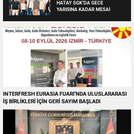
HATAY SGK’DA GECE
YARISINA KADAR MESAİ
INTERFRESH EURASIA FUARI’NDA ULUSLARARASI
İŞ BİRLİKLERİ İÇİN GERİ SAYIM BAŞLADI