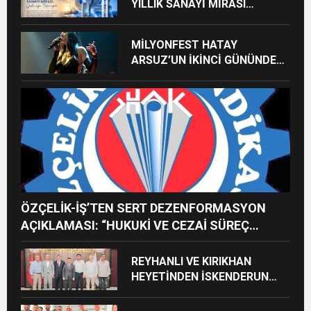
YILLIK SANAYİ MİRASI
GELECEĞE TAŞINIYOR
MİLYONFEST HATAY
ARSUZ’UN İKİNCİ GÜNÜNDE
İMREN ÇAPANOĞLU SAHNE
ALACAK
ÖZÇELİK-İŞ’TEN SERT DEZENFORMASYON
AÇIKLAMASI: “HUKUKİ VE CEZAİ SÜREÇ
BAŞLATILDI”
REYHANLI VE KIRIKHAN
HEYETİNDEN İSKENDERUN
CUMHURİYET
BAŞSAVCILIĞINA ZİYARET