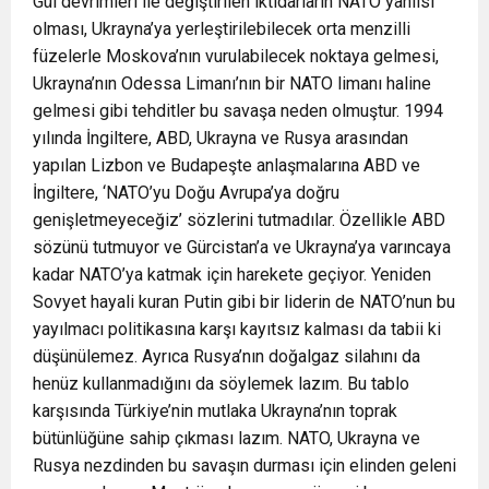
Gül devrimleri ile değiştirilen iktidarların NATO yanlısı
olması, Ukrayna’ya yerleştirilebilecek orta menzilli
füzelerle Moskova’nın vurulabilecek noktaya gelmesi,
Ukrayna’nın Odessa Limanı’nın bir NATO limanı haline
gelmesi gibi tehditler bu savaşa neden olmuştur. 1994
yılında İngiltere, ABD, Ukrayna ve Rusya arasından
yapılan Lizbon ve Budapeşte anlaşmalarına ABD ve
İngiltere, ‘NATO’yu Doğu Avrupa’ya doğru
genişletmeyeceğiz’ sözlerini tutmadılar. Özellikle ABD
sözünü tutmuyor ve Gürcistan’a ve Ukrayna’ya varıncaya
kadar NATO’ya katmak için harekete geçiyor. Yeniden
Sovyet hayali kuran Putin gibi bir liderin de NATO’nun bu
yayılmacı politikasına karşı kayıtsız kalması da tabii ki
düşünülemez. Ayrıca Rusya’nın doğalgaz silahını da
henüz kullanmadığını da söylemek lazım. Bu tablo
karşısında Türkiye’nin mutlaka Ukrayna’nın toprak
bütünlüğüne sahip çıkması lazım. NATO, Ukrayna ve
Rusya nezdinden bu savaşın durması için elinden geleni