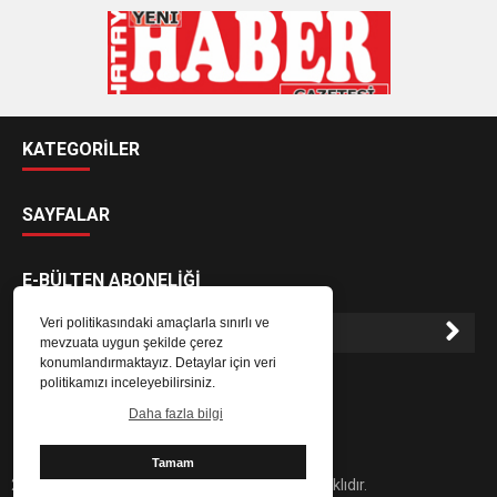
KATEGORİLER
SAYFALAR
E-BÜLTEN ABONELİĞİ
Veri politikasındaki amaçlarla sınırlı ve
mevzuata uygun şekilde çerez
konumlandırmaktayız. Detaylar için veri
E-Bülten aboneliği ile haberlere daha hızlı erişin.
politikamızı inceleyebilirsiniz.
Daha fazla bilgi
Tamam
2024 Hatay Yeni Haber Gazetesi - Her hakkı saklıdır.