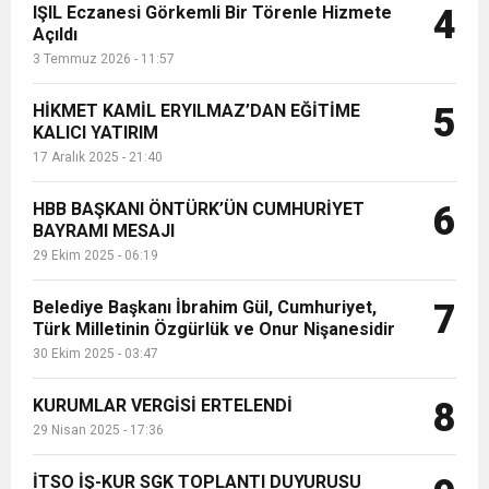
IŞIL Eczanesi Görkemli Bir Törenle Hizmete
4
Açıldı
3 Temmuz 2026 - 11:57
HİKMET KAMİL ERYILMAZ’DAN EĞİTİME
5
KALICI YATIRIM
17 Aralık 2025 - 21:40
HBB BAŞKANI ÖNTÜRK’ÜN CUMHURİYET
6
BAYRAMI MESAJI
29 Ekim 2025 - 06:19
Belediye Başkanı İbrahim Gül, Cumhuriyet,
7
Türk Milletinin Özgürlük ve Onur Nişanesidir
30 Ekim 2025 - 03:47
KURUMLAR VERGİSİ ERTELENDİ
8
29 Nisan 2025 - 17:36
İTSO İŞ-KUR SGK TOPLANTI DUYURUSU