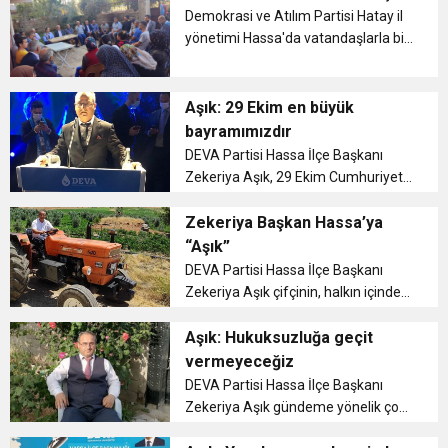
Esnaf, park bahçe, okul, eğitim
Demokrasi ve Atılım Partisi Hatay il
yuvalarını ziyarette bulundu. ...
6:19
yönetimi Hassa'da vatandaşlarla bir
HBB BAŞKANI ÖNTÜRK’ÜN
Cumhuriyet, Türk Milletinin Özgürlük
araya geldi. ...
17:36
KURUMLAR VERGİSİ ERTELENDİ
CUMHURİYET BAYRAMI MESAJI
Aşık: 29 Ekim en büyük
ve Onur Nişanesidir
bayramımızdır
DEVA Partisi Hassa İlçe Başkanı
1:00
İTSO İŞ-KUR SGK TOPLANTI
Zekeriya Aşık, 29 Ekim Cumhuriyet
Bayramı dolayısıyla bir kutlama
21:40
mesajı yayınladı. ...
Zekeriya Başkan Hassa’ya
CEYLANDERE’DE BAŞKAN EMRAH
DUYURUSU
“Aşık”
DEVA Partisi Hassa İlçe Başkanı
18:22
BAŞKAN SAMİ ÜSTÜN’DEN
KARAÇAY’A SEVGİ SELİ
Zekeriya Aşık çifçinin, halkın içinden
çıkmıyor. ...
Aşık: Hukuksuzluğa geçit
GÖNÜLLERE DOKUNAN ZİYARET
vermeyeceğiz
DEVA Partisi Hassa İlçe Başkanı
Zekeriya Aşık gündeme yönelik çok
önemli açıklamalarda bulundu. ...