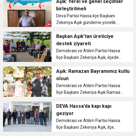
Aşık: Yerel ve genel seçimler
birleştirilmeli
Deva Partisi Hassa ilçe Başkanı
Zekeriya Aşık gündeme yönelik
açıklamalarda bulundu. ...
Başkan Aşık’tan üreticiye
destek ziyareti
Demokrasi ve Atılım Partisi Hassa
İlçe Başkanı Zekeriya Aşık, ilçede
çilek ve asma yaprağı üreticisi
çiftçileri arazilerinde ziyarette
Aşık: Ramazan Bayramımız kutlu
bulundu. ...
olsun
Demokrasi ve Atılım Partisi Hassa
İlçe Başkanı Zekeriya Aşık Ramazan
Bayramı dolayısıyla bir kutlama
mesajı yayınladı. ...
DEVA Hassa’da kapı kapı
geziyor
Demokrasi ve Atılım Partisi Hassa
İlçe Başkanı Zekeriya Aşık, ilçe
genelinde kapı kapı gezerek Genel