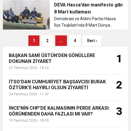
Başkan Ali Babacan'ın mektubunu
DEVA Hassa’dan manifesto gibi
ulaştırmaya devam ediyor. ...
8 Mart kutlaması
Demokrasi ve Atılım Partisi Hassa
İlçe Teşkilatı’nda 8 Mart Dünya
Emekçi Kadınlar Günü dolayısıyla bir
toplantı gerçekleştirildi....
1
2
…
4
İleri ›
BAŞKAN SAMİ ÜSTÜN’DEN GÖNÜLLERE
1
DOKUNAN ZİYARET
27 Temmuz 2026 - 18:22
İTSO’DAN CUMHURİYET BAŞSAVCISI BURAK
2
ÖZTÜRK’E HAYIRLI OLSUN ZİYARETİ
24 Temmuz 2026 - 11:47
İNCE’NİN CHP’DE KALMASININ PERDE ARKASI:
3
GÖRÜNENDEN DAHA FAZLASI MI VAR?
19 Temmuz 2026 - 18:55