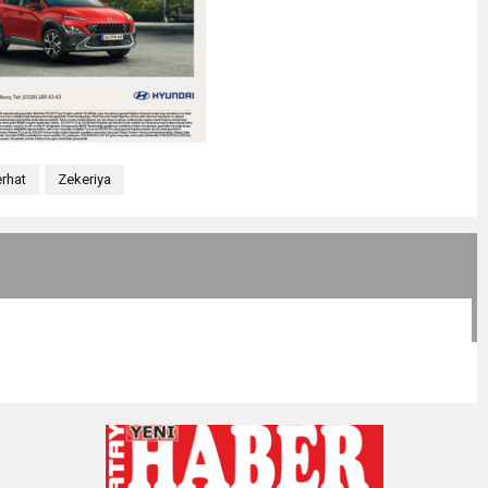
rhat
Zekeriya