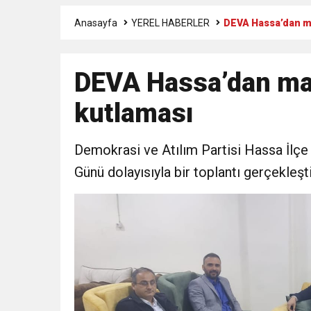
Anasayfa
YEREL HABERLER
DEVA Hassa’dan ma
3:47
Belediye Başkanı İbrahim 
DEVA Hassa’dan man
6:19
HBB BAŞKANI ÖNTÜRK’Ü
kutlaması
17:36
KURUMLAR VERGİSİ E
Demokrasi ve Atılım Partisi Hassa İlçe
1:00
İTSO İŞ-KUR SGK
Günü dolayısıyla bir toplantı gerçekleştir
21:40
CEYLANDERE’DE BAŞKA
18:22
BAŞKAN SAMİ ÜSTÜN’