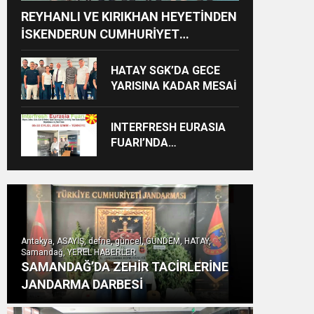
REYHANLI VE KIRIKHAN HEYETİNDEN
İSKENDERUN CUMHURİYET
BAŞSAVCILIĞINA ZİYARET
HATAY SGK’DA GECE
YARISINA KADAR MESAİ
INTERFRESH EURASIA
FUARI’NDA
ULUSLARARASI İŞ
BİRLİKLERİ İÇİN GERİ
SAYIM BAŞLADI
Antakya, ASAYİŞ, defne, güncel, GÜNDEM, HATAY,
Samandağ, YEREL HABERLER
SAMANDAĞ’DA ZEHİR TACİRLERİNE
JANDARMA DARBESİ