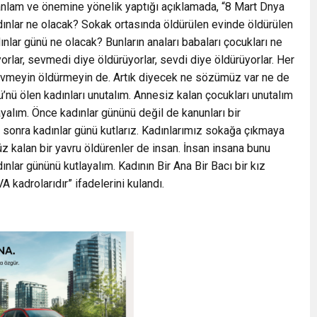
 anlam ve önemine yönelik yaptığı açıklamada, “8 Mart Dnya
dınlar ne olacak? Sokak ortasında öldürülen evinde öldürülen
ınlar günü ne olacak? Bunların anaları babaları çocukları ne
yorlar, sevmedi diye öldürüyorlar, sevdi diye öldürüyorlar. Her
sevmeyin öldürmeyin de. Artık diyecek ne sözümüz var ne de
ü’nü ölen kadınları unutalım. Annesiz kalan çocukları unutalım
ayalım. Önce kadınlar gününü değil de kanunları bir
n sonra kadınlar günü kutlarız. Kadınlarımız sokağa çıkmaya
üz kalan bir yavru öldürenler de insan. İnsan insana bunu
lar gününü kutlayalım. Kadının Bir Ana Bir Bacı bir kız
adrolarıdır” ifadelerini kulandı.