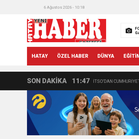
6 Ağustos 2026 - 10:18
F
G
21:40
CEYLANDERE’DE BAŞKA
HATAY
ÖZEL HABER
DÜNYA
EĞİTİ
18:22
BAŞKAN SAMİ ÜSTÜN’
SON DAKİKA
11:47
İTSO’DAN CUMHURİYET
18:55
İNCE’NİN CHP’DE KAL
11:57
IŞIL Eczanesi Görkemli 
21:40
HİKMET KAMİL ERYILMA