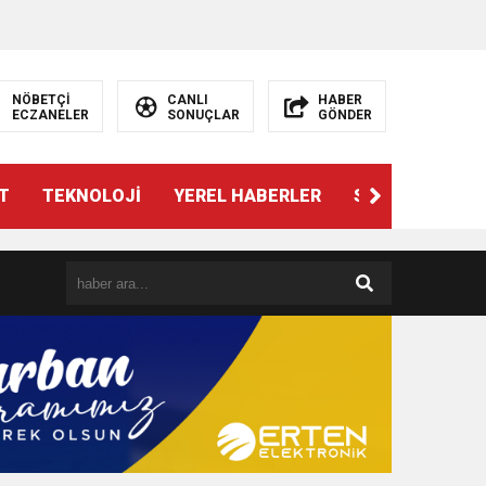
NÖBETÇİ
CANLI
HABER
ECZANELER
SONUÇLAR
GÖNDER
T
TEKNOLOJİ
YEREL HABERLER
SPOR