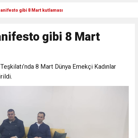
nifesto gibi 8 Mart kutlaması
Gül, Cumhuriyet, Türk Milletinin Özgürlük ve Onur Nişanesidir
ifesto gibi 8 Mart
N CUMHURİYET BAYRAMI MESAJI
RTELENDİ
 Teşkilatı’nda 8 Mart Dünya Emekçi Kadınlar
 TOPLANTI DUYURUSU
ildi.
N EMRAH KARAÇAY’A SEVGİ SELİ
DEN GÖNÜLLERE DOKUNAN ZİYARET