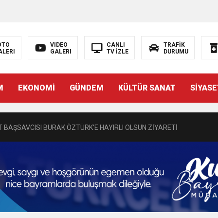
OTO
VIDEO
CANLI
TRAFİK
ALERI
GALERI
TV İZLE
DURUMU
N EMRAH KARAÇAY’A SEVGİ SELİ
M
EKONOMİ
GÜNDEM
KÜLTÜR SANAT
SİYASE
DEN GÖNÜLLERE DOKUNAN ZİYARET
 BAŞSAVCISI BURAK ÖZTÜRK’E HAYIRLI OLSUN ZİYARETİ
MASININ PERDE ARKASI: GÖRÜNENDEN DAHA FAZLASI MI VAR?
Bir Törenle Hizmete Açıldı
Z’DAN EĞİTİME KALICI YATIRIM