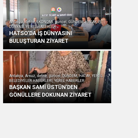
Antakya, defne, EKONOMİ, güncel, GÜNDEM, HATAY, İŞ
DÜNYASI, YEREL HABERLER
HATSO’DA İŞ DÜNYASINI
BULUŞTURAN ZİYARET
Antakya, Arsuz, defne, güncel, GÜNDEM, HATAY, YEREL
BELEDİYELER HABERLERİ, YEREL HABERLER
BAŞKAN SAMİ ÜSTÜN’DEN
GÖNÜLLERE DOKUNAN ZİYARET