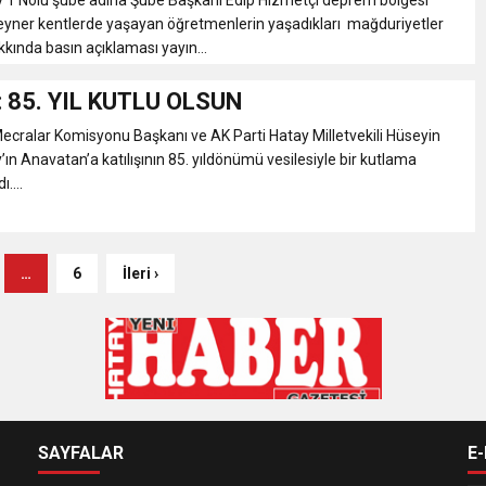
eyner kentlerde yaşayan öğretmenlerin yaşadıkları mağduriyetler
akkında basın açıklaması yayın...
 85. YIL KUTLU OLSUN
ecralar Komisyonu Başkanı ve AK Parti Hatay Milletvekili Hüseyin
n Anavatan’a katılışının 85. yıldönümü vesilesiyle bir kutlama
....
…
6
İleri ›
SAYFALAR
E