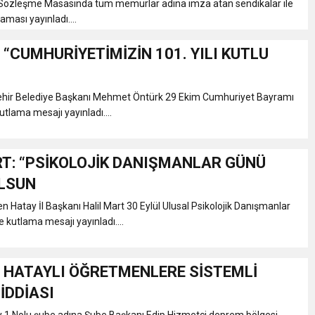
özleşme Masasında tüm memurlar adına imza atan sendikalar ile
klaması yayınladı....
 “CUMHURİYETİMİZİN 101. YILI KUTLU
hir Belediye Başkanı Mehmet Öntürk 29 Ekim Cumhuriyet Bayramı
utlama mesajı yayınladı....
ART: “PSİKOLOJİK DANIŞMANLAR GÜNÜ
LSUN
n Hatay İl Başkanı Halil Mart 30 Eylül Ulusal Psikolojik Danışmanlar
 kutlama mesajı yayınladı....
 HATAYLI ÖĞRETMENLERE SİSTEMLİ
İDDİASI
y 1 Nolu şube adına Şube Başkanı Edip Hizmetçi deprem bölgesi