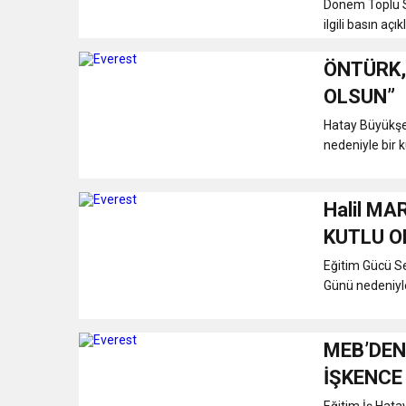
Dönem Toplu S
ilgili basın açı
ÖNTÜRK,
OLSUN”
Hatay Büyükşe
nedeniyle bir k
Halil M
KUTLU O
Eğitim Gücü Se
Günü nedeniyle
MEB’DEN
İŞKENCE 
Eğitim İş Hata