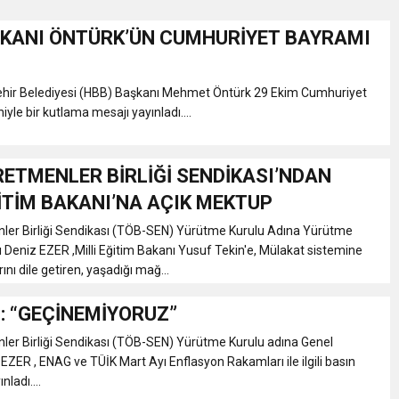
KANI ÖNTÜRK’ÜN CUMHURİYET BAYRAMI
 TOPLANTI DUYURUSU
hir Belediyesi (HBB) Başkanı Mehmet Öntürk 29 Ekim Cumhuriyet
N EMRAH KARAÇAY’A SEVGİ SELİ
yle bir kutlama mesajı yayınladı....
DEN GÖNÜLLERE DOKUNAN ZİYARET
ETMENLER BİRLİĞİ SENDİKASI’NDAN
ĞİTİM BAKANI’NA AÇIK MEKTUP
er Birliği Sendikası (TÖB-SEN) Yürütme Kurulu Adına Yürütme
 Deniz EZER ,Milli Eğitim Bakanı Yusuf Tekin'e, Mülakat sistemine
rını dile getiren, yaşadığı mağ...
: “GEÇİNEMİYORUZ”
er Birliği Sendikası (TÖB-SEN) Yürütme Kurulu adına Genel
EZER , ENAG ve TÜİK Mart Ayı Enflasyon Rakamları ile ilgili basın
nladı....