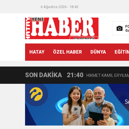
18:22
BAŞKAN SAMİ ÜSTÜN’
6 Ağustos 2026 - 18:43
11:47
İTSO’DAN CUMHURİYET
F
G
18:55
İNCE’NİN CHP’DE KAL
HATAY
ÖZEL HABER
DÜNYA
EĞİTİ
11:57
IŞIL Eczanesi Görkemli 
SON DAKİKA
21:40
HİKMET KAMİL ERYILMA
3:47
Belediye Başkanı İbrahim 
6:19
HBB BAŞKANI ÖNTÜRK’Ü
17:36
KURUMLAR VERGİSİ E