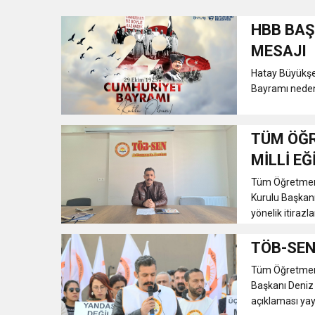
HBB BAŞ
1:00
İTSO İŞ-KUR SGK
MESAJI
Hatay Büyükşe
21:40
CEYLANDERE’DE BAŞKA
Bayramı nedeni
18:22
BAŞKAN SAMİ ÜSTÜN’
TÜM ÖĞR
MİLLİ E
Tüm Öğretmenl
Kurulu Başkanı
yönelik itirazla
TÖB-SEN
Tüm Öğretmenl
Başkanı Deniz 
açıklaması yayı