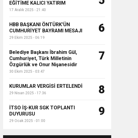
5
EĞİTİME KALICI YATIRIM
17 Aralık 2025 - 21:40
HBB BAŞKANI ÖNTÜRK’ÜN
6
CUMHURİYET BAYRAMI MESAJI
29 Ekim 2025 - 06:19
Belediye Başkanı İbrahim Gül,
7
Cumhuriyet, Türk Milletinin
Özgürlük ve Onur Nişanesidir
30 Ekim 2025 - 03:47
KURUMLAR VERGİSİ ERTELENDİ
8
29 Nisan 2025 - 17:36
İTSO İŞ-KUR SGK TOPLANTI
9
DUYURUSU
29 Ocak 2025 - 01:00