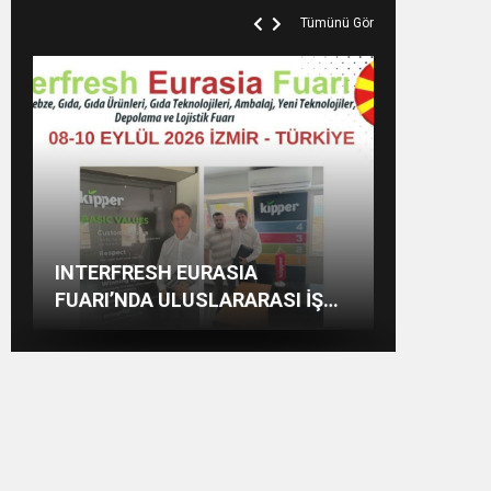
Tümünü Gör
ADD SAMANDAĞ ŞUBESİ:
HATAY SGK’DA GECE YARISINA
SAMANDAĞ’DA ZEHİR
INTERFRESH EURASIA
“HATAY, ATATÜRK’ÜN
KADAR MESAİ
TACİRLERİNE JANDARMA
FUARI’NDA ULUSLARARASI İŞ
EMANETİDİR”
DARBESİ
BİRLİKLERİ İÇİN GERİ SAYIM
BAŞLADI