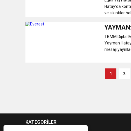
Hatay'da kont
ve sıkıntılar h
YAYMAN:
TBMM Dijital M
Yayman Hatay’ı
mesajı yayınladı
1
2
KATEGORİLER