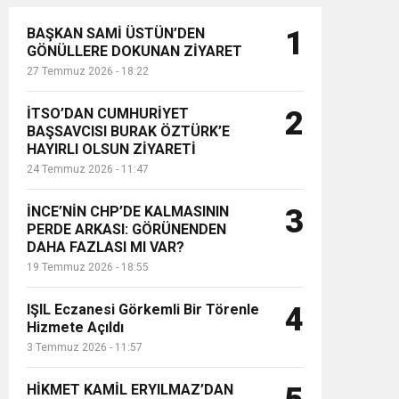
BAŞKAN SAMİ ÜSTÜN’DEN
1
GÖNÜLLERE DOKUNAN ZİYARET
27 Temmuz 2026 - 18:22
İTSO’DAN CUMHURİYET
2
BAŞSAVCISI BURAK ÖZTÜRK’E
HAYIRLI OLSUN ZİYARETİ
24 Temmuz 2026 - 11:47
İNCE’NİN CHP’DE KALMASININ
3
PERDE ARKASI: GÖRÜNENDEN
DAHA FAZLASI MI VAR?
19 Temmuz 2026 - 18:55
IŞIL Eczanesi Görkemli Bir Törenle
4
Hizmete Açıldı
3 Temmuz 2026 - 11:57
HİKMET KAMİL ERYILMAZ’DAN