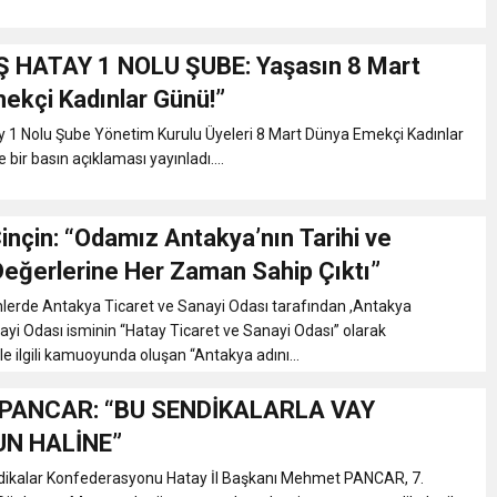
Ş HATAY 1 NOLU ŞUBE: Yaşasın 8 Mart
ekçi Kadınlar Günü!”
y 1 Nolu Şube Yönetim Kurulu Üyeleri 8 Mart Dünya Emekçi Kadınlar
bir basın açıklaması yayınladı....
nçin: “Odamız Antakya’nın Tarihi ve
Değerlerine Her Zaman Sahip Çıktı”
nlerde Antakya Ticaret ve Sanayi Odası tarafından ,Antakya
ayi Odası isminin “Hatay Ticaret ve Sanayi Odası” olarak
le ilgili kamuoyunda oluşan “Antakya adını...
PANCAR: “BU SENDİKALARLA VAY
N HALİNE”
ndikalar Konfederasyonu Hatay İl Başkanı Mehmet PANCAR, 7.