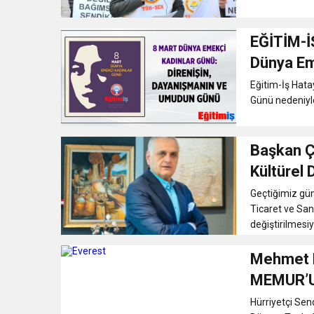
EĞİTİM-İ
Dünya Em
Eğitim-İş Hata
Günü nedeniyle 
Başkan Çi
Kültürel 
Geçtiğimiz gü
Ticaret ve San
değiştirilmesiy
Mehmet 
MEMUR’U
Hürriyetçi Se