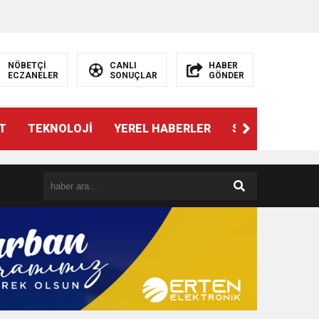
NÖBETÇİ
CANLI
HABER
ECZANELER
SONUÇLAR
GÖNDER
T
TEKNOLOJİ
YEREL HABERLER
SPOR