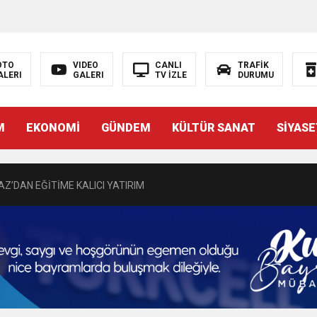
DEN GÖNÜLLERE DOKUNAN ZİYARET
 BAŞSAVCISI BURAK ÖZTÜRK’E HAYIRLI OLSUN ZİYARETİ
OTO
VIDEO
CANLI
TRAFİK
ALERI
GALERI
TV İZLE
DURUMU
MASININ PERDE ARKASI: GÖRÜNENDEN DAHA FAZLASI MI VAR?
M
EKONOMİ
GÜNDEM
KÜLTÜR SANAT
SİYASE
Bir Törenle Hizmete Açıldı
Z’DAN EĞİTİME KALICI YATIRIM
Gül, Cumhuriyet, Türk Milletinin Özgürlük ve Onur Nişanesidir
N CUMHURİYET BAYRAMI MESAJI
RTELENDİ