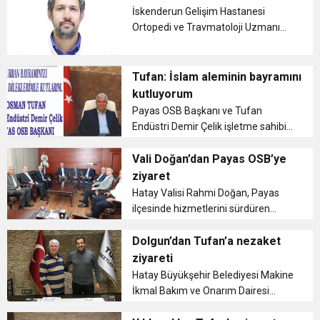
İskenderun Gelişim Hastanesi
6:19
Ortopedi ve Travmatoloji Uzmanı
HBB BAŞKANI ÖNTÜRK’ÜN
Cumhuriyet, Türk Milletinin Özgürlük
Op. Dr. Ali Tufan Pehlivan, ‘düz
tabanlık nedir, nasıl tedavi edilir?’
17:36
KURUMLAR VERGİSİ ERTELENDİ
bilgilendirmede bulundu....
CUMHURİYET BAYRAMI MESAJI
Tufan: İslam aleminin bayramını
ve Onur Nişanesidir
kutluyorum
Payas OSB Başkanı ve Tufan
1:00
İTSO İŞ-KUR SGK TOPLANTI
Endüstri Demir Çelik işletme sahibi
iş insanı Osman Tufan, Kurban
21:40
Bayramı dolayısıyla bir kutlama
Vali Doğan’dan Payas OSB’ye
CEYLANDERE’DE BAŞKAN EMRAH
DUYURUSU
mesajı yayınladı. ...
ziyaret
Hatay Valisi Rahmi Doğan, Payas
18:22
BAŞKAN SAMİ ÜSTÜN’DEN
KARAÇAY’A SEVGİ SELİ
ilçesinde hizmetlerini sürdüren
Payas Organize Sanayi Bölgesi’ni
ziyaret etti....
Dolgun’dan Tufan’a nezaket
GÖNÜLLERE DOKUNAN ZİYARET
ziyareti
Hatay Büyükşehir Belediyesi Makine
İkmal Bakım ve Onarım Dairesi
Başkanı Ahmet Dolgun, Dörtyol-