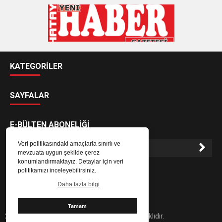
KATEGORİLER
SAYFALAR
E-BÜLTEN ABONELİĞİ
Veri politikasındaki amaçlarla sınırlı ve
mevzuata uygun şekilde çerez
konumlandırmaktayız. Detaylar için veri
E-Bülten aboneliği ile haberlere daha hızlı erişin.
politikamızı inceleyebilirsiniz.
Daha fazla bilgi
Tamam
2024 Hatay Yeni Haber Gazetesi - Her hakkı saklıdır.