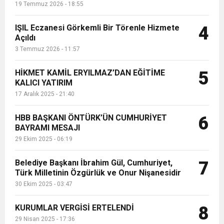
19 Temmuz 2026 - 18:55
IŞIL Eczanesi Görkemli Bir Törenle Hizmete
4
Açıldı
3 Temmuz 2026 - 11:57
HİKMET KAMİL ERYILMAZ’DAN EĞİTİME
5
KALICI YATIRIM
17 Aralık 2025 - 21:40
HBB BAŞKANI ÖNTÜRK’ÜN CUMHURİYET
6
BAYRAMI MESAJI
29 Ekim 2025 - 06:19
Belediye Başkanı İbrahim Gül, Cumhuriyet,
7
Türk Milletinin Özgürlük ve Onur Nişanesidir
30 Ekim 2025 - 03:47
KURUMLAR VERGİSİ ERTELENDİ
8
29 Nisan 2025 - 17:36