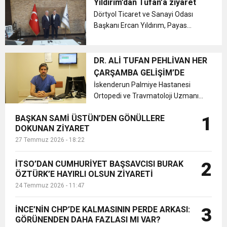
Payas bölgesinde hizmet veren
Yıldırım’dan Tufan’a ziyaret
Tufan Şirketler Grubu sahibi Osman
Dörtyol Ticaret ve Sanayi Odası
Tufan’a nezaket ziyaretinde
Başkanı Ercan Yıldırım, Payas
bulundu....
Organize Sanayi Bölgesi Yönetim
Kurulu Başkan Yardımcısı Osman
Tufan’a nezaket ziyaretinde
DR. ALİ TUFAN PEHLİVAN HER
bulundu. ...
ÇARŞAMBA GELİŞİM’DE
İskenderun Palmiye Hastanesi
Ortopedi ve Travmatoloji Uzmanı
Op. Dr. Ali Tufan Pehlivan,
BAŞKAN SAMİ ÜSTÜN’DEN GÖNÜLLERE
1
Çarşamba günleri İskenderun
DOKUNAN ZİYARET
Gelişim Hastanesi’nde poliklinik
27 Temmuz 2026 - 18:22
hizmeti vermeye başladı....
İTSO’DAN CUMHURİYET BAŞSAVCISI BURAK
2
ÖZTÜRK’E HAYIRLI OLSUN ZİYARETİ
24 Temmuz 2026 - 11:47
İNCE’NİN CHP’DE KALMASININ PERDE ARKASI:
3
GÖRÜNENDEN DAHA FAZLASI MI VAR?