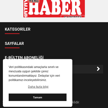
KATEGORİLER
SAYFALAR
E-BÜLTEN ABONELİĞİ
Veri politikasındaki amaçlarla sınırlı ve
mevzuata uygun şekilde çerez
konumlandırmaktayız. Detaylar için veri
E-Bülten aboneliği ile haberlere daha hızlı erişin.
politikamızı inceleyebilirsiniz.
Daha fazla bilgi
Tamam
2024 Hatay Yeni Haber Gazetesi - Her hakkı saklıdır.