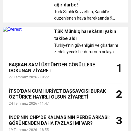
açıklamalarının hainlik olduğunu
ağır darbe!
belirtti. ...
17:36
Türk Silahlı Kuvvetleri, Kandil'e
KURUMLAR VERGİSİ ERTELENDİ
CUMHURİYET BAYRAMI MESAJI
ve Onur Nişanesidir
düzenlenen hava harekatında 9
bölücü terör örgütü mensubu
1:00
İTSO İŞ-KUR SGK TOPLANTI
teröristin etkisiz hale getirildiğini
TSK Münbiç harekâtını yakın
açıkladı....
takibe aldı
Türkiye’nin güvenliğini ve çıkarlarını
21:40
CEYLANDERE’DE BAŞKAN EMRAH
DUYURUSU
zedeleyecek bir durumun ortaya
çıkması halinde, asker Münbiç'e
18:22
BAŞKAN SAMİ ÜSTÜN’DEN GÖNÜLLERE
1
müdahale edecek....
BAŞKAN SAMİ ÜSTÜN’DEN
KARAÇAY’A SEVGİ SELİ
DOKUNAN ZİYARET
27 Temmuz 2026 - 18:22
GÖNÜLLERE DOKUNAN ZİYARET
İTSO’DAN CUMHURİYET BAŞSAVCISI BURAK
2
ÖZTÜRK’E HAYIRLI OLSUN ZİYARETİ
24 Temmuz 2026 - 11:47
İNCE’NİN CHP’DE KALMASININ PERDE ARKASI:
3
GÖRÜNENDEN DAHA FAZLASI MI VAR?
19 Temmuz 2026 - 18:55