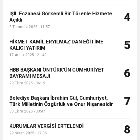
IŞIL Eczanesi Görkemli Bir Törenle Hizmete
4
Açıldı
3 Temmuz 2026 - 11:57
HİKMET KAMİL ERYILMAZ’DAN EĞİTİME
5
KALICI YATIRIM
17 Aralık 2025 - 21:40
HBB BAŞKANI ÖNTÜRK’ÜN CUMHURİYET
6
BAYRAMI MESAJI
29 Ekim 2025 - 06:19
Belediye Başkanı İbrahim Gül, Cumhuriyet,
7
Türk Milletinin Özgürlük ve Onur Nişanesidir
30 Ekim 2025 - 03:47
KURUMLAR VERGİSİ ERTELENDİ
8
29 Nisan 2025 - 17:36